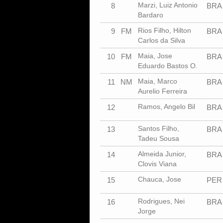
Marzi, Luiz Antonio
8
BRA
Bardaro
Rios Filho, Hilton
9
FM
BRA
Carlos da Silva
Maia, Jose
10
FM
BRA
Eduardo Bastos O.
Maia, Marco
11
NM
BRA
Aurelio Ferreira
Ramos, Angelo Bil
12
BRA
Santos Filho,
13
BRA
Tadeu Sousa
Almeida Junior,
14
BRA
Clovis Viana
Chauca, Jose
15
PER
Rodrigues, Nei
16
BRA
Jorge