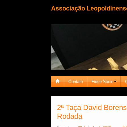
Associação Leopoldinens
Contato
Fique Sócio
2ª Taça David Borens
Rodada