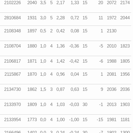
2102226
2040
3,5
5
2,17
1,33
15
20
2072
2174
2810684
1931
3,0
5
2,28
0,72
15
11
1972
2044
2108348
1897
0,5
2
0,42
0,08
15
1
2130
2108704
1880
1,0
4
1,36
-0,36
15
-5
2010
1823
2106817
1871
1,0
4
1,42
-0,42
15
-6
1988
1805
2115867
1870
1,0
4
0,96
0,04
15
1
2081
1956
2134730
1862
1,5
3
0,87
0,63
15
9
2036
2036
2133970
1809
1,0
4
1,03
-0,03
30
-1
2013
1903
2133954
1773
0,0
4
1,00
-1,00
15
-15
1981
1181
2166496
1402
0,0
3
0,24
-0,24
30
-7
1802
1300