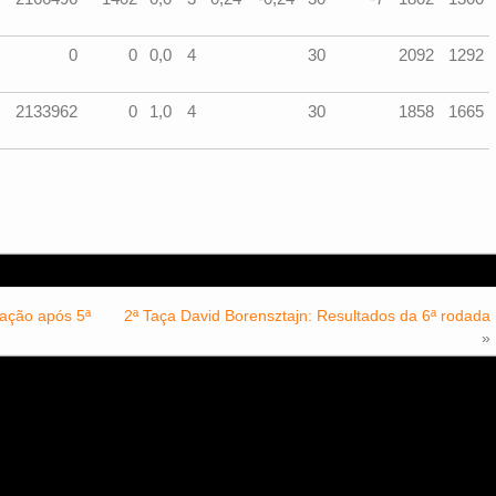
0
0
0,0
4
30
2092
1292
2133962
0
1,0
4
30
1858
1665
cação após 5ª
2ª Taça David Borensztajn: Resultados da 6ª rodada
»