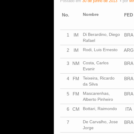
Postado em
30 de junho de 2013
por
MF
Nombre
No.
FED
Di Berardino, Diego
1
IM
BRA
Rafael
Rodi, Luis Ernesto
2
IM
ARG
Costa, Carlos
3
NM
BRA
Evanir
Teixeira, Ricardo
4
FM
BRA
da Silva
Mascarenhas,
5
FM
BRA
Alberto Pinheiro
Bottari, Raimondo
6
CM
ITA
De Carvalho, Jose
7
BRA
Jorge