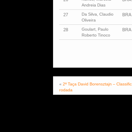
Andreia Dias
Da Silva, Claudio
27
BRA
Oliveira
Goulart, Paulo
28
BRA
Roberto Tinoco
«
2ª Taça David Borensztajn – Classifi
rodada