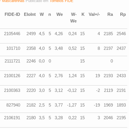
 Mascarenhas
Publicado em
Torneios FIDE
FIDE-ID
EloInt
W
n
We
W-
K
Val+/-
Ra
Rp
We
2105446
2499
4,5
5
4,26
0,24
15
4
2185
2546
101710
2358
4,0
5
3,48
0,52
15
8
2197
2437
2111721
2246
0,0
0
15
0
2100126
2227
4,0
5
2,76
1,24
15
19
2193
2433
2100363
2220
3,0
5
3,12
-0,12
15
-2
2119
2191
827940
2182
2,5
5
3,77
-1,27
15
-19
1969
1893
2106191
2180
3,5
5
3,28
0,22
15
3
2046
2195