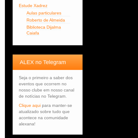
Estude Xadrez
Aulas particulares
Roberto de Almeida
Biblioteca Dijalma
Caiafa
ALEX no Telegram
Seja o primeiro a saber dos
eventos que ocorrem no
nosso clube em nosso canal
de notícias no Telegram.
Clique aqui
para manter-se
atualizado sobre tudo que
acontece na comunidade
alexana!