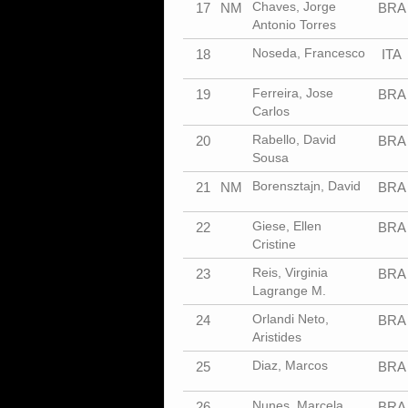
Chaves, Jorge
17
NM
BRA
Antonio Torres
Noseda, Francesco
18
ITA
Ferreira, Jose
19
BRA
Carlos
Rabello, David
20
BRA
Sousa
Borensztajn, David
21
NM
BRA
Giese, Ellen
22
BRA
Cristine
Reis, Virginia
23
BRA
Lagrange M.
Orlandi Neto,
24
BRA
Aristides
Diaz, Marcos
25
BRA
Nunes, Marcela
26
BRA