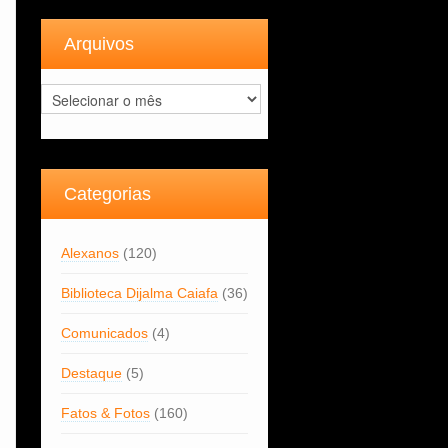
Arquivos
Arquivos
Categorias
Alexanos
(120)
Biblioteca Dijalma Caiafa
(36)
Comunicados
(4)
Destaque
(5)
Fatos & Fotos
(160)