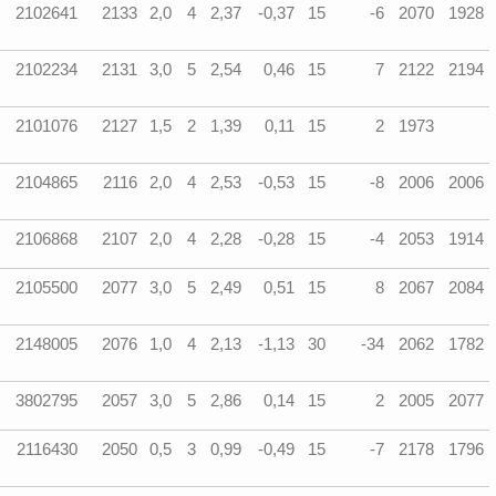
2102641
2133
2,0
4
2,37
-0,37
15
-6
2070
1928
2102234
2131
3,0
5
2,54
0,46
15
7
2122
2194
2101076
2127
1,5
2
1,39
0,11
15
2
1973
2104865
2116
2,0
4
2,53
-0,53
15
-8
2006
2006
2106868
2107
2,0
4
2,28
-0,28
15
-4
2053
1914
2105500
2077
3,0
5
2,49
0,51
15
8
2067
2084
2148005
2076
1,0
4
2,13
-1,13
30
-34
2062
1782
3802795
2057
3,0
5
2,86
0,14
15
2
2005
2077
2116430
2050
0,5
3
0,99
-0,49
15
-7
2178
1796