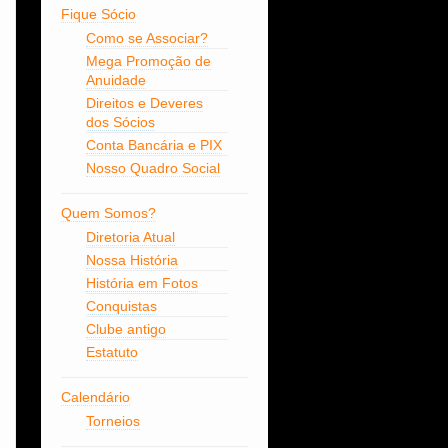
Fique Sócio
Como se Associar?
Mega Promoção de
Anuidade
Direitos e Deveres
dos Sócios
Conta Bancária e PIX
Nosso Quadro Social
Quem Somos?
Diretoria Atual
Nossa História
História em Fotos
Conquistas
Clube antigo
Estatuto
Calendário
Torneios