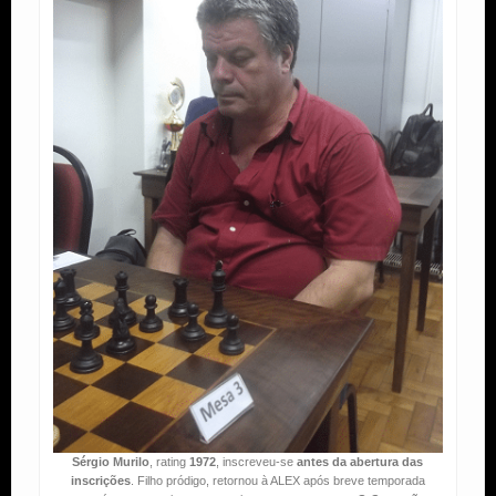
Sérgio Murilo
, rating
1972
, inscreveu-se
antes da abertura das
inscrições
. Filho pródigo, retornou à ALEX após breve temporada