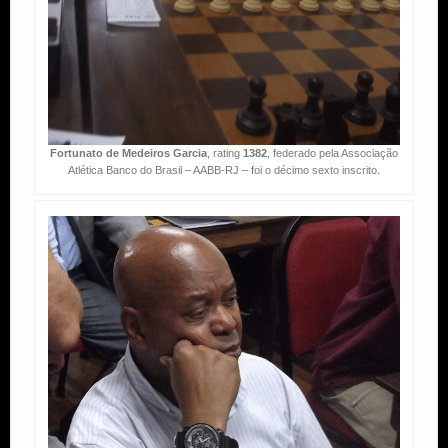
Fortunato de Medeiros Garcia
, rating
1382
, federado pela Associação
Atlética Banco do Brasil – AABB-RJ – foi o décimo sexto inscrito.