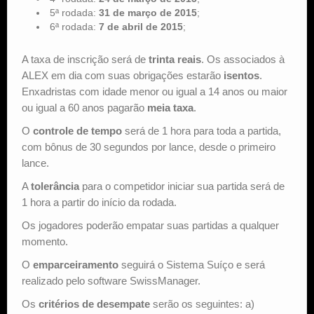
5ª rodada:
31 de março de 2015
;
6ª rodada:
7 de abril de 2015
;
A taxa de inscrição será de
trinta reais
. Os associados à
ALEX em dia com suas obrigações estarão
isentos
.
Enxadristas com idade menor ou igual a 14 anos ou maior
ou igual a 60 anos pagarão
meia taxa
.
O
controle de tempo
será de 1 hora para toda a partida,
com bônus de 30 segundos por lance, desde o primeiro
lance.
A
tolerância
para o competidor iniciar sua partida será de
1 hora a partir do início da rodada.
Os jogadores poderão empatar suas partidas a qualquer
momento.
O
emparceiramento
seguirá o Sistema Suíço e será
realizado pelo software SwissManager.
Os
critérios de desempate
serão os seguintes: a)