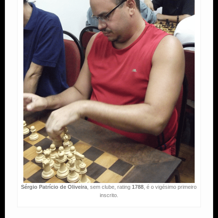
Sérgio Patrício de Oliveira
, sem clube, rating
1788
, é o vigésimo primeiro
inscrito.