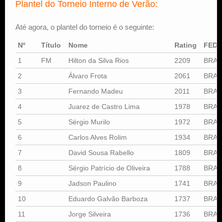
Plantel do Torneio Interno de Verão:
Até agora, o plantel do torneio é o seguinte:
Nº
Título
Nome
Rating
FED
1
FM
Hilton da Silva Rios
2209
BRA
2
Álvaro Frota
2061
BRA
3
Fernando Madeu
2011
BRA
4
Juarez de Castro Lima
1978
BRA
5
Sérgio Murilo
1972
BRA
6
Carlos Alves Rolim
1934
BRA
7
David Sousa Rabello
1809
BRA
8
Sérgio Patrício de Oliveira
1788
BRA
9
Jadson Paulino
1741
BRA
10
Eduardo Galvão Barboza
1737
BRA
11
Jorge Silveira
1736
BRA