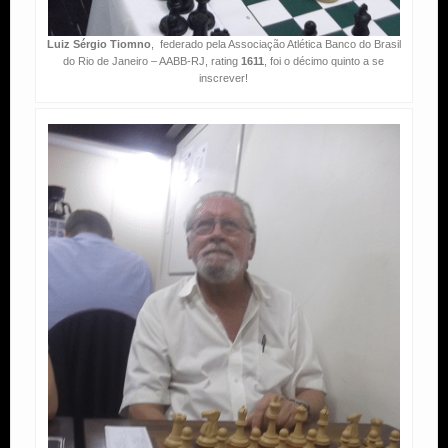
Luiz Sérgio Tiomno
, federado pela Associação Atlética Banco do Brasil
do Rio de Janeiro – AABB-RJ, rating
1611
, foi o décimo quinto a se
inscrever!