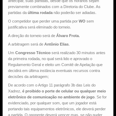
antecipar, suas partidas, desde que os horários sejam
previamente combinados com a Diretoria do Clube. As
partidas da
última rodada
não poderão ser adiadas.
O competidor que perder uma partida por
WO
sem
justificativa será eliminado do torneio.
A direção do torneio será de
Álvaro Frota.
A arbitragem será de
Antônio Elias
.
Um
Congresso Técnico
será realizado 30 minutos antes
da primeira rodada, no qual será lido e aprovado o
Regulamento Geral e eleito um Comitê de Apelação que
decidirá em última instância eventuais recursos contra
decisões da arbitragem;
De acordo com o Artigo 11 parágrafo 3b das Leis do
Xadrez,
é proibido o porte de celular ou qualquer meio
eletrônico de comunicação no ambiente de jogo
. Se for
evidenciado, por qualquer som, que um jogador está
portando tais equipamentos eletrônicos, ele deverá perder
a partida. O oponente deverá vencer mas, se não puder