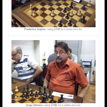
Frederico Argolo
, rating
1732
foi o sexto inscrito.
Jorge Silveira
, rating
1736
, foi o sétimo inscrito.