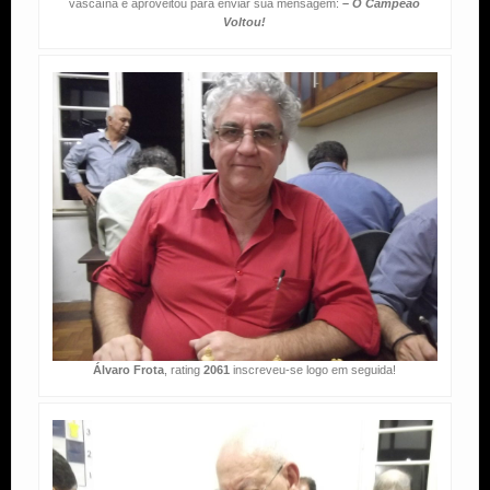
vascaína e aproveitou para enviar sua mensagem:
– O Campeão
Voltou!
Álvaro Frota
, rating
2061
inscreveu-se logo em seguida!