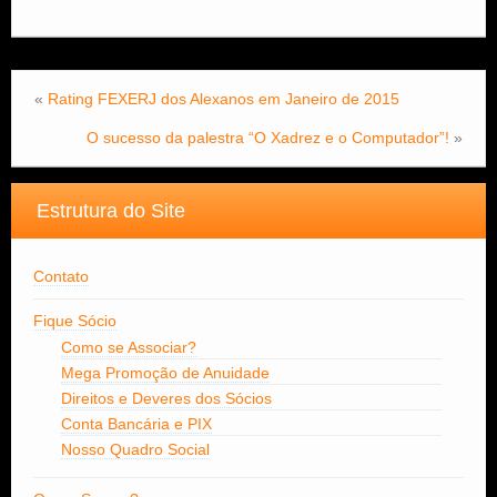
«
Rating FEXERJ dos Alexanos em Janeiro de 2015
O sucesso da palestra “O Xadrez e o Computador”!
»
Estrutura do Site
Contato
Fique Sócio
Como se Associar?
Mega Promoção de Anuidade
Direitos e Deveres dos Sócios
Conta Bancária e PIX
Nosso Quadro Social