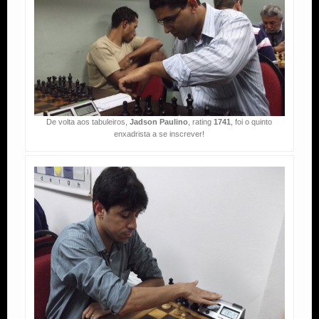
De volta aos tabuleiros,
Jadson Paulino
, rating
1741
, foi o quinto
enxadrista a se inscrever!