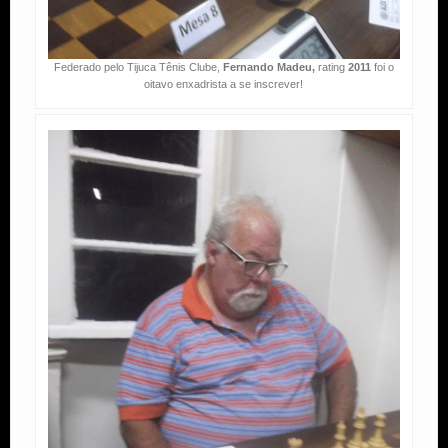
Federado pelo Tijuca Tênis Clube,
Fernando Madeu,
rating
2011
foi o
oitavo enxadrista a se inscrever!