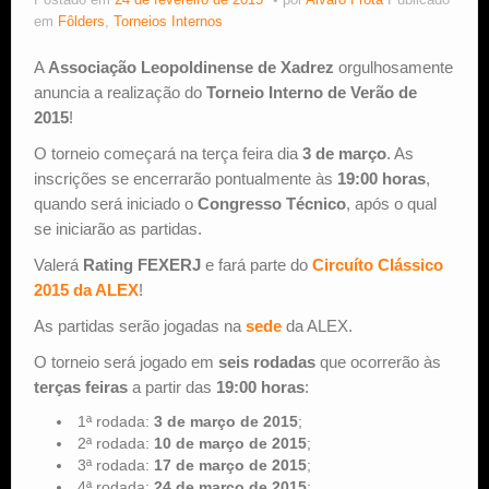
Postado em
24 de fevereiro de 2015
por
Alvaro Frota
Publicado
em
Fôlders
,
Torneios Internos
Estude Xadrez
A
Associação Leopoldinense de Xadrez
orgulhosamente
anuncia a realização do
Torneio Interno de Verão de
2015
!
O torneio começará na terça feira dia
3 de março
. As
inscrições se encerrarão pontualmente às
19:00 horas
,
quando será iniciado o
Congresso Técnico
, após o qual
se iniciarão as partidas.
Valerá
Rating FEXERJ
e fará parte do
Circuíto Clássico
2015 da ALEX
!
As partidas serão jogadas na
sede
da ALEX.
O torneio será jogado em
seis rodadas
que ocorrerão às
terças feiras
a partir das
19:00 horas
:
1ª rodada:
3 de março de 2015
;
2ª rodada:
10 de março de 2015
;
3ª rodada:
17 de março de 2015
;
4ª rodada:
24 de março de 2015
;