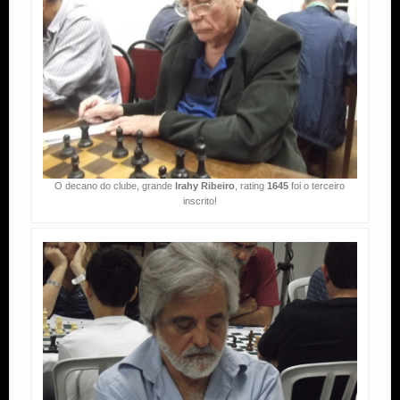
O decano do clube, grande
Irahy Ribeiro
, rating
1645
foi o terceiro
inscrito!