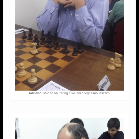
Adriano Saldanha
, rating
1626
foi o vigésimo inscrito!