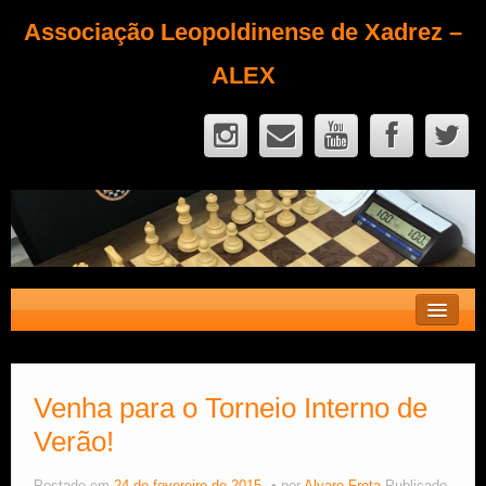
Associação Leopoldinense de Xadrez –
ALEX
Contato
Fique Sócio
Venha para o Torneio Interno de
Verão!
Quem Somos?
Calendário