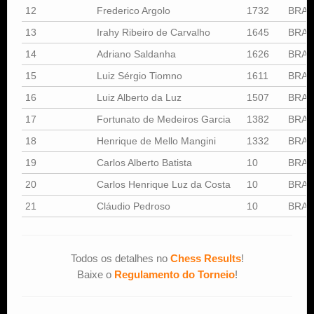
12
Frederico Argolo
1732
BRA
13
Irahy Ribeiro de Carvalho
1645
BRA
14
Adriano Saldanha
1626
BRA
15
Luiz Sérgio Tiomno
1611
BRA
16
Luiz Alberto da Luz
1507
BRA
17
Fortunato de Medeiros Garcia
1382
BRA
18
Henrique de Mello Mangini
1332
BRA
19
Carlos Alberto Batista
10
BRA
20
Carlos Henrique Luz da Costa
10
BRA
21
Cláudio Pedroso
10
BRA
Todos os detalhes no
Chess Results
!
Baixe o
Regulamento do Torneio
!