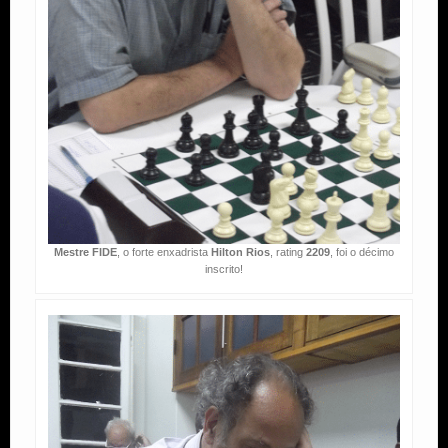
Mestre FIDE
, o forte enxadrista
Hilton Rios
, rating
2209
, foi o décimo
inscrito!