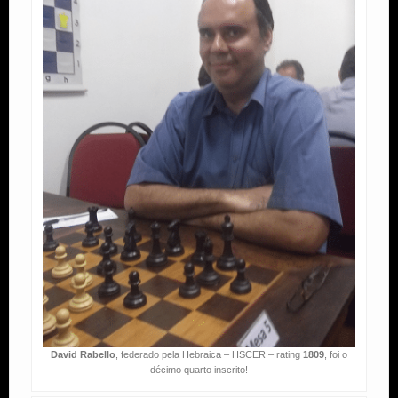
David Rabello
, federado pela Hebraica – HSCER – rating
1809
, foi o
décimo quarto inscrito!