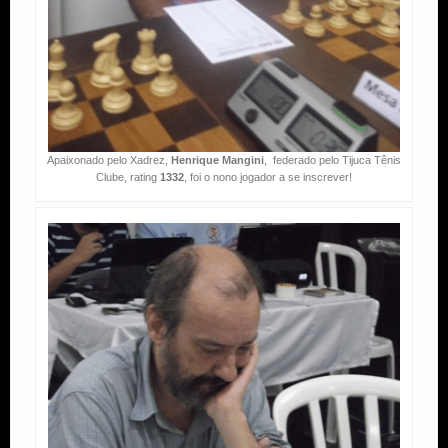
Apaixonado pelo Xadrez,
Henrique Mangini
, federado pelo Tijuca Tênis
Clube, rating
1332
, foi o nono jogador a se inscrever!