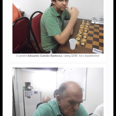
O jovem
Eduardo Galvão Barboza
, rating
1737
, foi o duodécimo!