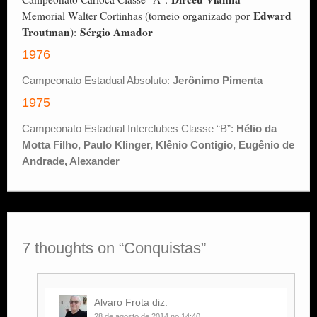
Edward
Memorial Walter Cortinhas (torneio organizado por
Troutman
Sérgio Amador
):
1976
Campeonato Estadual Absoluto:
Jerônimo Pimenta
1975
Campeonato Estadual Interclubes Classe “B”:
Hélio da
Motta Filho, Paulo Klinger, Klênio Contigio, Eugênio de
Andrade, Alexander
7 thoughts on “
Conquistas
”
Alvaro Frota
diz:
28 de agosto de 2014 no 14:40