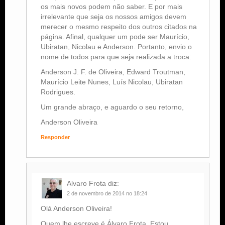
os mais novos podem não saber. E por mais
irrelevante que seja os nossos amigos devem
merecer o mesmo respeito dos outros citados na
página. Afinal, qualquer um pode ser Maurício,
Ubiratan, Nicolau e Anderson. Portanto, envio o
nome de todos para que seja realizada a troca:
Anderson J. F. de Oliveira, Edward Troutman,
Maurício Leite Nunes, Luís Nicolau, Ubiratan
Rodrigues.
Um grande abraço, e aguardo o seu retorno,
Anderson Oliveira
Responder
Alvaro Frota
diz:
2 de novembro de 2014 no 18:24
Olá Anderson Oliveira!
Quem lhe escreve é Álvaro Frota. Estou