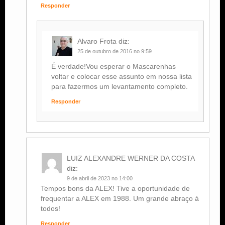
Responder
Alvaro Frota
diz:
25 de outubro de 2016 no 9:59
É verdade!Vou esperar o Mascarenhas
voltar e colocar esse assunto em nossa lista
para fazermos um levantamento completo.
Responder
LUIZ ALEXANDRE WERNER DA COSTA
diz:
9 de abril de 2023 no 14:00
Tempos bons da ALEX! Tive a oportunidade de
frequentar a ALEX em 1988. Um grande abraço à
todos!
Responder