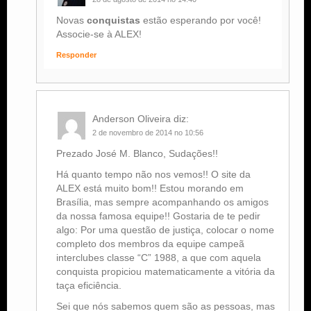
Novas
conquistas
estão esperando por você!
Associe-se à ALEX!
Responder
Anderson Oliveira
diz:
2 de novembro de 2014 no 10:56
Prezado José M. Blanco, Sudações!!
Há quanto tempo não nos vemos!! O site da
ALEX está muito bom!! Estou morando em
Brasília, mas sempre acompanhando os amigos
da nossa famosa equipe!! Gostaria de te pedir
algo: Por uma questão de justiça, colocar o nome
completo dos membros da equipe campeã
interclubes classe “C” 1988, a que com aquela
conquista propiciou matematicamente a vitória da
taça eficiência.
Sei que nós sabemos quem são as pessoas, mas