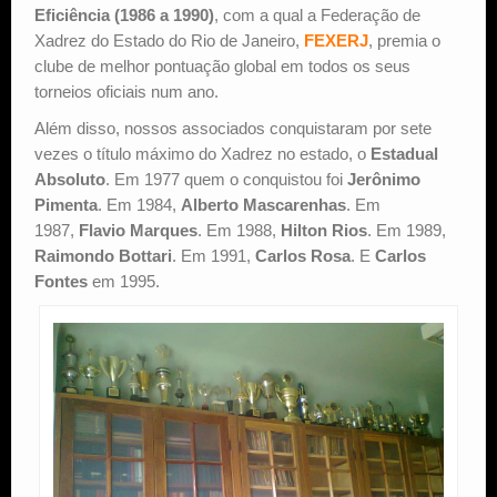
Eficiência (1986 a 1990)
, com a qual a Federação de
Xadrez do Estado do Rio de Janeiro,
Estude Xadrez
FEXERJ
, premia o
clube de melhor pontuação global em todos os seus
torneios oficiais num ano.
Além disso, nossos associados conquistaram por sete
vezes o título máximo do Xadrez no estado, o
Estadual
Absoluto
. Em 1977 quem o conquistou foi
Jerônimo
Pimenta
. Em 1984,
Alberto Mascarenhas
. Em
1987,
Flavio Marques
. Em 1988,
Hilton Rios
. Em 1989,
Raimondo Bottari
. Em 1991,
Carlos Rosa
. E
Carlos
Fontes
em 1995.