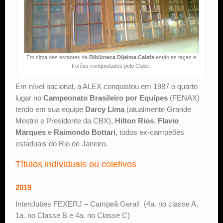
Em cima das estantes da
Biblioteca Dijalma Caiafa
estão as taças e
troféus conquistados pelo Clube.
Em nível nacional, a ALEX conquistou em 1987 o quarto
lugar no
Campeonato Brasileiro por Equipes
(FENAX)
tendo em sua equipe
Darcy Lima
(atualmente Grande
Mestre e Presidente da CBX),
Hilton Rios
,
Flavio
Marques
e
Raimondo Bottari
, todos ex-campeões
estaduais do Rio de Janeiro.
Títulos individuais ou coletivos
2019
Interclubes FEXERJ – Campeã Geral! (4a. no classe A,
1a. no Classe B e 4a. no Classe C)