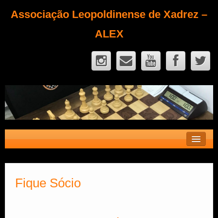
Associação Leopoldinense de Xadrez –
ALEX
Contato
Fique Sócio
Fique Sócio
Quem Somos?
Calendário