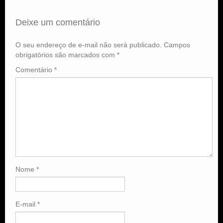
Deixe um comentário
O seu endereço de e-mail não será publicado.
Campos
obrigatórios são marcados com
*
Comentário
*
Nome
*
E-mail
*