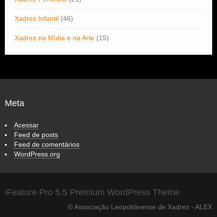
Xadrez Infantil
(46)
Xadrez na Mídia e na Arte
(15)
Meta
Acessar
Feed de posts
Feed de comentários
WordPress.org
iFeature Pro 5.5 Premium WordPress Theme
© Associação Leopoldinense de Xadrez - ALEX