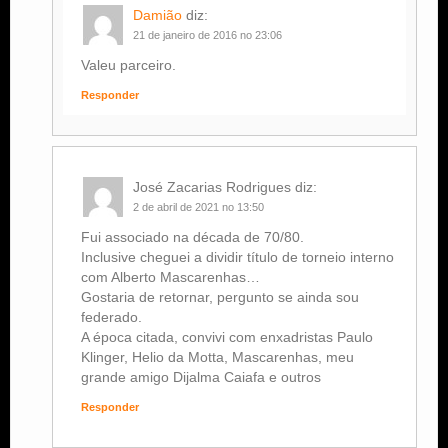
Damião
diz:
21 de janeiro de 2016 no 23:06
Valeu parceiro.
Responder
José Zacarias Rodrigues
diz:
2 de abril de 2021 no 13:50
Fui associado na década de 70/80.
Inclusive cheguei a dividir título de torneio interno
com Alberto Mascarenhas…
Gostaria de retornar, pergunto se ainda sou
federado.
A época citada, convivi com enxadristas Paulo
Klinger, Helio da Motta, Mascarenhas, meu
grande amigo Dijalma Caiafa e outros
Responder