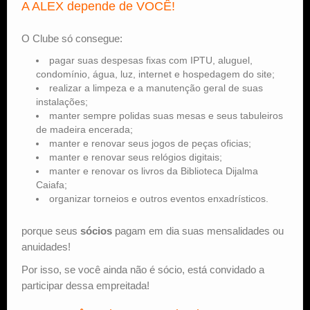
A ALEX depende de VOCÊ!
Estude Xadrez
O Clube só consegue:
pagar suas despesas fixas com IPTU, aluguel,
condomínio, água, luz, internet e hospedagem do site;
realizar a limpeza e a manutenção geral de suas
instalações;
manter sempre polidas suas mesas e seus tabuleiros
de madeira encerada;
manter e renovar seus jogos de peças oficias;
manter e renovar seus relógios digitais;
manter e renovar os livros da Biblioteca Dijalma
Caiafa;
organizar torneios e outros eventos enxadrísticos.
porque seus
sócios
pagam em dia suas mensalidades ou
anuidades!
Por isso, se você ainda não é sócio, está convidado a
participar dessa empreitada!