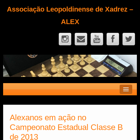
Associação Leopoldinense de Xadrez –
ALEX
Contato
Fique Sócio
Alexanos em ação no
Campeonato Estadual Classe B
Quem Somos?
de 2013
Calendário