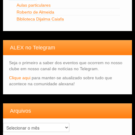
Aulas particulares
Roberto de Almeida
Biblioteca Dijalma Caiafa
ALEX no Telegram
Seja o primeiro a saber dos eventos que ocorrem no nosso
clube em nosso canal de notícias no Telegram.
Clique aqui
para manter-se atualizado sobre tudo que
acontece na comunidade alexana!
Arquivos
Arquivos