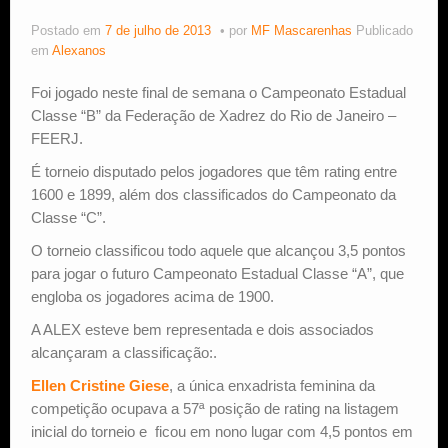
Postado em
7 de julho de 2013
por
MF Mascarenhas
Publicado
Estude Xadrez
em
Alexanos
Foi jogado neste final de semana o Campeonato Estadual
Classe “B” da Federação de Xadrez do Rio de Janeiro –
FEERJ.
É torneio disputado pelos jogadores que têm rating entre
1600 e 1899, além dos classificados do Campeonato da
Classe “C”.
O torneio classificou todo aquele que alcançou 3,5 pontos
para jogar o futuro Campeonato Estadual Classe “A”, que
engloba os jogadores acima de 1900.
A ALEX esteve bem representada e dois associados
alcançaram a classificação:.
Ellen Cristine Giese
, a única enxadrista feminina da
competição ocupava a 57ª posição de rating na listagem
inicial do torneio e ficou em nono lugar com 4,5 pontos em