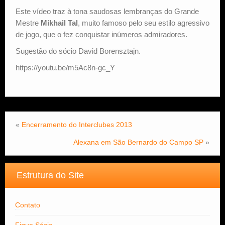
Este vídeo traz à tona saudosas lembranças do Grande
Estude Xadrez
Mestre
Mikhail Tal
, muito famoso pelo seu estilo agressivo
de jogo, que o fez conquistar inúmeros admiradores.
Sugestão do sócio David Borensztajn.
https://youtu.be/m5Ac8n-gc_Y
«
Encerramento do Interclubes 2013
Alexana em São Bernardo do Campo SP
»
Estrutura do Site
Contato