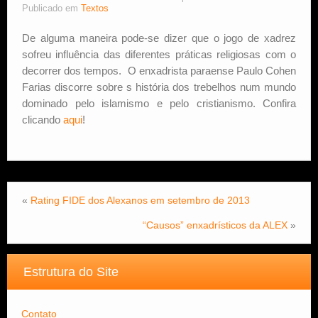
Publicado em
Textos
Estude Xadrez
De alguma maneira pode-se dizer que o jogo de xadrez
sofreu influência das diferentes práticas religiosas com o
decorrer dos tempos. O enxadrista paraense Paulo Cohen
Farias discorre sobre s história dos trebelhos num mundo
dominado pelo islamismo e pelo cristianismo. Confira
clicando
aqui
!
«
Rating FIDE dos Alexanos em setembro de 2013
“Causos” enxadrísticos da ALEX
»
Estrutura do Site
Contato