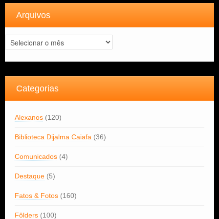
Arquivos
Arquivos
Categorias
Alexanos
(120)
Biblioteca Dijalma Caiafa
(36)
Comunicados
(4)
Destaque
(5)
Fatos & Fotos
(160)
Fôlders
(100)