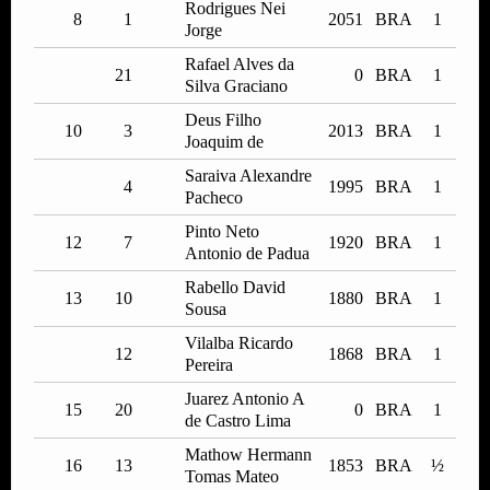
Rodrigues Nei
8
1
2051
BRA
1
Jorge
Rafael Alves da
21
0
BRA
1
Silva Graciano
Deus Filho
10
3
2013
BRA
1
Joaquim de
Saraiva Alexandre
4
1995
BRA
1
Pacheco
Pinto Neto
12
7
1920
BRA
1
Antonio de Padua
Rabello David
13
10
1880
BRA
1
Sousa
Vilalba Ricardo
12
1868
BRA
1
Pereira
Juarez Antonio A
15
20
0
BRA
1
de Castro Lima
Mathow Hermann
16
13
1853
BRA
½
Tomas Mateo