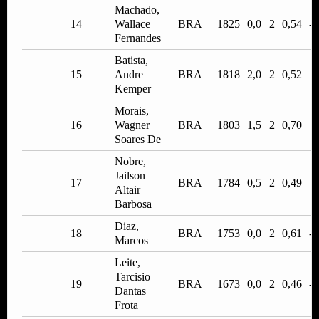
Machado,
14
Wallace
BRA
1825
0,0
2
0,54
-0
Fernandes
Batista,
15
Andre
BRA
1818
2,0
2
0,52
1
Kemper
Morais,
16
Wagner
BRA
1803
1,5
2
0,70
0
Soares De
Nobre,
Jailson
17
BRA
1784
0,5
2
0,49
0
Altair
Barbosa
Diaz,
18
BRA
1753
0,0
2
0,61
-0
Marcos
Leite,
Tarcisio
19
BRA
1673
0,0
2
0,46
-0
Dantas
Frota