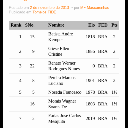
Postado em
2 de novembro de 2013
por
MF Mascarenhas
Estude Xadrez
Publicado em
Torneios FIDE
Rank
SNo.
Nombre
Elo
FED
Pts
Batista Andre
1
15
1818
BRA
2
Kemper
Giese Ellen
2
9
1886
BRA
2
Cristine
Renato Werner
3
22
0
BRA
2
Rodrigues Nunes
Pereira Marcos
4
8
1901
BRA
2
Luciano
5
5
Noseda Francesco
1978
BRA
1½
Morais Wagner
16
1803
BRA
1½
Soares De
Farias Jose Carlos
7
2
2019
BRA
1½
Mesquita