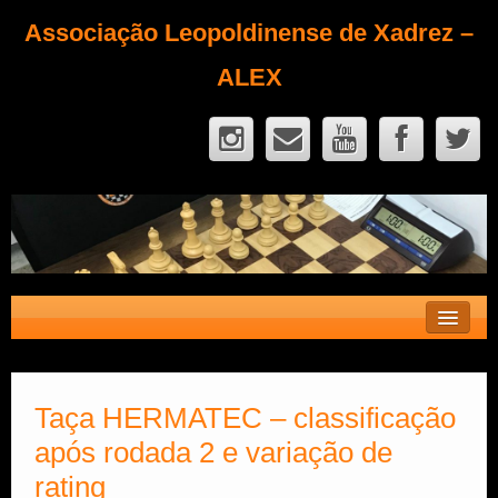
Associação Leopoldinense de Xadrez –
ALEX
Contato
Fique Sócio
Taça HERMATEC – classificação
após rodada 2 e variação de
Quem Somos?
rating
Calendário