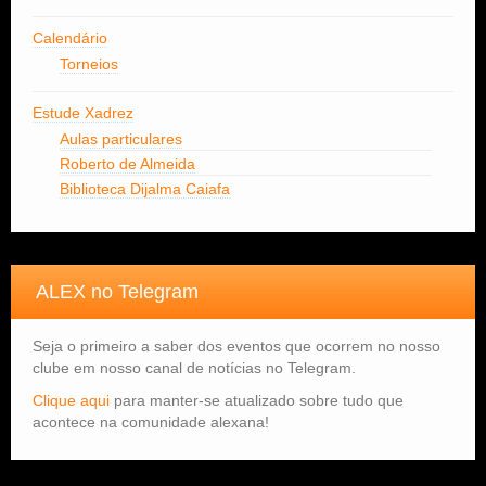
Calendário
Torneios
Estude Xadrez
Aulas particulares
Roberto de Almeida
Biblioteca Dijalma Caiafa
ALEX no Telegram
Seja o primeiro a saber dos eventos que ocorrem no nosso
clube em nosso canal de notícias no Telegram.
Clique aqui
para manter-se atualizado sobre tudo que
acontece na comunidade alexana!