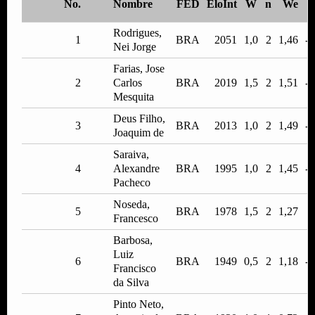
No.
Nombre
FED
EloInt
W
n
We
Rodrigues,
1
BRA
2051
1,0
2
1,46
-0
Nei Jorge
Farias, Jose
2
Carlos
BRA
2019
1,5
2
1,51
-0
Mesquita
Deus Filho,
3
BRA
2013
1,0
2
1,49
-0
Joaquim de
Saraiva,
4
Alexandre
BRA
1995
1,0
2
1,45
-0
Pacheco
Noseda,
5
BRA
1978
1,5
2
1,27
0
Francesco
Barbosa,
Luiz
6
BRA
1949
0,5
2
1,18
-0
Francisco
da Silva
Pinto Neto,