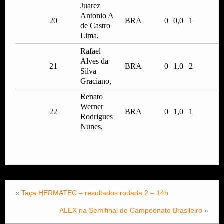
Juarez
Antonio A
20
BRA
0
0,0
1
de Castro
Lima,
Rafael
Alves da
21
BRA
0
1,0
2
Silva
Graciano,
Renato
Werner
22
BRA
0
1,0
1
Rodrigues
Nunes,
«
Taça HERMATEC – resultados rodada 2 – 14h
ALEX na Semifinal do Campeonato Brasileiro
»