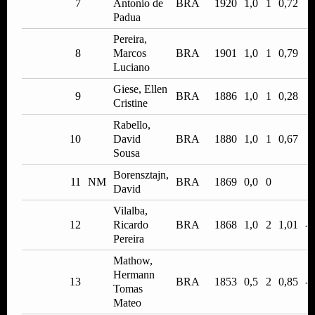
7
Antonio de
BRA
1920
1,0
1
0,72
0
Padua
Pereira,
8
Marcos
BRA
1901
1,0
1
0,79
0
Luciano
Giese, Ellen
9
BRA
1886
1,0
1
0,28
0
Cristine
Rabello,
10
David
BRA
1880
1,0
1
0,67
0
Sousa
Borensztajn,
11
NM
BRA
1869
0,0
0
David
Vilalba,
12
Ricardo
BRA
1868
1,0
2
1,01
-0
Pereira
Mathow,
Hermann
13
BRA
1853
0,5
2
0,85
-0
Tomas
Mateo