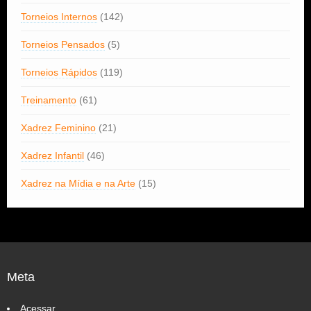
Torneios Internos
(142)
Torneios Pensados
(5)
Torneios Rápidos
(119)
Treinamento
(61)
Xadrez Feminino
(21)
Xadrez Infantil
(46)
Xadrez na Mídia e na Arte
(15)
Meta
Acessar