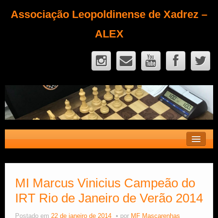
Associação Leopoldinense de Xadrez –
ALEX
Contato
Fique Sócio
MI Marcus Vinicius Campeão do
IRT Rio de Janeiro de Verão 2014
Quem Somos?
Calendário
Postado em
22 de janeiro de 2014
por
MF Mascarenhas