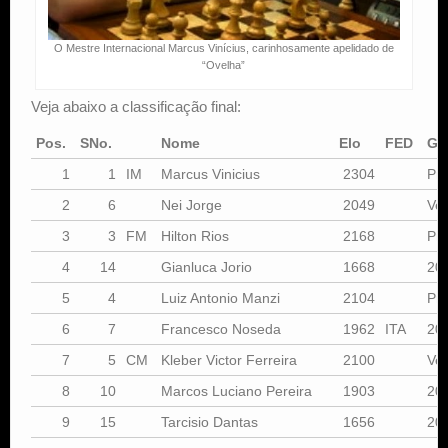
O Mestre Internacional Marcus Vinícius, carinhosamente apelidado de
“Ovelha”
Veja abaixo a classificação final:
Pos.
SNo.
Nome
Elo
FED
Gr
1
1
IM
Marcus Vinicius
2304
Pri
2
6
Nei Jorge
2049
Vet
3
3
FM
Hilton Rios
2168
Pri
4
14
Gianluca Jorio
1668
20
5
4
Luiz Antonio Manzi
2104
Pri
6
7
Francesco Noseda
1962
ITA
20
7
5
CM
Kleber Victor Ferreira
2100
Vet
8
10
Marcos Luciano Pereira
1903
20
9
15
Tarcisio Dantas
1656
20