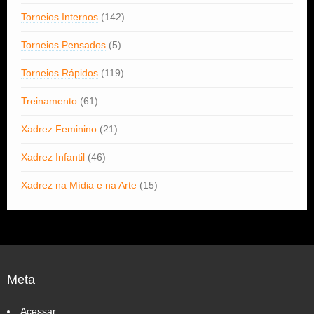
Torneios Internos
(142)
Torneios Pensados
(5)
Torneios Rápidos
(119)
Treinamento
(61)
Xadrez Feminino
(21)
Xadrez Infantil
(46)
Xadrez na Mídia e na Arte
(15)
Meta
Acessar