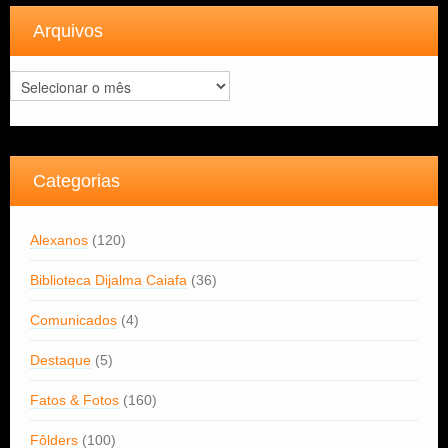
Arquivos
Arquivos
Categorias
Alexanos
(120)
Biblioteca Dijalma Caiafa
(36)
Comunicados
(4)
Destaque
(5)
Fatos & Fotos
(160)
Fôlders
(100)