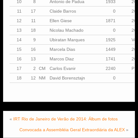
10
8
Antonio de Padua
1933
20
11
17
Claide Barros
0
20
12
11
Ellen Giese
1871
20
13
18
Nicolau Machado
0
20
14
9
Ubiratan Marques
1925
Vet
15
16
Marcela Dias
1449
20
16
13
Marcos Diaz
1741
20
17
2
CM
Carlos Evanir
2240
Pri
18
12
NM
David Borensztajn
0
«
IRT Rio de Janeiro de Verão de 2014: Álbum de fotos
Convocada a Assembléia Geral Extraordiária da ALEX
»