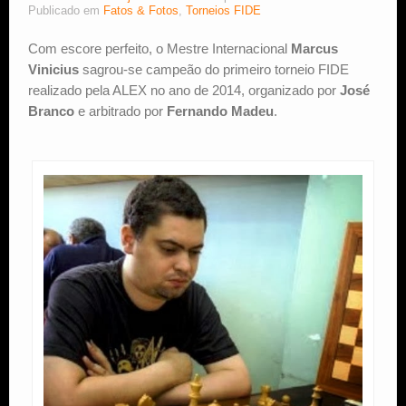
Publicado em
Fatos & Fotos
,
Torneios FIDE
Estude Xadrez
Com escore perfeito, o Mestre Internacional
Marcus
Vinicius
sagrou-se campeão do primeiro torneio FIDE
realizado pela ALEX no ano de 2014, organizado por
José
Branco
e arbitrado por
Fernando Madeu
.