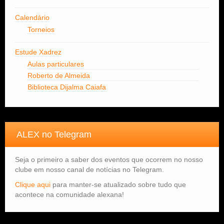
Calendário
Torneios
Estude Xadrez
Aulas particulares
Roberto de Almeida
Biblioteca Dijalma Caiafa
ALEX no Telegram
Seja o primeiro a saber dos eventos que ocorrem no nosso
clube em nosso canal de notícias no Telegram.
Clique aqui
para manter-se atualizado sobre tudo que
acontece na comunidade alexana!