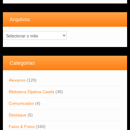
Arquivos
Arquivos
Categorias
Alexanos
(120)
Biblioteca Dijalma Caiafa
(36)
Comunicados
(4)
Destaque
(5)
Fatos & Fotos
(160)