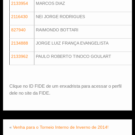
2133954
MARCOS DIAZ
2116430
NEI JORGE RODRIGUES
827940
RAIMONDO BOTTARI
2134888
JORGE LUIZ FRANÇA EVANGELISTA
2133962
PAULO ROBERTO TINOCO GOULART
Clique no ID FIDE de um enxadrista para acessar o perfil
dele no site da FIDE.
«
Venha para o Torneio Interno de Inverno de 2014!