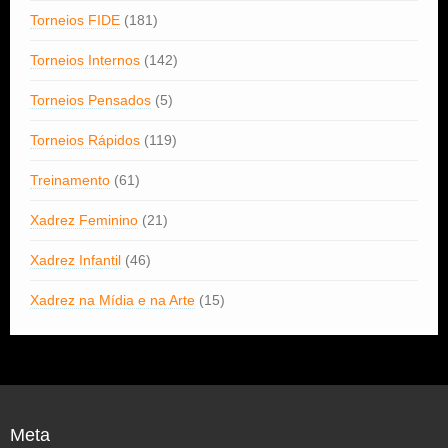
Torneios FIDE
(181)
Torneios Internos
(142)
Torneios Pensados
(5)
Torneios Rápidos
(119)
Treinamento
(61)
Xadrez Feminino
(21)
Xadrez Infantil
(46)
Xadrez na Mídia e na Arte
(15)
Meta