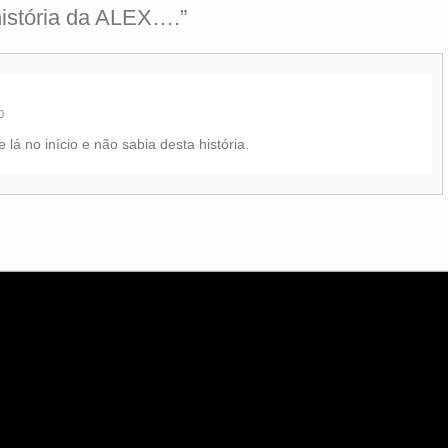
istória da ALEX….
”
0
lá no início e não sabia desta história.