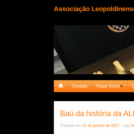
Associação Leopoldinens
Contato
Fique Sócio
Baú da história da 
Postado em
31 de janeiro de 2017
por
M