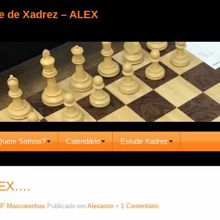
e de Xadrez – ALEX
Quem Somos?
Calendário
Estude Xadrez
ALEX….
F Mascarenhas
Publicado em
Alexanos
1 Comentário