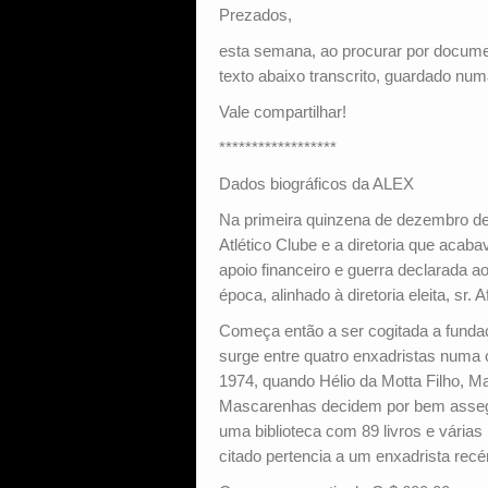
Prezados,
esta semana, ao procurar por docum
texto abaixo transcrito, guardado num
Vale compartilhar!
******************
Dados biográficos da ALEX
Na primeira quinzena de dezembro de
Atlético Clube e a diretoria que acaba
apoio financeiro e guerra declarada a
época, alinhado à diretoria eleita, sr. 
Começa então a ser cogitada a fundaç
surge entre quatro enxadristas numa 
1974, quando Hélio da Motta Filho, M
Mascarenhas decidem por bem asseg
uma biblioteca com 89 livros e várias
citado pertencia a um enxadrista rec