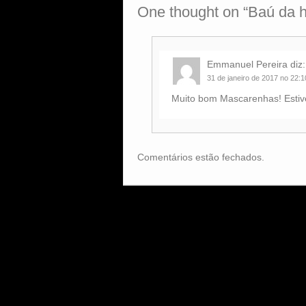
One thought on “
Baú da h
Emmanuel Pereira
diz:
31 de janeiro de 2017 no 22:1
Muito bom Mascarenhas! Estive 
Comentários estão fechados.