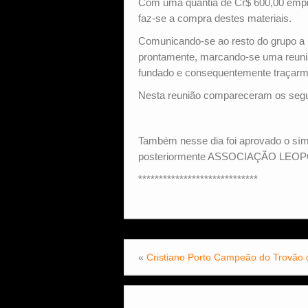
Com uma quantia de Cr$ 600,00 empre
faz-se a compra destes materiais.
Comunicando-se ao resto do grupo a i
prontamente, marcando-se uma reuniã
fundado e consequentemente traçarm
Nesta reunião compareceram os segui
Também nesse dia foi aprovado o
posteriormente ASSOCIAÇÃO LEOPO
*****************************
«
Cristiano Porto Campeão do Trovão 