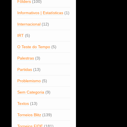
Fôlders
(100)
Informativos | Estatísticas
(1)
Internacional
(12)
IRT
(5)
O Teste do Tempo
(5)
Palestras
(3)
Partidas
(13)
Problemismo
(5)
Sem Categoria
(9)
Textos
(13)
Torneios Blitz
(139)
Torneios FIDE
(181)