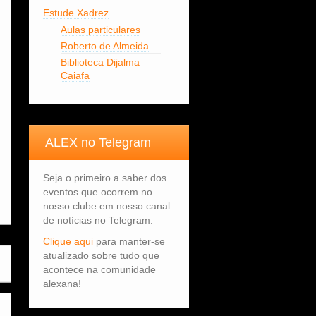
Estude Xadrez
Aulas particulares
Roberto de Almeida
Biblioteca Dijalma
Caiafa
ALEX no Telegram
Seja o primeiro a saber dos
eventos que ocorrem no
nosso clube em nosso canal
de notícias no Telegram.
Clique aqui
para manter-se
atualizado sobre tudo que
acontece na comunidade
alexana!