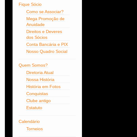
Fique Sócio
Como se Associar?
Mega Promoção de
Anuidade
Direitos e Deveres
dos Sócios
Conta Bancária e PIX
Nosso Quadro Social
Quem Somos?
Diretoria Atual
Nossa História
História em Fotos
Conquistas
Clube antigo
Estatuto
Calendário
Torneios