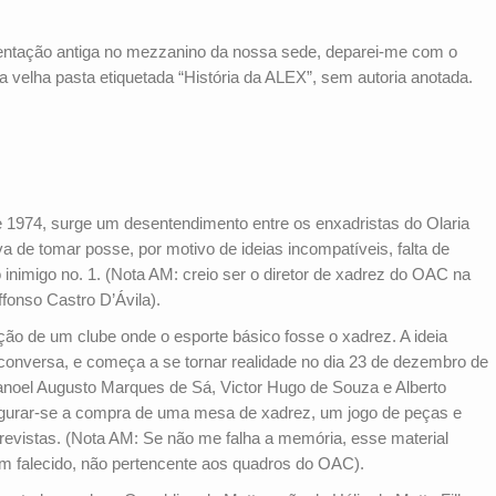
entação antiga no mezzanino da nossa sede, deparei-me com o
a velha pasta etiquetada “História da ALEX”, sem autoria anotada.
 1974, surge um desentendimento entre os enxadristas do Olaria
va de tomar posse, por motivo de ideias incompatíveis, falta de
o inimigo no. 1. (Nota AM: creio ser o diretor de xadrez do OAC na
Affonso Castro D’Ávila).
ão de um clube onde o esporte básico fosse o xadrez. A ideia
conversa, e começa a se tornar realidade no dia 23 de dezembro de
anoel Augusto Marques de Sá, Victor Hugo de Souza e Alberto
urar-se a compra de uma mesa de xadrez, um jogo de peças e
 revistas. (Nota AM: Se não me falha a memória, esse material
ém falecido, não pertencente aos quadros do OAC).