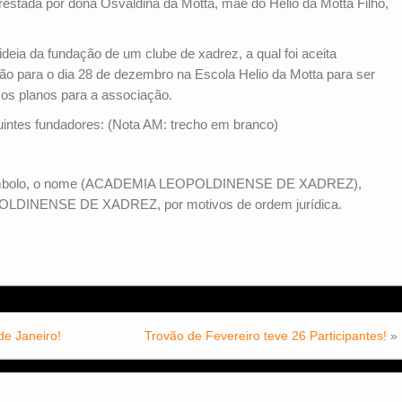
stada por dona Osvaldina da Motta, mãe do Hélio da Motta Filho,
deia da fundação de um clube de xadrez, a qual foi aceita
o para o dia 28 de dezembro na Escola Helio da Motta para ser
os planos para a associação.
ntes fundadores: (Nota AM: trecho em branco)
 símbolo, o nome (ACADEMIA LEOPOLDINENSE DE XADREZ),
LDINENSE DE XADREZ, por motivos de ordem jurídica.
de Janeiro!
Trovão de Fevereiro teve 26 Participantes!
»