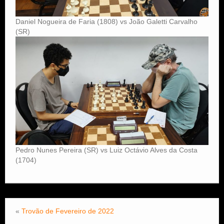
Daniel Nogueira de Faria (1808) vs João Galetti Carvalho
(SR)
Pedro Nunes Pereira (SR) vs Luiz Octávio Alves da Costa
(1704)
«
Trovão de Fevereiro de 2022