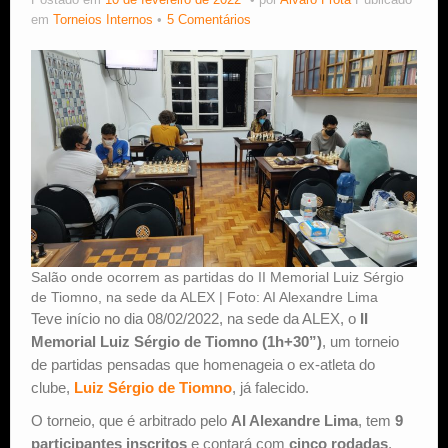
Postado em
10 de fevereiro de 2022
por
Alvaro Frota
Publicado
em
Torneios Internos
5 Comentários
Estude Xadrez
Salão onde ocorrem as partidas do II Memorial Luiz Sérgio
de Tiomno, na sede da ALEX | Foto: AI Alexandre Lima
Teve início no dia 08/02/2022, na sede da ALEX, o
II
Memorial Luiz Sérgio de Tiomno (1h+30”)
, um torneio
de partidas pensadas que homenageia o ex-atleta do
clube,
Luiz Sérgio de Tiomno
, já falecido.
O torneio, que é arbitrado pelo
AI Alexandre Lima
, tem
9
participantes inscritos
e contará com
cinco rodadas
,