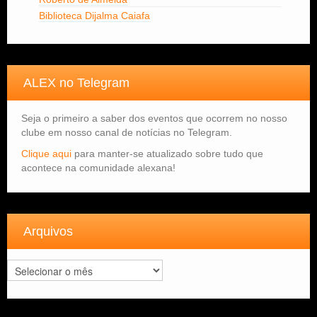
Biblioteca Dijalma Caiafa
ALEX no Telegram
Seja o primeiro a saber dos eventos que ocorrem no nosso
clube em nosso canal de notícias no Telegram.
Clique aqui
para manter-se atualizado sobre tudo que
acontece na comunidade alexana!
Arquivos
Arquivos