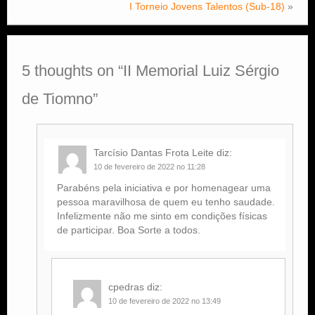
I Torneio Jovens Talentos (Sub-18)
»
5 thoughts on “
II Memorial Luiz Sérgio
de Tiomno
”
Tarcísio Dantas Frota Leite
diz:
10 de fevereiro de 2022 no 11:28
Parabéns pela iniciativa e por homenagear uma
pessoa maravilhosa de quem eu tenho saudade.
Infelizmente não me sinto em condições físicas
de participar. Boa Sorte a todos.
cpedras
diz:
10 de fevereiro de 2022 no 13:49