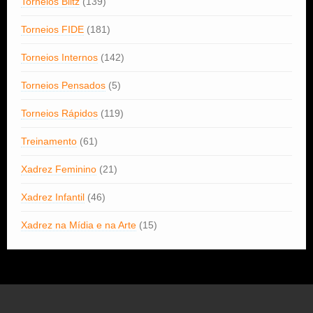
Torneios Blitz
(139)
Torneios FIDE
(181)
Torneios Internos
(142)
Torneios Pensados
(5)
Torneios Rápidos
(119)
Treinamento
(61)
Xadrez Feminino
(21)
Xadrez Infantil
(46)
Xadrez na Mídia e na Arte
(15)