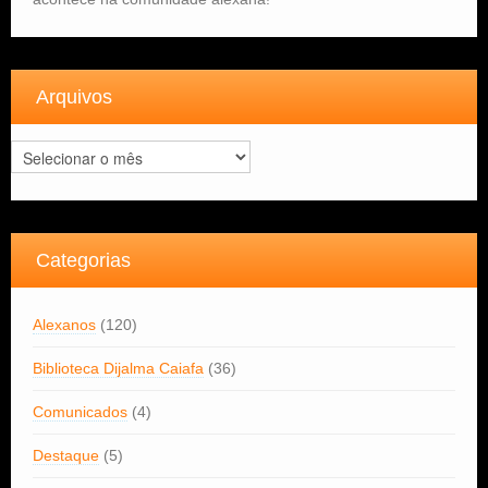
Arquivos
Arquivos
Categorias
Alexanos
(120)
Biblioteca Dijalma Caiafa
(36)
Comunicados
(4)
Destaque
(5)