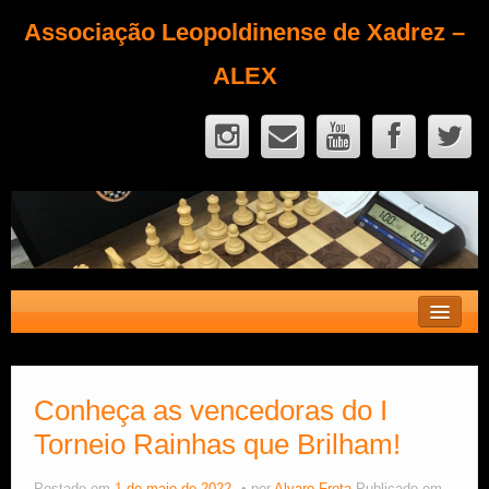
Associação Leopoldinense de Xadrez –
ALEX
Contato
Fique Sócio
Conheça as vencedoras do I
Torneio Rainhas que Brilham!
Quem Somos?
Calendário