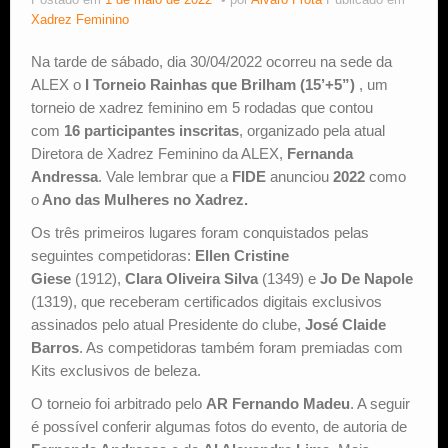
Postado em
1 de maio de 2022
por
Alvaro Frota
Publicado em
Xadrez Feminino
Estude Xadrez
Na tarde de sábado, dia 30/04/2022 ocorreu na sede da
ALEX o
I Torneio Rainhas que Brilham (15’+5”)
, um
torneio de xadrez feminino em 5 rodadas que contou
com
16 participantes
inscritas
, organizado pela atual
Diretora de Xadrez Feminino da ALEX,
Fernanda
Andressa
. Vale lembrar que
a
FIDE
anunciou
2022
como
o
Ano das Mulheres no Xadrez.
Os três primeiros lugares foram conquistados pelas
seguintes competidoras:
Ellen Cristine
Giese
(1912),
Clara Oliveira Silva
(1349) e
Jo De Napole
(1319), que receberam certificados digitais exclusivos
assinados pelo atual Presidente do clube,
José Claide
Barros
. As competidoras também foram premiadas com
Kits exclusivos de beleza.
O torneio foi arbitrado pelo
AR Fernando Madeu
. A seguir
é possível conferir algumas fotos do evento, de autoria de