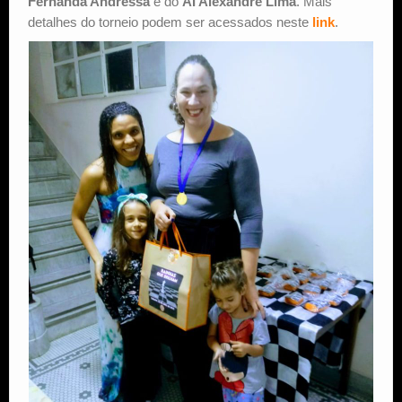
Fernanda Andressa
e do
AI Alexandre Lima
. Mais
detalhes do torneio podem ser acessados neste
link
.