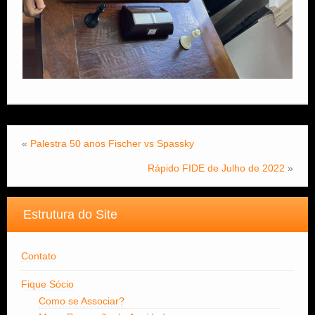
«
Palestra 50 anos Fischer vs Spassky
Rápido FIDE de Julho de 2022
»
Estrutura do Site
Contato
Fique Sócio
Como se Associar?