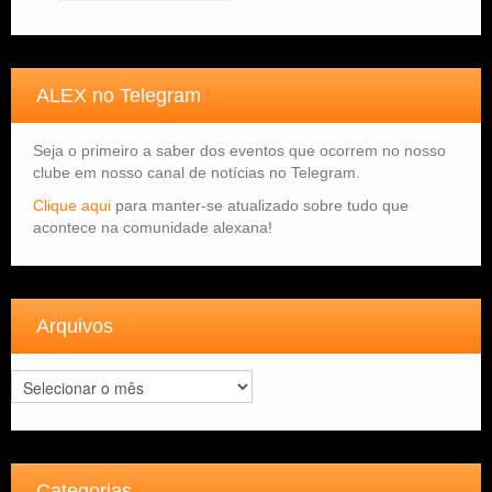
ALEX no Telegram
Seja o primeiro a saber dos eventos que ocorrem no nosso
clube em nosso canal de notícias no Telegram.
Clique aqui
para manter-se atualizado sobre tudo que
acontece na comunidade alexana!
Arquivos
Arquivos
Categorias