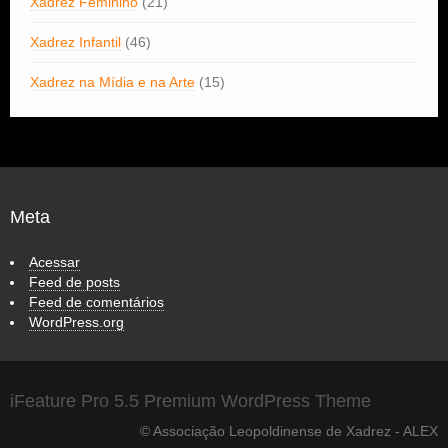
Xadrez Feminino
(21)
Xadrez Infantil
(46)
Xadrez na Mídia e na Arte
(15)
Meta
Acessar
Feed de posts
Feed de comentários
WordPress.org
iFeature Pro 5.5 Premium WordPress Theme
© Associação Leopoldinense de Xadrez - ALEX