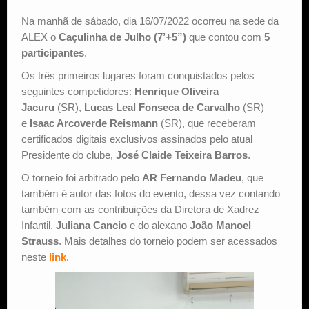
Na manhã de sábado, dia 16/07/2022 ocorreu na sede da
Estude Xadrez
ALEX o
Caçulinha de Julho (7’+5”)
que contou com
5
participantes
.
Os três primeiros lugares foram conquistados pelos
seguintes competidores:
Henrique Oliveira
Jacuru
(SR),
Lucas Leal Fonseca de Carvalho
(SR)
e
Isaac Arcoverde Reismann
(SR), que receberam
certificados digitais exclusivos assinados pelo atual
Presidente do clube,
José Claide Teixeira Barros
.
O torneio foi arbitrado pelo
AR Fernando Madeu
, que
também é autor das fotos do evento, dessa vez contando
também com as contribuições da Diretora de Xadrez
Infantil,
Juliana Cancio
e do alexano
João Manoel
Strauss
. Mais detalhes do torneio podem ser acessados
neste
link
.