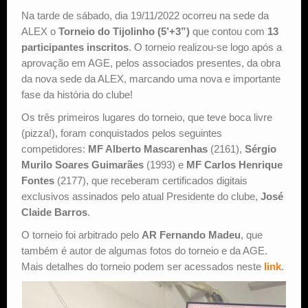
Na tarde de sábado, dia 19/11/2022 ocorreu na sede da
Estude Xadrez
ALEX o
Torneio do Tijolinho (5’+3”)
que contou com
13
participantes
inscritos
. O torneio realizou-se logo após a
aprovação em AGE, pelos associados presentes, da obra
da nova sede da ALEX, marcando uma nova e importante
fase da história do clube!
Os três primeiros lugares do torneio, que teve boca livre
(pizza!), foram conquistados pelos seguintes
competidores:
MF Alberto Mascarenhas
(2161),
Sérgio
Murilo Soares Guimarães
(1993) e
MF Carlos Henrique
Fontes
(2177), que receberam certificados digitais
exclusivos assinados pelo atual Presidente do clube,
José
Claide Barros
.
O torneio foi arbitrado pelo
AR Fernando Madeu
, que
também é autor de algumas fotos do torneio e da AGE.
Mais detalhes do torneio podem ser acessados neste
link
.