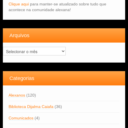
Clique aqui
para manter-se atualizado sobre tudo que
acontece na comunidade alexana!
Arquivos
Arquivos
Categorias
Alexanos
(120)
Biblioteca Dijalma Caiafa
(36)
Comunicados
(4)