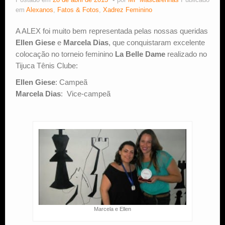
Postado em
28 de abril de 2013
por
MF Mascarenhas
Publicado
em
Alexanos
,
Fatos & Fotos
,
Xadrez Feminino
Estude Xadrez
A ALEX foi muito bem representada pelas nossas queridas
Ellen Giese
e
Marcela Dias
, que conquistaram excelente
colocação no torneio feminino
La Belle Dame
realizado no
Tijuca Tênis Clube:
Ellen Giese
: Campeã
Marcela Dias
: Vice-campeã
Marcela e Ellen