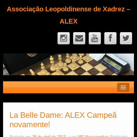
Associação Leopoldinense de Xadrez –
ALEX
Contato
Fique Sócio
La Belle Dame: ALEX Campeã
novamente!
Quem Somos?
Calendário