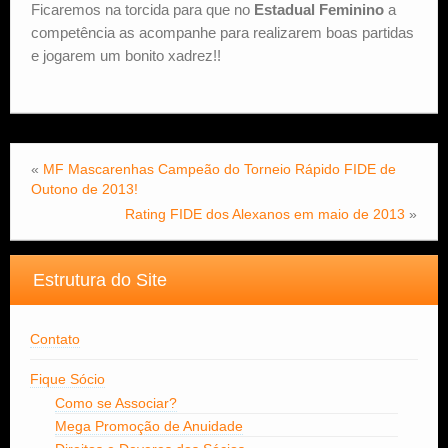
Ficaremos na torcida para que no
Estadual Feminino
a
competência as acompanhe para realizarem boas partidas
e jogarem um bonito xadrez!!
«
MF Mascarenhas Campeão do Torneio Rápido FIDE de
Outono de 2013!
Rating FIDE dos Alexanos em maio de 2013
»
Estrutura do Site
Contato
Fique Sócio
Como se Associar?
Mega Promoção de Anuidade