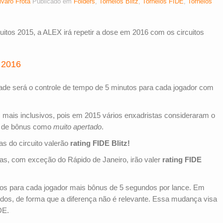
lvaro Frota
Publicado em
Fôlders
,
Torneios Blitz
,
Torneios FIDE
,
Torneios
itos 2015, a ALEX irá repetir a dose em 2016 com os circuitos
 2016
idade será o controle de tempo de 5 minutos para cada jogador com
 mais inclusivos, pois em 2015 vários enxadristas consideraram o
s de bônus como
muito apertado
.
as do circuito valerão
rating FIDE Blitz!
pas, com exceção do Rápido de Janeiro, irão valer
rating FIDE
tos para cada jogador mais bônus de 5 segundos por lance. Em
ndos, de forma que a diferença não é relevante. Essa mudança visa
DE.