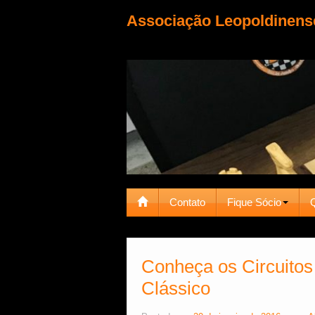
Associação Leopoldinens
Contato
Fique Sócio
Conheça os Circuito
Clássico