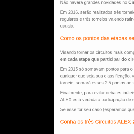
Não haverá grandes novidades no
Ci
Em 2016, serão realizados três torneio
regulares e três torneios valendo ra
usuais.
Como os pontos das etapas se
Visando tornar os circuitos mais comp
em cada etapa que participar do cir
Em 2015 só somavam pontos para o ci
qualquer que seja sua classificação,
torneio, somará esses 2,5 pontos ao se
Finalmente, para evitar debates inúte
ALEX está vedada a participação de e
Se esse for seu caso (esperamos que 
Conha os três Circuitos ALEX 