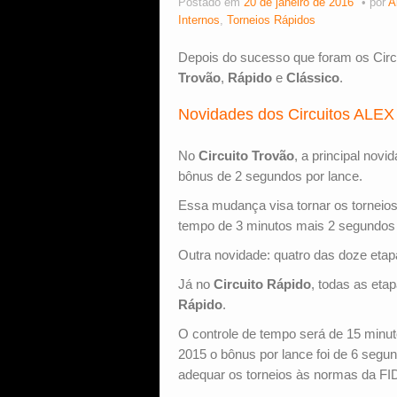
Postado em
20 de janeiro de 2016
por
A
Internos
,
Torneios Rápidos
Depois do sucesso que foram os Circu
Trovão
,
Rápido
e
Clássico
.
Novidades dos Circuitos ALEX
No
Circuito Trovão
, a principal nov
bônus de 2 segundos por lance.
Essa mudança visa tornar os torneios
tempo de 3 minutos mais 2 segundo
Outra novidade: quatro das doze etap
Já no
Circuito Rápido
, todas as eta
Rápido
.
O controle de tempo será de 15 minu
2015 o bônus por lance foi de 6 segu
adequar os torneios às normas da FI