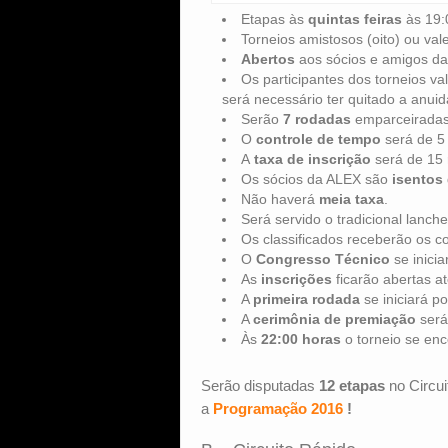
Etapas às
quintas feiras
às 19:
Torneios amistosos (oito) ou vale
Abertos
aos sócios e amigos d
Os participantes dos torneios va
será necessário ter quitado a anui
Serão
7 rodadas
emparceiradas 
O
controle de tempo
será de 5
A
taxa de inscrição
será de 15 
Os sócios da ALEX são
isentos
Não haverá
meia taxa
.
Será servido o tradicional lanche
Os classificados receberão os 
O
Congresso Técnico
se inicia
As
inscrições
ficarão abertas a
A
primeira rodada
se iniciará p
A
cerimônia de premiação
será
Às
22:00 horas
o torneio se enc
Serão disputadas
12 etapas
no Circu
a
Programação 2016
!