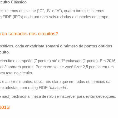
rcuito Clássico
.
s internos de classe (“C”, “B” e “A”), quatro torneios internos
ting FIDE (IRTs) cada um com seis rodadas e controles de tempo
rão somados nos circuitos?
etitivos,
cada enxadrista somará o número de pontos obtidos
cuito
.
rcuito o campeão (7 pontos) até o 7º colocado (1 ponto). Em 2016,
 você somará pontos. Por exemplo, se você fizer 2,5 pontos em um
u total no circuito.
is e aborrecimentos, deixamos claro que em todos os torneios da
nxadristas com rating FIDE “
fabricado
”.
não!) pedimos a fineza de não se inscrever para evitar decepções.
2016!