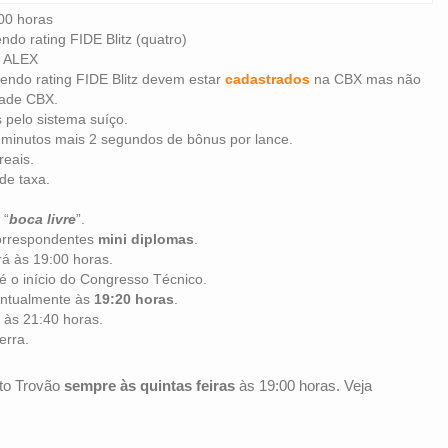
00 horas
ndo rating FIDE Blitz (quatro)
a ALEX
lendo rating FIDE Blitz devem estar
cadastrados
na CBX mas não
dade CBX.
pelo sistema suíço.
 minutos mais 2 segundos de bônus por lance.
reais.
de taxa.
 “
boca livre
”.
correspondentes
mini diplomas
.
rá às 19:00 horas.
té o início do Congresso Técnico.
ontualmente às
19:20 horas
.
 às 21:40 horas.
erra.
ito Trovão
sempre às quintas feiras
às 19:00 horas. Veja