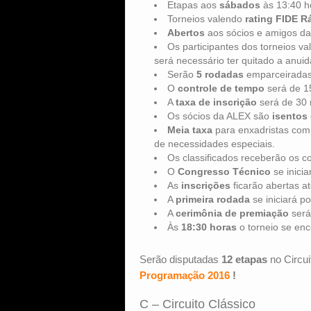
Etapas aos
sábados
às 13:40 h
Torneios valendo
rating FIDE R
Abertos
aos sócios e amigos d
Os participantes dos torneios v
será necessário ter quitado a anui
Serão
5 rodadas
emparceiradas 
O
controle de tempo
será de 1
A
taxa de inscrição
será de 30 
Os sócios da ALEX são
isentos
Meia taxa
para enxadristas com 
de necessidades especiais.
Os classificados receberão os 
O
Congresso Técnico
se inicia
As
inscrições
ficarão abertas a
A
primeira rodada
se iniciará p
A
cerimônia de premiação
será
Às
18:30 horas
o torneio se enc
Serão disputadas
12 etapas
no Circu
Programação 2016
!
C – Circuito Clássico