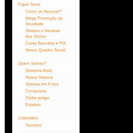
Fique Sócio
Como se Associar?
Mega Promoção de
Anuidade
Direitos e Deveres
dos Sócios
Conta Bancária e PIX
Nosso Quadro Social
Quem Somos?
Diretoria Atual
Nossa História
História em Fotos
Conquistas
Clube antigo
Estatuto
Calendário
Torneios