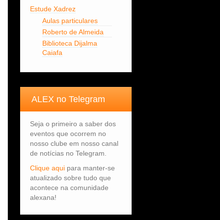
Estude Xadrez
Aulas particulares
Roberto de Almeida
Biblioteca Dijalma
Caiafa
ALEX no Telegram
Seja o primeiro a saber dos
eventos que ocorrem no
nosso clube em nosso canal
de notícias no Telegram.
Clique aqui
para manter-se
atualizado sobre tudo que
acontece na comunidade
alexana!