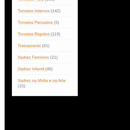
Torneios Internos
(142)
Torneios Pensados
(5)
Torneios Rápidos
(119)
Treinamento
(61)
Xadrez Feminino
(21)
Xadrez Infantil
(46)
Xadrez na Mídia e na Arte
(15)