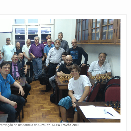
remiação de um torneio do
Circuito ALEX Trovão 2015