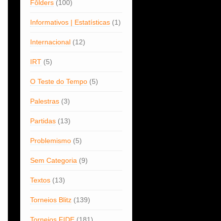
Fôlders
(100)
Informativos | Estatísticas
(1)
Internacional
(12)
IRT
(5)
O Teste do Tempo
(5)
Palestras
(3)
Partidas
(13)
Problemismo
(5)
Sem Categoria
(9)
Textos
(13)
Torneios Blitz
(139)
Torneios FIDE
(181)