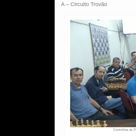
A – Circuito Trovão
Cerimônia de P