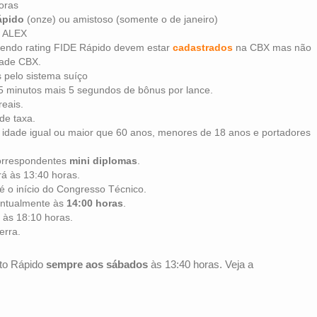
oras
ápido
(onze) ou amistoso (somente o de janeiro)
a ALEX
alendo rating FIDE Rápido devem estar
cadastrados
na CBX mas não
dade CBX.
pelo sistema suíço
5 minutos mais 5 segundos de bônus por lance.
reais.
de taxa.
idade igual ou maior que 60 anos, menores de 18 anos e portadores
correspondentes
mini diplomas
.
rá às 13:40 horas.
té o início do Congresso Técnico.
ontualmente às
14:00 horas
.
 às 18:10 horas.
erra.
ito Rápido
sempre aos sábados
às 13:40 horas. Veja a