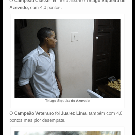
O
Campeão Classe “B”
foi o alexano
Thiago Siqueira de
Azevedo
, com 4,0 pontos.
Thiago Siqueira de Azevedo
O
Campeão Veterano
foi
Juarez Lima
, também com 4,0
pontos mas pior desempate.