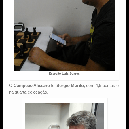
Estevão Luiz Soares
O
Campeão Alexano
foi
Sérgio Murilo
, com 4,5 pontos e
na quarta colocação.