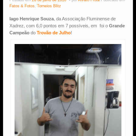
Postado em
26 de julho de 2016
por
Alvaro Frota
Publicado em
Fatos & Fotos
,
Torneios Blitz
Estude Xadrez
Iago Henrique Souza
, da Associação Fluminense de
Xadrez, com 6,0 pontos em 7 possíveis, em foi o
Grande
Campeão
do
Trovão de Julho
!