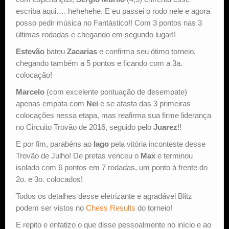
escriba aqui…. hehehehe. E eu passei o rodo nele e agora
posso pedir música no Fantástico!! Com 3 pontos nas 3
últimas rodadas e chegando em segundo lugar!!
Estevão
bateu
Zacarias
e confirma seu ótimo torneio,
chegando também a 5 pontos e ficando com a 3a.
colocação!
Marcelo
(com excelente pontuação de desempate)
apenas empata com
Nei
e se afasta das 3 primeiras
colocações nessa etapa, mas reafirma sua firme liderança
no Circuito Trovão de 2016, seguido pelo
Juarez
!!
E por fim, parabéns ao
Iago
pela vitória inconteste desse
Trovão de Julho! De pretas venceu o
Max
e terminou
isolado com 6 pontos em 7 rodadas, um ponto à frente do
2o. e 3o. colocados!
Todos os detalhes desse eletrizante e agradável Blitz
podem ser vistos no
Chess Results
do torneio!
E repito e enfatizo o que disse pessoalmente no início e ao