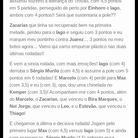
assumiu sozinho a liderança do Trovão, com 4,5 pontos
em 5 partidas, perseguido de perto por
Einhorn
e
Iago
,
ambos com 4 pontos!! Será que sustentaria a pole??
Zacarias
que tinha se recuperado bem na primeira
metade, perdeu para o
Iago
e seguiu com 3 pontos e eu
marquei meu pontinho contra
Juarez
… 3 pontos no meu
bolso agora… Vamo qui vamo empurrar plástico nas duas
últimas rodadas!!
E vem a sexta rodada, com mais emoções!
Iago
(com 4)
derruba o
Sérgio Murilo
(com 4,5) e assume a pole com 5
pontos em 6 rodadas! E
Marcelo
(com 4) perde para
Max
(com 3,5) e eu (com 3), opa, dou uma chinelada no
Kemper
(com 3,5)! Acompanham-me com 4 pontos, além
do
Marcelo
, o
Zacarias
, que venceu o
Bira Marques
, o
Nei Jorge
, que venceu o
Leo
, e o
Estevão
, que venceu o
Thiago
!
E chegamos à última e decisiva rodada! Jogam pelo
primeiro lugar
Max
(com 4,5) versus
Iago
(com 5) e ainda
com esperanças,
Sérgio Murilo
(4,5) enfrenta esse