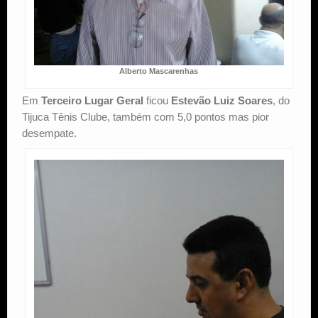
Alberto Mascarenhas
Em
Terceiro Lugar Geral
ficou
Estevão Luiz Soares
, do
Tijuca Tênis Clube, também com 5,0 pontos mas pior
desempate.