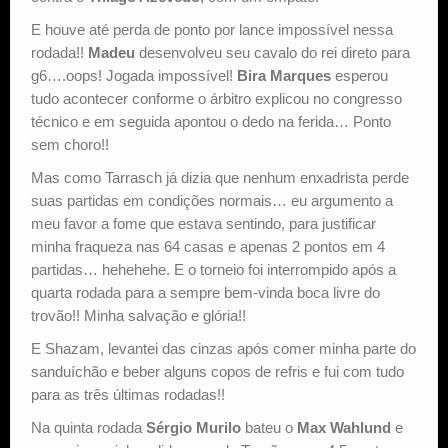
E houve até perda de ponto por lance impossível nessa
rodada!!
Madeu
desenvolveu seu cavalo do rei direto para
g6….oops! Jogada impossível!
Bira Marques
esperou
tudo acontecer conforme o árbitro explicou no congresso
técnico e em seguida apontou o dedo na ferida… Ponto
sem choro!!
Mas como Tarrasch já dizia que nenhum enxadrista perde
suas partidas em condições normais… eu argumento a
meu favor a fome que estava sentindo, para justificar
minha fraqueza nas 64 casas e apenas 2 pontos em 4
partidas… hehehehe. E o torneio foi interrompido após a
quarta rodada para a sempre bem-vinda boca livre do
trovão!! Minha salvação e glória!!
E Shazam, levantei das cinzas após comer minha parte do
sanduíchão e beber alguns copos de refris e fui com tudo
para as três últimas rodadas!!
Na quinta rodada
Sérgio Murilo
bateu o
Max Wahlund
e