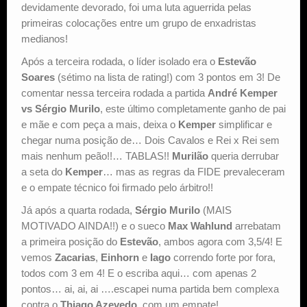
devidamente devorado, foi uma luta aguerrida pelas
primeiras colocações entre um grupo de enxadristas
medianos!
Após a terceira rodada, o líder isolado era o
Estevão
Soares
(sétimo na lista de rating!) com 3 pontos em 3! De
comentar nessa terceira rodada a partida
André Kemper
vs Sérgio Murilo
, este último completamente ganho de pai
e mãe e com peça a mais, deixa o
Kemper
simplificar e
chegar numa posição de… Dois Cavalos e Rei x Rei sem
mais nenhum peão!!… TABLAS!!
Murilão
queria derrubar
a seta do
Kemper
… mas as regras da FIDE prevaleceram
e o empate técnico foi firmado pelo árbitro!!
Já após a quarta rodada,
Sérgio Murilo
(MAIS
MOTIVADO AINDA!!) e o sueco
Max Wahlund
arrebatam
a primeira posição do
Estevão
, ambos agora com 3,5/4! E
vemos
Zacarias
,
Einhorn
e
Iago
correndo forte por fora,
todos com 3 em 4! E o escriba aqui… com apenas 2
pontos… ai, ai, ai ….escapei numa partida bem complexa
contra o
Thiago Azevedo
, com um empate!