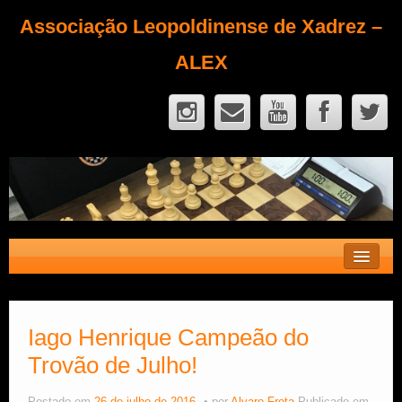
Associação Leopoldinense de Xadrez –
ALEX
Contato
Fique Sócio
Iago Henrique Campeão do
Trovão de Julho!
Quem Somos?
Calendário