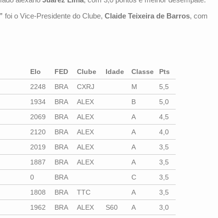
”
foi o Vice-Presidente do Clube,
Claide Teixeira de Barros
, com
Elo
FED
Clube
Idade
Classe
Pts
2248
BRA
CXRJ
M
5,5
1934
BRA
ALEX
B
5,0
2069
BRA
ALEX
A
4,5
2120
BRA
ALEX
A
4,0
2019
BRA
ALEX
A
3,5
1887
BRA
ALEX
A
3,5
0
BRA
C
3,5
1808
BRA
TTC
A
3,5
1962
BRA
ALEX
S60
A
3,0