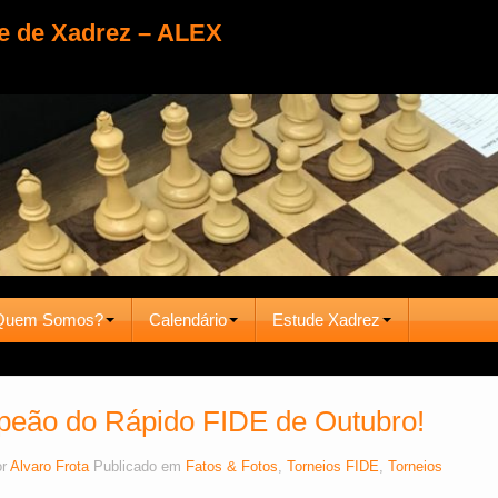
e de Xadrez – ALEX
Quem Somos?
Calendário
Estude Xadrez
eão do Rápido FIDE de Outubro!
or
Alvaro Frota
Publicado em
Fatos & Fotos
,
Torneios FIDE
,
Torneios