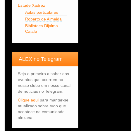
Estude Xadrez
Aulas particulares
Roberto de Almeida
Biblioteca Dijalma
Caiafa
ALEX no Telegram
Seja o primeiro a saber dos
eventos que ocorrem no
nosso clube em nosso canal
de notícias no Telegram.
Clique aqui
para manter-se
atualizado sobre tudo que
acontece na comunidade
alexana!