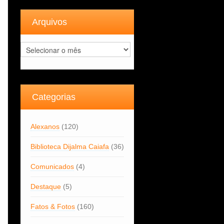
Arquivos
Arquivos
Categorias
Alexanos
(120)
Biblioteca Dijalma Caiafa
(36)
Comunicados
(4)
Destaque
(5)
Fatos & Fotos
(160)