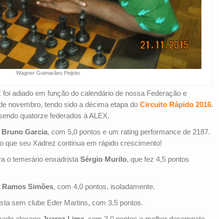
Wagner Guimarães Peijoto
 foi adiado em função do calendário de nossa Federação e
 de novembro, tendo sido a décima etapa do
Circuito Rápido 2016
.
sendo quatorze federados à ALEX.
o
Bruno Garcia
, com 5,0 pontos e um rating performance de 2187.
 que seu Xadrez continua em rápido crescimento!
ra o temerário enxadrista
Sérgio Murilo
, que fez 4,5 pontos
 Ramos Simões
, com 4,0 pontos, isoladamente.
ista sem clube Eder Martins, com 3,5 pontos.
smado alexano
Juarez Lima
, com 3,0 pontos e melhor desempate.