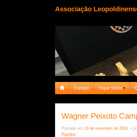
Associação Leopoldinens
Contato
Fique Sócio
Wagner Peixoto Camp
Postado em
13 de novembro de 2016
p
Rápidos