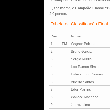
E, finalmente, o
Campeão Classe “B
3,0 pontos.
Tabela de Classificação Final
Pos.
Nome
1
FM
Wagner Peixoto
2
Bruno Garcia
3
Sergio Murilo
4
Leo Ramos Simoes
5
Estevao Luiz Soares
6
Alberto Santos
7
Eder Martins
8
Wallace Machado
9
Juarez Lima