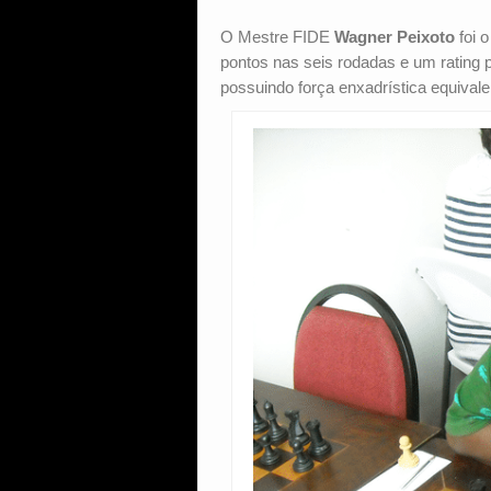
O Mestre FIDE
Wagner Peixoto
foi 
pontos nas seis rodadas e um rating
possuindo força enxadrística equivalen