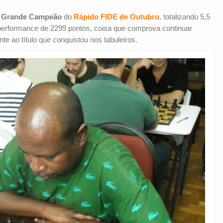
o
Grande Campeão
do
Rápido FIDE de Outubro
, totalizando 5,5
 performance de 2299 pontos, coisa que comprova continuar
te ao título que conquistou nos tabuleiros.