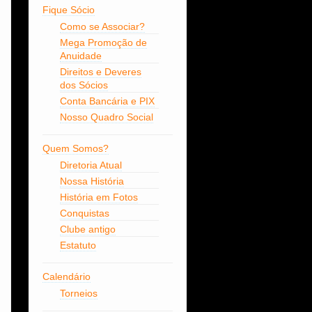
Fique Sócio
Como se Associar?
Mega Promoção de
Anuidade
Direitos e Deveres
dos Sócios
Conta Bancária e PIX
Nosso Quadro Social
Quem Somos?
Diretoria Atual
Nossa História
História em Fotos
Conquistas
Clube antigo
Estatuto
Calendário
Torneios