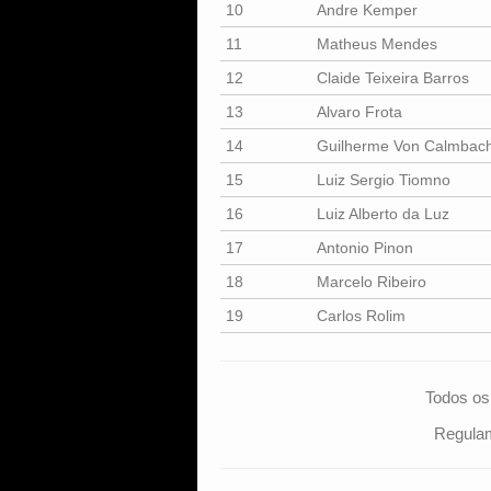
10
Andre Kemper
11
Matheus Mendes
12
Claide Teixeira Barros
13
Alvaro Frota
14
Guilherme Von Calmbac
15
Luiz Sergio Tiomno
16
Luiz Alberto da Luz
17
Antonio Pinon
18
Marcelo Ribeiro
19
Carlos Rolim
Todos os
Regula