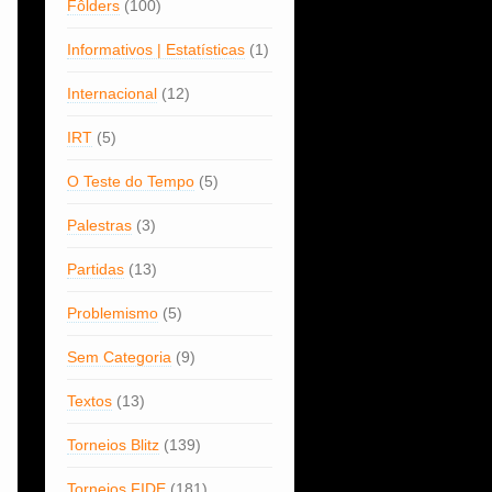
Fôlders
(100)
Informativos | Estatísticas
(1)
Internacional
(12)
IRT
(5)
O Teste do Tempo
(5)
Palestras
(3)
Partidas
(13)
Problemismo
(5)
Sem Categoria
(9)
Textos
(13)
Torneios Blitz
(139)
Torneios FIDE
(181)