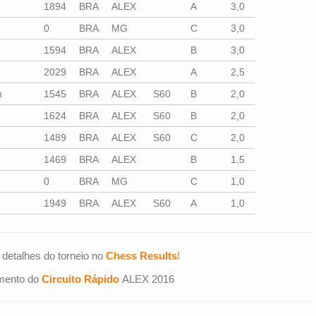
1894
BRA
ALEX
A
3,0
0
BRA
MG
C
3,0
1594
BRA
ALEX
B
3,0
2029
BRA
ALEX
A
2,5
h
1545
BRA
ALEX
S60
B
2,0
1624
BRA
ALEX
S60
B
2,0
1489
BRA
ALEX
S60
C
2,0
1469
BRA
ALEX
B
1,5
0
BRA
MG
C
1,0
1949
BRA
ALEX
S60
A
1,0
 detalhes do torneio no
Chess Results
!
mento do
Circuito Rápido
ALEX 2016