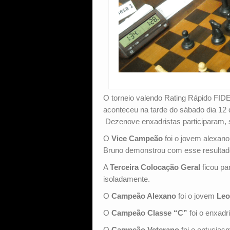
O torneio valendo Rating Rápido FIDE
aconteceu na tarde do sábado dia 12
Dezenove enxadristas participaram, 
O
Vice Campeão
foi o jovem alexan
Bruno demonstrou com esse resultado
A
Terceira Colocação Geral
ficou pa
isoladamente.
O
Campeão Alexano
foi o jovem
Leo
O
Campeão Classe “C”
foi o enxadr
O
Campeão Veterano
foi o entusia