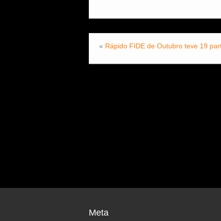
«
Rápido FIDE de Outubro teve 19 part
Meta