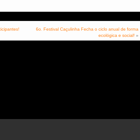
icipantes!
6o. Festival Caçulinha Fecha o ciclo anual de forma
ecológica e social!
»