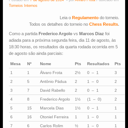
Postado em
7 de agosto de 2014
por
Alvaro Frota
Publicado em
Torneios Internos
Estude Xadrez
Leia o
Regulamento
do torneio.
Todos os detalhes do torneio no
Chess Results
.
Como a partida
Frederico Argolo
vs
Marcos Diaz
foi
adiada para a próxima segunda feira, dia 11 de agosto, às
18:30 horas, os resultados da quarta rodada ocorrida em 5
de agosto são ainda parciais:
Mesa
Nº
Nome
Pts
Resultados
Pts
1
1
Álvaro Frota
2½
0 – 1
3
2
5
Antônio Pádua
2
1 – 0
2
3
7
David Rabello
2
0 – 1
2
4
8
Frederico Argolo
1½
(1 – 0)
2
5
15
Marcela Dias
1½
0 – 1
1
6
16
Otoniel Ferreira
1
1 – 0
1
7
6
Carlos Rolim
½
1 – 0
1