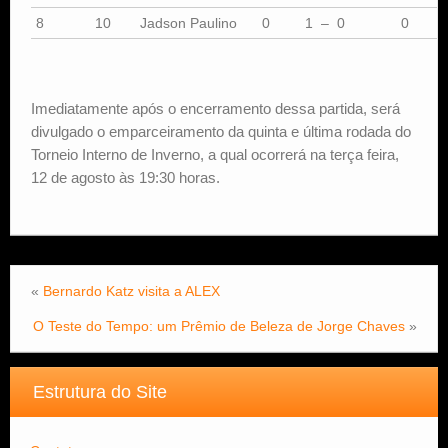
8
10
Jadson Paulino
0
1 – 0
0
Imediatamente após o encerramento dessa partida, será
divulgado o emparceiramento da quinta e última rodada do
Torneio Interno de Inverno, a qual ocorrerá na terça feira,
12 de agosto às 19:30 horas.
«
Bernardo Katz visita a ALEX
O Teste do Tempo: um Prêmio de Beleza de Jorge Chaves
»
Estrutura do Site