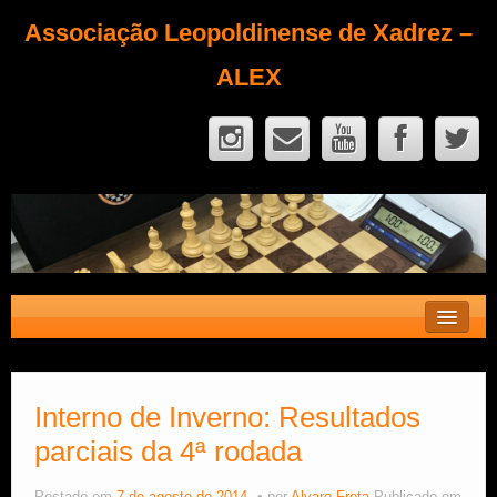
Associação Leopoldinense de Xadrez –
ALEX
Contato
Fique Sócio
Interno de Inverno: Resultados
parciais da 4ª rodada
Quem Somos?
Calendário