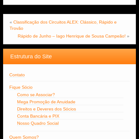
«
Classificação dos Circuitos ALEX: Clássico, Rápido e
Trovão
Rápido de Junho – Iago Henrique de Sousa Campeão!
»
Estrutura do Site
Contato
Fique Sócio
Como se Associar?
Mega Promoção de Anuidade
Direitos e Deveres dos Sócios
Conta Bancária e PIX
Nosso Quadro Social
Quem Somos?