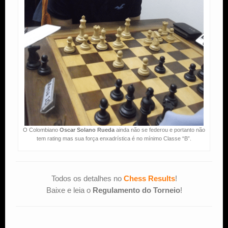
O Colombiano
Oscar Solano Rueda
ainda não se federou e portanto não
tem rating mas sua força enxadrística é no mínimo Classe “B”.
Todos os detalhes no
Chess Results
!
Baixe e leia o
Regulamento do Torneio
!