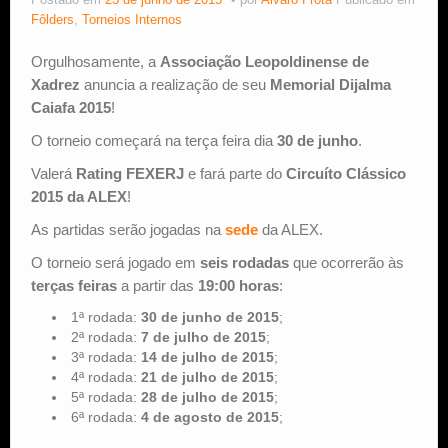
Postado em
23 de junho de 2015
por
Alvaro Frota
Publicado em
Fôlders
,
Torneios Internos
Estude Xadrez
Orgulhosamente, a
Associação Leopoldinense de
Xadrez
anuncia a realização de seu
Memorial Dijalma
Caiafa 2015
!
O torneio começará na terça feira dia
30 de junho
.
Valerá
Rating FEXERJ
e fará parte do
Circuíto Clássico
2015 da ALEX
!
As partidas serão jogadas na
sede
da ALEX.
O torneio será jogado em
seis rodadas
que ocorrerão às
terças feiras
a partir das
19:00 horas
:
1ª rodada:
30 de junho de 2015
;
2ª rodada:
7 de julho de 2015
;
3ª rodada:
14 de julho de 2015
;
4ª rodada:
21 de julho de 2015
;
5ª rodada:
28 de julho de 2015
;
6ª rodada:
4 de agosto de 2015
;