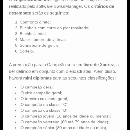
realizado pelo software SwissManager. Os
critérios de
desempate
serão os seguintes:
Confronto direto;
Buchholz com corte do pior resultado;
Buchholz total;
Maior número de vitórias;
Sonneborn-Berger; e
Sorteio.
A premiação para o Campeão será um
livro de Xadrez
, a
ser definido em conjunto com o enxadristas. Além disso,
haverá
mini diplomas
para as seguintes classificações:
O campeão geral;
O vice campeão geral;
O terceiro colocado geral;
O campeão da classe “C”;
O campeão da classe “B”;
O campeão jovem (18 anos de idade ou menos);
O campeão veterano (60 até 79 anos de idade);
O campeão sênior (80 anos de idade ou mais);