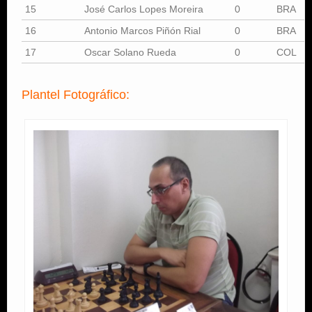
15
José Carlos Lopes Moreira
0
BRA
16
Antonio Marcos Piñón Rial
0
BRA
17
Oscar Solano Rueda
0
COL
Plantel Fotográfico: