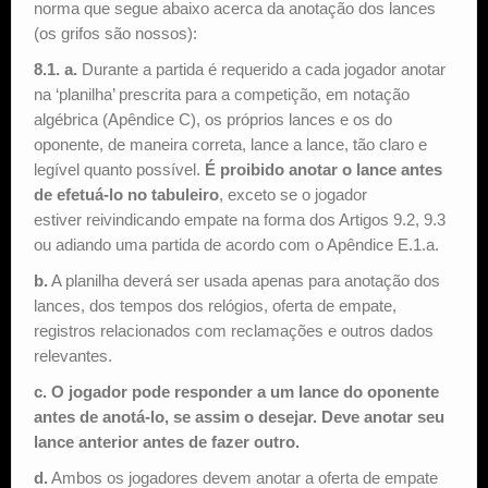
norma que segue abaixo acerca da anotação dos lances
(os grifos são nossos):
8.1. a.
Durante a partida é requerido a cada jogador anotar
na ‘planilha’ prescrita para a competição, em notação
algébrica (Apêndice C), os próprios lances e os do
oponente, de maneira correta, lance a lance, tão claro e
legível quanto possível.
É proibido anotar o lance antes
de efetuá-lo no tabuleiro
, exceto se o jogador
estiver reivindicando empate na forma dos Artigos 9.2, 9.3
ou adiando uma partida de acordo com o Apêndice E.1.a.
b.
A planilha deverá ser usada apenas para anotação dos
lances, dos tempos dos relógios, oferta de empate,
registros relacionados com reclamações e outros dados
relevantes.
c.
O jogador pode responder a um lance do oponente
antes de anotá-lo, se assim o desejar. Deve anotar seu
lance anterior antes de fazer outro.
d.
Ambos os jogadores devem anotar a oferta de empate