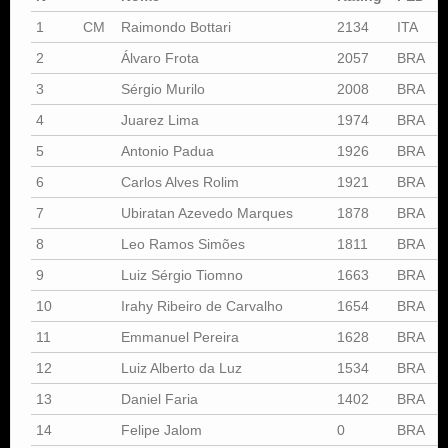
1
CM
Raimondo Bottari
2134
ITA
2
Álvaro Frota
2057
BRA
3
Sérgio Murilo
2008
BRA
4
Juarez Lima
1974
BRA
5
Antonio Padua
1926
BRA
6
Carlos Alves Rolim
1921
BRA
7
Ubiratan Azevedo Marques
1878
BRA
8
Leo Ramos Simões
1811
BRA
9
Luiz Sérgio Tiomno
1663
BRA
10
Irahy Ribeiro de Carvalho
1654
BRA
11
Emmanuel Pereira
1628
BRA
12
Luiz Alberto da Luz
1534
BRA
13
Daniel Faria
1402
BRA
14
Felipe Jalom
0
BRA