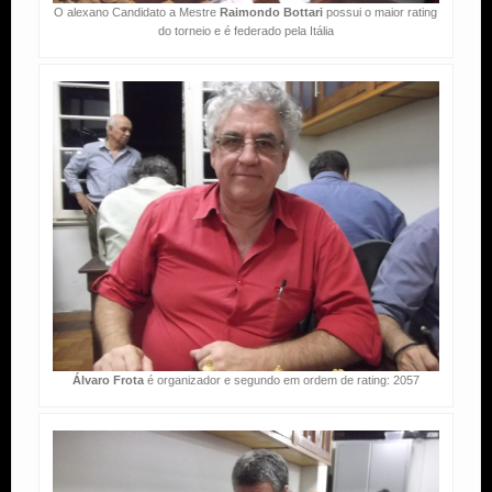
O alexano Candidato a Mestre
Raimondo Bottari
possui o maior rating
do torneio e é federado pela Itália
Álvaro Frota
é organizador e segundo em ordem de rating: 2057