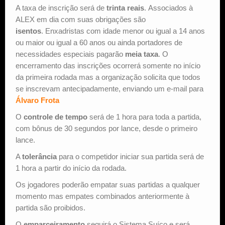
A taxa de inscrição será de
trinta reais
. Associados à
ALEX em dia com suas obrigações são
isentos
. Enxadristas com idade menor ou igual a 14 anos
ou maior ou igual a 60 anos ou ainda portadores de
necessidades especiais pagarão
meia taxa
. O
encerramento das inscrições ocorrerá somente no início
da primeira rodada mas a organização solicita que todos
se inscrevam antecipadamente, enviando um e-mail para
Álvaro Frota
O
controle de tempo
será de 1 hora para toda a partida,
com bônus de 30 segundos por lance, desde o primeiro
lance.
A
tolerância
para o competidor iniciar sua partida será de
1 hora a partir do início da rodada.
Os jogadores poderão empatar suas partidas a qualquer
momento mas empates combinados anteriormente à
partida são proibidos.
O
emparceiramento
seguirá o Sistema Suíço e será