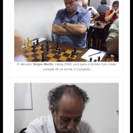
O alexano
Sérgio Murilo
, rating 2008, vem para o torneio com muita
vontade de se tornar o Campeão