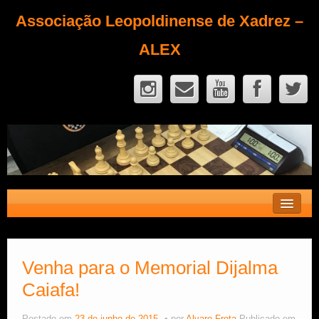
Associação Leopoldinense de Xadrez –
ALEX
Contato
Fique Sócio
Venha para o Memorial Dijalma
Caiafa!
Quem Somos?
Calendário