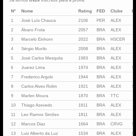
Nº
Nome
Rating
FED
Clube
I
1
José Luís Chauca
2106
PER
ALEX
2
Álvaro Frota
2057
BRA
ALEX
3
Marcelo Einhorn
2022
BRA
HSCER
4
Sérgio Murilo
2008
BRA
ALEX
5
José Carlos Mesquita
1983
BRA
ALEX
6
Juarez Lima
1974
BRA
ALEX
S
7
Frederico Argolo
1944
BRA
ALEX
8
Carlos Alves Rolim
1921
BRA
ALEX
S
9
Marlen Moura
1870
BRA
TTC
10
Thiago Azevedo
1811
BRA
ALEX
11
Leo Ramos Simões
1811
BRA
ALEX
12
Marcos Diaz
1664
BRA
CRVG
S
13
Luiz Alberto da Luz
1534
BRA
ALEX
S