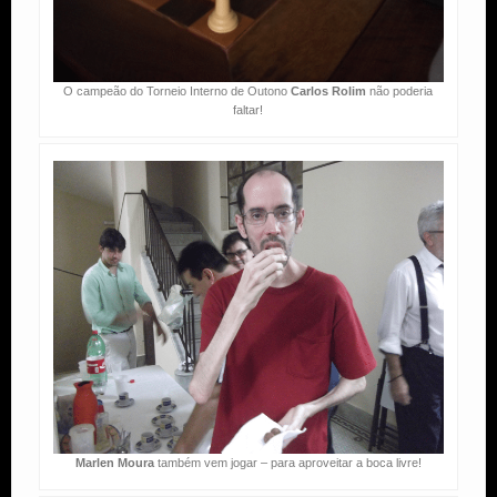
O campeão do Torneio Interno de Outono
Carlos Rolim
não poderia
faltar!
Marlen Moura
também vem jogar – para aproveitar a boca livre!