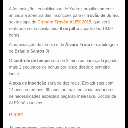
A Associação Leopoldinense de Xadrez orgulhosamente
Estude Xadrez
anuncia a abertura das inscrições para o
Trovão de Julho
,
sexta etapa do
Circuito Trovão ALEX 2015
, que será
realizado nesta quinta feira
9 de julho
a partir das 19:00
horas.
A organização do torneio é de
Álvaro Frota
e a arbitragem
de
Bráulio Santos Jr
.
O
controle de tempo
será de 3 minutos para cada jogador
mais 2 segundos de bônus por lance desde o primeiro
lance.
A
taxa de inscrição
será de dez reais. Enxadristas com
14 anos ou menos, 60 anos ou mais ou ainda portadores
de necessidades especiais pagarão meia taxa. Sócios da
ALEX são isentos.
Plantel
Já temos
treze
inscritos para a prova: