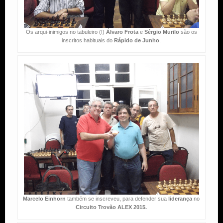
Os arqui-inimigos no tabuleiro (!)
Álvaro Frota
e
Sérgio Murilo
são os
inscritos habituais do
Rápido de Junho
.
Marcelo Einhorn
também se inscreveu, para defender sua
liderança
no
Circuito Trovão ALEX 2015.