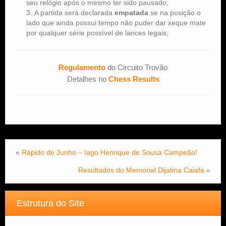
seu relógio após o mesmo ter sido pausado;
A partida será declarada
empatada
se na posição o
lado que ainda possui tempo não puder dar xeque mate
por qualquer série possível de lances legais;
Regulamento
do Circuito Trovão
Detalhes no
Chess Results
«
Rápido de Junho – Iago Henrique de Sousa Campeão!
Resultados do Memorial Dijalma Caiafa
»
Estrutura do Site