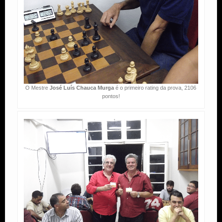
O Mestre
José Luís Chauca Murga
é o primeiro rating da prova, 2106
pontos!