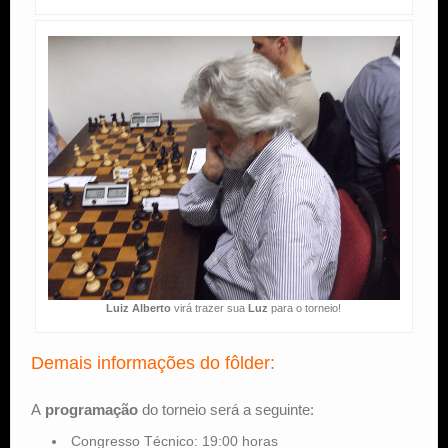
Luiz Alberto
virá trazer sua
Luz
para o torneio!
Demais informações do fôlder:
A
programação
do torneio será a seguinte:
Congresso Técnico: 19:00 horas