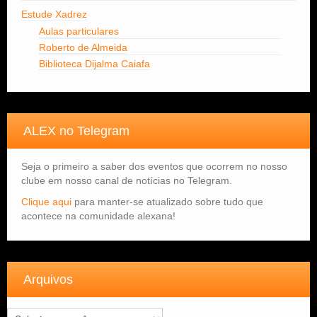
Estude Xadrez
Aulas particulares
Roberto de Almeida
Biblioteca Dijalma Caiafa
ALEX no Telegram
Seja o primeiro a saber dos eventos que ocorrem no nosso
clube em nosso canal de notícias no Telegram.
Clique aqui
para manter-se atualizado sobre tudo que
acontece na comunidade alexana!
Arquivos
Arquivos