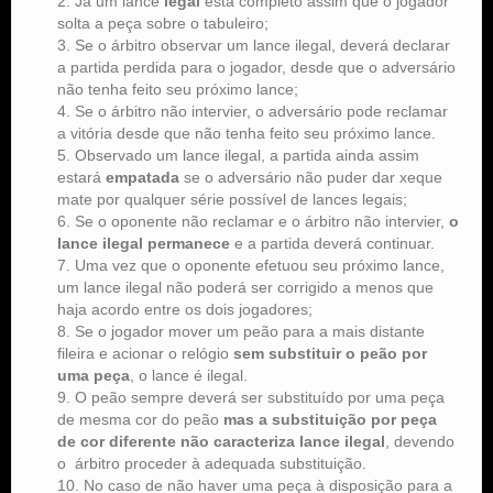
Já um lance
legal
está completo assim que o jogador
solta a peça sobre o tabuleiro;
Se o árbitro observar um lance ilegal, deverá declarar
a partida perdida para o jogador, desde que o adversário
não tenha feito seu próximo lance;
Se o árbitro não intervier, o adversário pode reclamar
a vitória desde que não tenha feito seu próximo lance.
Observado um lance ilegal, a partida ainda assim
estará
empatada
se o adversário não puder dar xeque
mate por qualquer série possível de lances legais;
Se o oponente não reclamar e o árbitro não intervier,
o
lance ilegal permanece
e a partida deverá continuar.
Uma vez que o oponente efetuou seu próximo lance,
um lance ilegal não poderá ser corrigido a menos que
haja acordo entre os dois jogadores;
Se o jogador mover um peão para a mais distante
fileira e acionar o relógio
sem substituir o peão por
uma peça
, o lance é ilegal.
O peão sempre deverá ser substituído por uma peça
de mesma cor do peão
mas a substituição por peça
de cor diferente não caracteriza lance ilegal
, devendo
o árbitro proceder à adequada substituição.
No caso de não haver uma peça à disposição para a