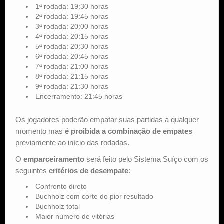
1ª rodada: 19:30 horas
2ª rodada: 19:45 horas
3ª rodada: 20:00 horas
4ª rodada: 20:15 horas
5ª rodada: 20:30 horas
6ª rodada: 20:45 horas
7ª rodada: 21:00 horas
8ª rodada: 21:15 horas
9ª rodada: 21:30 horas
Encerramento: 21:45 horas
Os jogadores poderão empatar suas partidas a qualquer
momento mas
é proibida a combinação de empates
previamente ao início das rodadas.
O
emparceiramento
será feito pelo Sistema Suíço com os
seguintes
critérios de desempate
:
Confronto direto
Buchholz com corte do pior resultado
Buchholz total
Maior número de vitórias