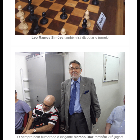
Leo Ramos Simões
também irá disputar o torneio
O sempre bem humorado e elegante
Marcos Diaz
também virá jogar!