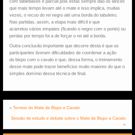
com tablebases é parcial pois estas sempre dão os lances
que mais tempo levam até o mate e isso implica, muitas
vezes, o recuo do rei negro até uma borda do tabuleiro.
Nas partidas, assim, a etapa mais difícil e que
acarretou vários empates (ficando o negro com o ponto) ou
perdas por tempo foi a de forçar o rei até a borda.
Outra conclusão importante que decorre desta é que os
participantes tiveram dificuldades de coordenar a ação
do bispo com o cavalo e que, dessa forma, o treinamento
desse mate pode trazer benefícios muito maiores do que o
simples domínio dessa técnica de final.
«
Torneio do Mate de Bispo e Cavalo
Sessão de estudo e debate sobre o Mate de Bispo e Cavalo
»