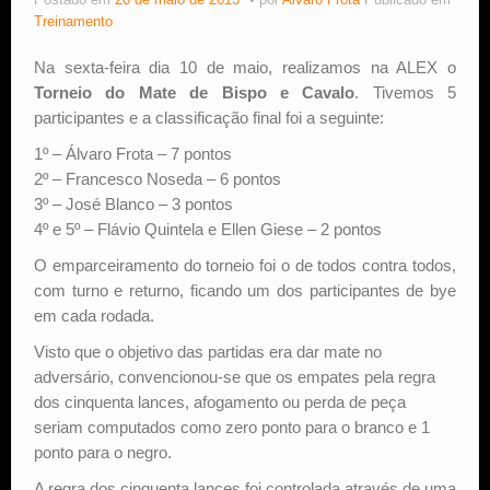
Postado em
20 de maio de 2013
por
Alvaro Frota
Publicado em
Treinamento
Estude Xadrez
Na sexta-feira dia 10 de maio, realizamos na ALEX o
Torneio do Mate de Bispo e Cavalo
. Tivemos 5
participantes e a classificação final foi a seguinte:
1º – Álvaro Frota – 7 pontos
2º – Francesco Noseda – 6 pontos
3º – José Blanco – 3 pontos
4º e 5º – Flávio Quintela e Ellen Giese – 2 pontos
O emparceiramento do torneio foi o de todos contra todos,
com turno e returno, ficando um dos participantes de bye
em cada rodada.
Visto que o objetivo das partidas era dar mate no
adversário, convencionou-se que os empates pela regra
dos cinquenta lances, afogamento ou perda de peça
seriam computados como zero ponto para o branco e 1
ponto para o negro.
A regra dos cinquenta lances foi controlada através de uma