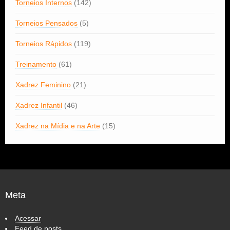
Torneios Internos
(142)
Torneios Pensados
(5)
Torneios Rápidos
(119)
Treinamento
(61)
Xadrez Feminino
(21)
Xadrez Infantil
(46)
Xadrez na Mídia e na Arte
(15)
Meta
Acessar
Feed de posts