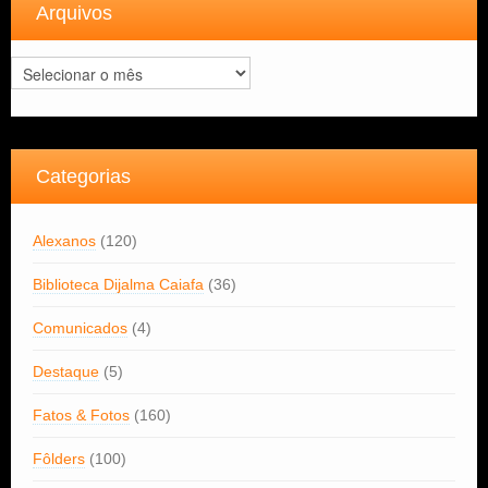
Arquivos
Arquivos
Categorias
Alexanos
(120)
Biblioteca Dijalma Caiafa
(36)
Comunicados
(4)
Destaque
(5)
Fatos & Fotos
(160)
Fôlders
(100)