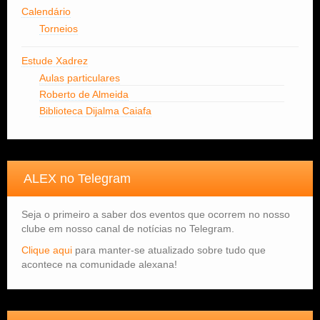
Calendário
Torneios
Estude Xadrez
Aulas particulares
Roberto de Almeida
Biblioteca Dijalma Caiafa
ALEX no Telegram
Seja o primeiro a saber dos eventos que ocorrem no nosso
clube em nosso canal de notícias no Telegram.
Clique aqui
para manter-se atualizado sobre tudo que
acontece na comunidade alexana!