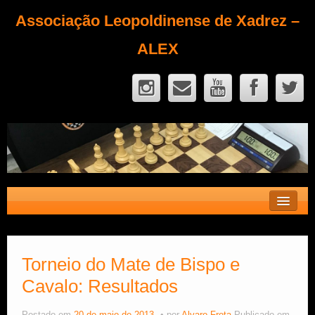
Associação Leopoldinense de Xadrez –
ALEX
Contato
Fique Sócio
Torneio do Mate de Bispo e
Cavalo: Resultados
Quem Somos?
Calendário