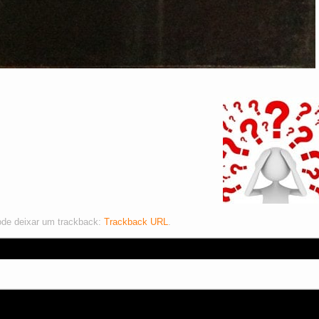
ode deixar um trackback:
Trackback URL
.