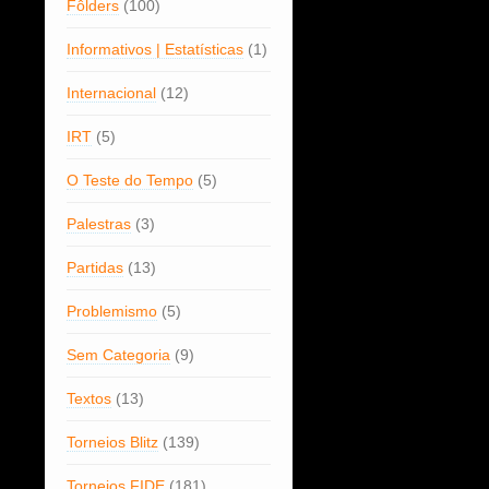
Fôlders
(100)
Informativos | Estatísticas
(1)
Internacional
(12)
IRT
(5)
O Teste do Tempo
(5)
Palestras
(3)
Partidas
(13)
Problemismo
(5)
Sem Categoria
(9)
Textos
(13)
Torneios Blitz
(139)
Torneios FIDE
(181)