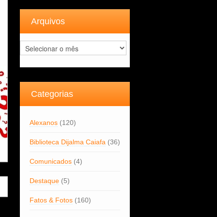
Arquivos
Arquivos
Categorias
Alexanos
(120)
Biblioteca Dijalma Caiafa
(36)
Comunicados
(4)
Destaque
(5)
Fatos & Fotos
(160)