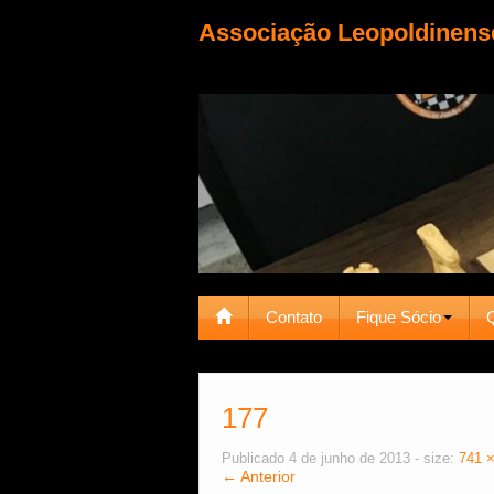
Associação Leopoldinens
Contato
Fique Sócio
177
Publicado
4 de junho de 2013
- size:
741 
← Anterior