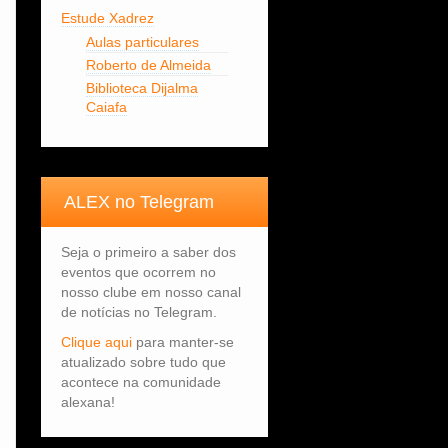
Estude Xadrez
Aulas particulares
Roberto de Almeida
Biblioteca Dijalma
Caiafa
ALEX no Telegram
Seja o primeiro a saber dos
eventos que ocorrem no
nosso clube em nosso canal
de notícias no Telegram.
Clique aqui
para manter-se
atualizado sobre tudo que
acontece na comunidade
alexana!