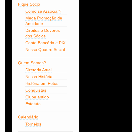
Fique Sócio
Como se Associar?
Mega Promoção de
Anuidade
Direitos e Deveres
dos Sócios
Conta Bancária e PIX
Nosso Quadro Social
Quem Somos?
Diretoria Atual
Nossa História
História em Fotos
Conquistas
Clube antigo
Estatuto
Calendário
Torneios