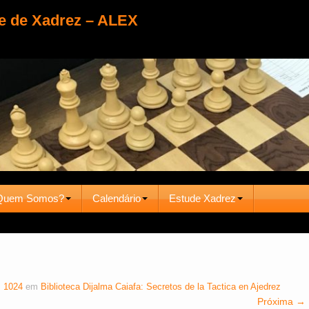
e de Xadrez – ALEX
Quem Somos?
Calendário
Estude Xadrez
× 1024
em
Biblioteca Dijalma Caiafa: Secretos de la Tactica en Ajedrez
Próxima →