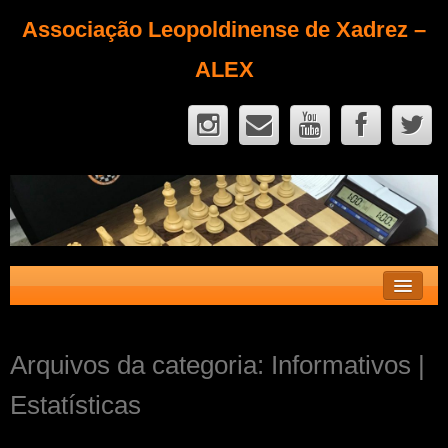
Associação Leopoldinense de Xadrez –
ALEX
Contato
Arquivos da categoria:
Informativos |
Fique Sócio
Estatísticas
Quem Somos?
Calendário