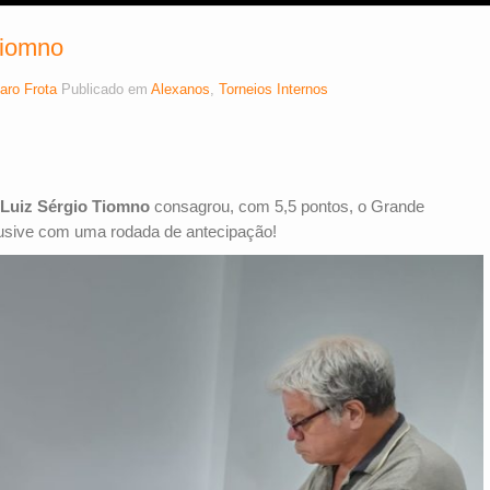
Tiomno
aro Frota
Publicado em
Alexanos
,
Torneios Internos
l Luiz Sérgio Tiomno
consagrou, com 5,5 pontos, o Grande
clusive com uma rodada de antecipação!