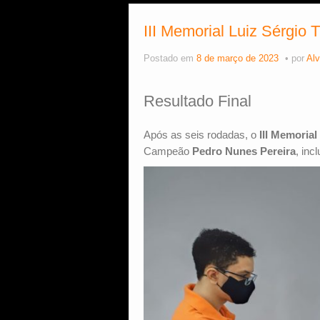
III Memorial Luiz Sérgio 
Postado em
8 de março de 2023
por
Alv
Resultado Final
Após as seis rodadas, o
III Memoria
Campeão
Pedro Nunes Pereira
, in