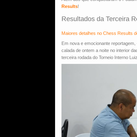
Results
!
Resultados da Terceira 
Maiores detalhes no Chess Results d
Em nova e emocionante reportagem, es
calada de ontem a noite no interior d
terceira rodada do Torneio Interno Lui