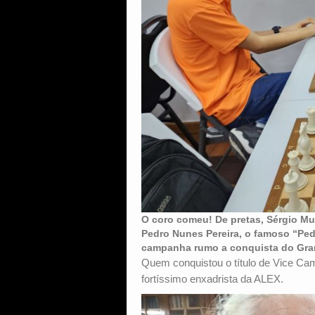
O coro comeu! De pretas, Sérgio Mu
Pedro Nunes Pereira, o famoso “Ped
campanha rumo a conquista do Gr
Quem conquistou o título de Vice Ca
fortíssimo enxadrista da ALEX.