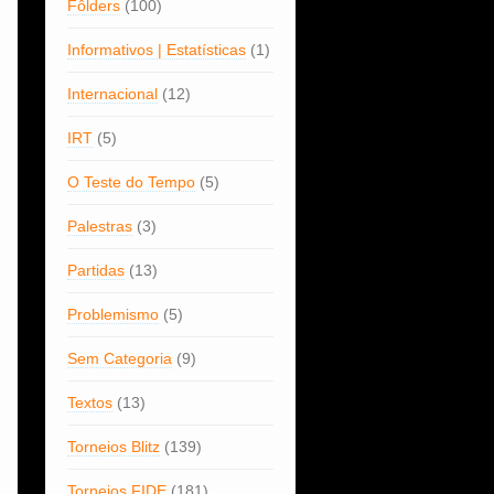
Fôlders
(100)
Informativos | Estatísticas
(1)
Internacional
(12)
IRT
(5)
O Teste do Tempo
(5)
Palestras
(3)
Partidas
(13)
Problemismo
(5)
Sem Categoria
(9)
Textos
(13)
Torneios Blitz
(139)
Torneios FIDE
(181)