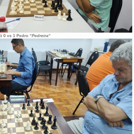
i 0 vs 1 Pedro “
Pedreira
“