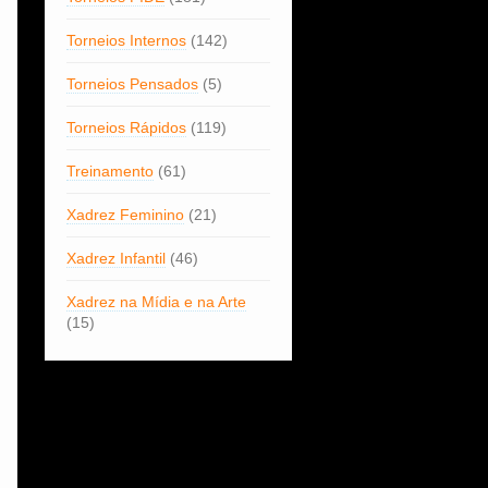
Torneios Internos
(142)
Torneios Pensados
(5)
Torneios Rápidos
(119)
Treinamento
(61)
Xadrez Feminino
(21)
Xadrez Infantil
(46)
Xadrez na Mídia e na Arte
(15)