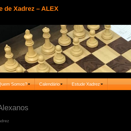
e de Xadrez – ALEX
Quem Somos?
Calendário
Estude Xadrez
Alexanos
adrez