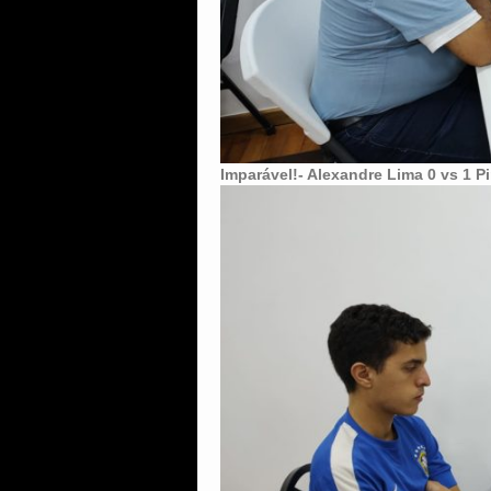
Imparável!- Alexandre Lima 0 vs 1 P