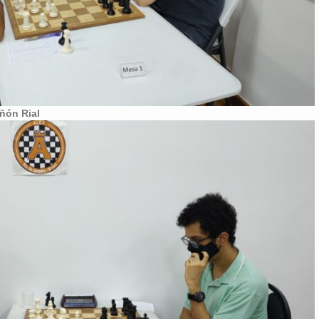
iñón Rial