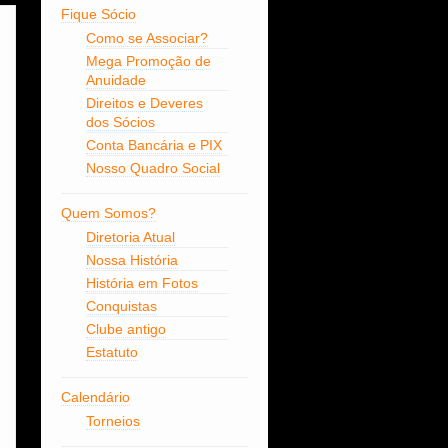
Fique Sócio
Como se Associar?
Mega Promoção de
Anuidade
Direitos e Deveres
dos Sócios
Conta Bancária e PIX
Nosso Quadro Social
Quem Somos?
Diretoria Atual
Nossa História
História em Fotos
Conquistas
Clube antigo
Estatuto
Calendário
Torneios