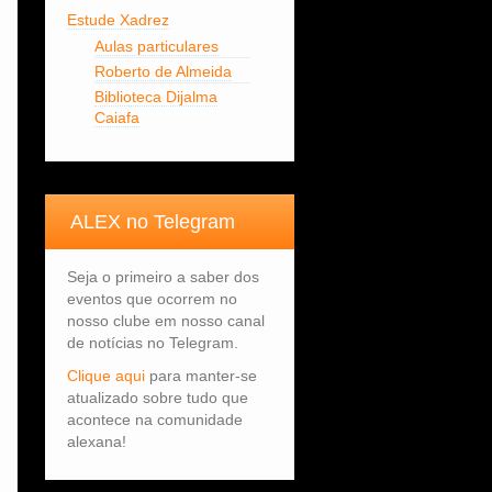
Estude Xadrez
Aulas particulares
Roberto de Almeida
Biblioteca Dijalma
Caiafa
ALEX no Telegram
Seja o primeiro a saber dos
eventos que ocorrem no
nosso clube em nosso canal
de notícias no Telegram.
Clique aqui
para manter-se
atualizado sobre tudo que
acontece na comunidade
alexana!