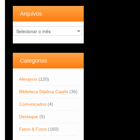
Arquivos
Arquivos
Categorias
Alexanos
(120)
Biblioteca Dijalma Caiafa
(36)
Comunicados
(4)
Destaque
(5)
Fatos & Fotos
(160)