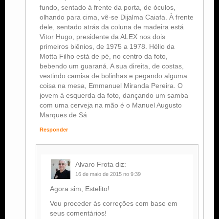
fundo, sentado à frente da porta, de óculos,
olhando para cima, vê-se Dijalma Caiafa. À frente
dele, sentado atrás da coluna de madeira está
Vitor Hugo, presidente da ALEX nos dois
primeiros biênios, de 1975 a 1978. Hélio da
Motta Filho está de pé, no centro da foto,
bebendo um guaraná. A sua direita, de costas,
vestindo camisa de bolinhas e pegando alguma
coisa na mesa, Emmanuel Miranda Pereira. O
jovem à esquerda da foto, dançando um samba
com uma cerveja na mão é o Manuel Augusto
Marques de Sá
Responder
Alvaro Frota
diz:
16 de maio de 2015 no 9:39
Agora sim, Estelito!
Vou proceder às correções com base em
seus comentários!