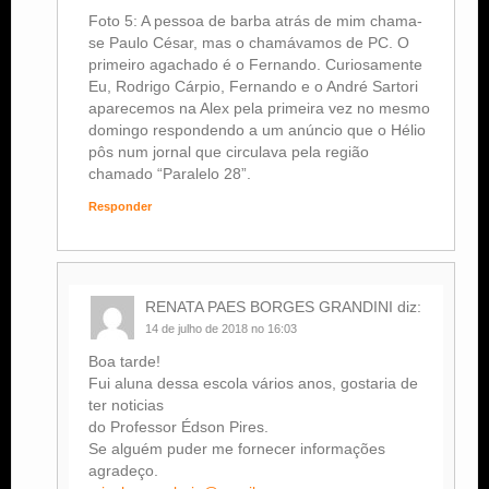
Foto 5: A pessoa de barba atrás de mim chama-
se Paulo César, mas o chamávamos de PC. O
primeiro agachado é o Fernando. Curiosamente
Eu, Rodrigo Cárpio, Fernando e o André Sartori
aparecemos na Alex pela primeira vez no mesmo
domingo respondendo a um anúncio que o Hélio
pôs num jornal que circulava pela região
chamado “Paralelo 28”.
Responder
RENATA PAES BORGES GRANDINI
diz:
14 de julho de 2018 no 16:03
Boa tarde!
Fui aluna dessa escola vários anos, gostaria de
ter noticias
do Professor Édson Pires.
Se alguém puder me fornecer informações
agradeço.