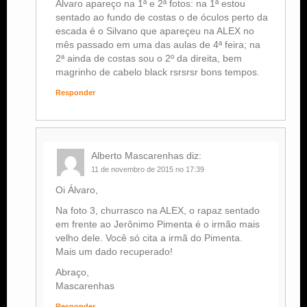
Alvaro apareço na 1ª e 2ª fotos: na 1ª estou
sentado ao fundo de costas o de óculos perto da
escada é o Silvano que apareçeu na ALEX no
mês passado em uma das aulas de 4ª feira; na
2ª ainda de costas sou o 2º da direita, bem
magrinho de cabelo black rsrsrsr bons tempos.
Responder
Alberto Mascarenhas
diz:
11 de novembro de 2015 no 17:39
Oi Álvaro,
Na foto 3, churrasco na ALEX, o rapaz sentado
em frente ao Jerônimo Pimenta é o irmão mais
velho dele. Você só cita a irmã do Pimenta.
Mais um dado recuperado!
Abraço,
Mascarenhas
Responder