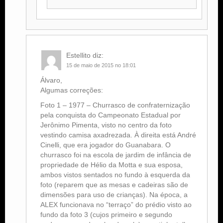
Estellito
diz:
15 de maio de 2015 no 18:01
​Álvaro,
Algumas correções:
Foto 1 – 1977 – Churrasco de confraternização
pela conquista do Campeonato Estadual por
Jerônimo Pimenta, visto no centro da foto
vestindo camisa axadrezada. À direita está André
Cinelli, que era jogador do Guanabara. O
churrasco foi na escola de jardim de infância de
propriedade de Hélio da Motta e sua esposa,
ambos vistos sentados no fundo à esquerda da
foto (reparem que as mesas e cadeiras são de
dimensões para uso de crianças). Na época, a
ALEX funcionava no “terraço” do prédio visto ao
fundo da foto 3 (cujos primeiro e segundo