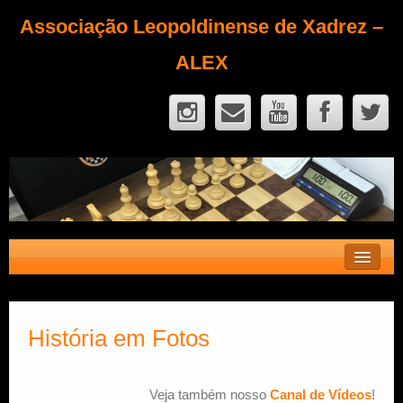
Associação Leopoldinense de Xadrez –
ALEX
Contato
Fique Sócio
História em Fotos
Quem Somos?
Veja também nosso
Canal de Vídeos
!
Calendário