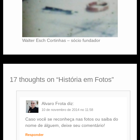
Walter Esch Cortinhas – sócio fundador
17 thoughts on “
História em Fotos
”
Alvaro Frota
diz:
10 de novembro de 2014 no 11:58
Caso você se reconheça nas fotos ou saiba do
nome de álguem, deixe seu comentário!
Responder