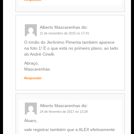
Alberto Mascarenhas
diz:
11 de novembro de 2015 no 17:41
O irmão do Jerônimo Pimenta também aparece
na foto 1! É o que está no primeiro plano, ao lado
do André Cinelli.
Abraço,
Mascarenhas
Responder
Alberto Mascarenhas
diz:
24 de fevereiro de 2017 no 13:28
Álvaro,
vale registrar também que a ALEX efetivamente