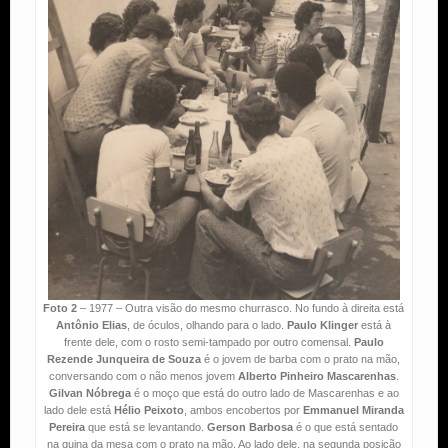
Foto 2
– 1977 – Outra visão do mesmo churrasco. No fundo à direita está
Antônio Elias
, de óculos, olhando para o lado.
Paulo Klinger
está à
frente dele, com o rosto semi-tampado por outro comensal.
Paulo
Rezende Junqueira de Souza
é o jovem de barba com o prato na mão,
conversando com o não menos jovem
Alberto Pinheiro Mascarenhas
.
Gilvan Nóbrega
é o moço que está do outro lado de Mascarenhas e ao
lado dele está
Hélio Peixoto
, ambos encobertos por
Emmanuel Miranda
Pereira
que está se levantando.
Gerson Barbosa
é o que está sentado
na quina da mesa com o prato na mão. Ao lado dele, na segunda posição