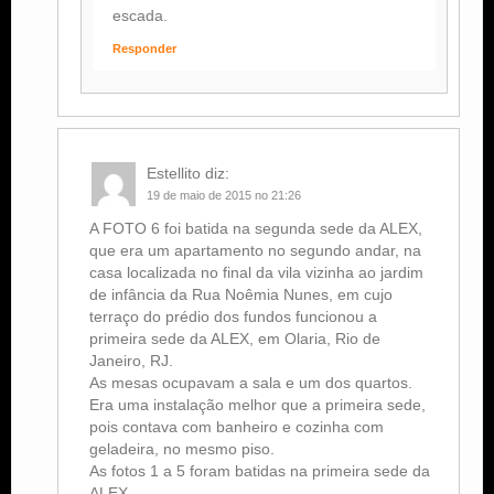
escada.
Responder
Estellito
diz:
19 de maio de 2015 no 21:26
A FOTO 6 foi batida na segunda sede da ALEX,
que era um apartamento no segundo andar, na
casa localizada no final da vila vizinha ao jardim
de infância da Rua Noêmia Nunes, em cujo
terraço do prédio dos fundos funcionou a
primeira sede da ALEX, em Olaria, Rio de
Janeiro, RJ.
As mesas ocupavam a sala e um dos quartos.
Era uma instalação melhor que a primeira sede,
pois contava com banheiro e cozinha com
geladeira, no mesmo piso.
As fotos 1 a 5 foram batidas na primeira sede da
ALEX.