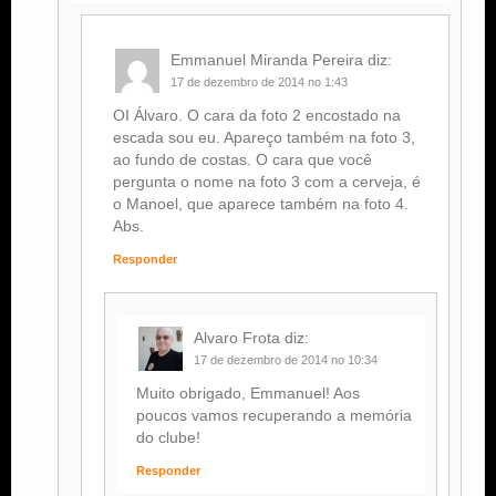
Emmanuel Miranda Pereira
diz:
17 de dezembro de 2014 no 1:43
OI Álvaro. O cara da foto 2 encostado na
escada sou eu. Apareço também na foto 3,
ao fundo de costas. O cara que você
pergunta o nome na foto 3 com a cerveja, é
o Manoel, que aparece também na foto 4.
Abs.
Responder
Alvaro Frota
diz:
17 de dezembro de 2014 no 10:34
Muito obrigado, Emmanuel! Aos
poucos vamos recuperando a memória
do clube!
Responder