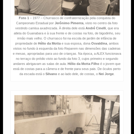
Foto 1
– 1977 – Churrasco de confraternização pela conquista do
Campeonato Estadual por
Jerônimo Pimenta
, visto no centro da foto
vestindo camisa axadrezada. À direita dele está
André Cinelli
, que era
atleta do Guanabara e à sua frente e de costas na foto, de bigodinho, seu
irmão mais velho. O churrasco foi na escola de jardim de infância de
propriedade de
Hélio da Motta
e sua esposa, dona
Osvaldina
, ambos
vistos no fundo à esquerda da foto Reparem nas dimensões das cadeiras
e mesas, apropriadas para uso de crianças. Na época, a ALEX funcionava
no terraço do prédio visto ao fundo da foto 3, cujos primeiro e segundo
andares abrigavam as salas de aula.
Hélio da Motta Filho
é o jovem que
está de costas para a câmera e de frente para seus pais. De óculos perto
da escada está o
Silvano
e ao lado dele, de costas, o
Nei Jorge
.