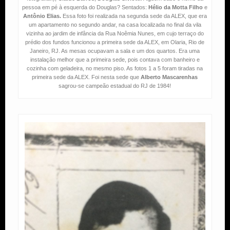
pessoa em pé à esquerda do Douglas? Sentados:
Hélio da Motta Filho
e
Antônio Elias.
Essa foto foi realizada na segunda sede da ALEX, que era
um apartamento no segundo andar, na casa localizada no final da vila
vizinha ao jardim de infância da Rua Noêmia Nunes, em cujo terraço do
prédio dos fundos funcionou a primeira sede da ALEX, em Olaria, Rio de
Janeiro, RJ. As mesas ocupavam a sala e um dos quartos. Era uma
instalação melhor que a primeira sede, pois contava com banheiro e
cozinha com geladeira, no mesmo piso. As fotos 1 a 5 foram tiradas na
primeira sede da ALEX. Foi nesta sede que
Alberto Mascarenhas
sagrou-se campeão estadual do RJ de 1984!