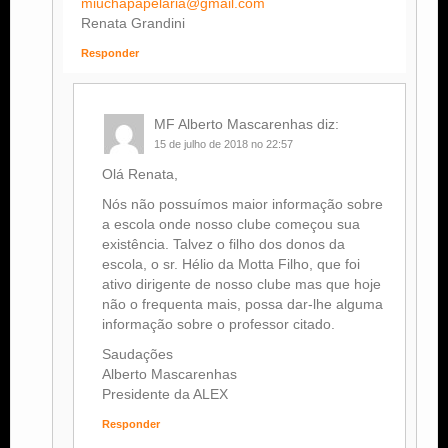
miuchapapelaria@gmail.com
Renata Grandini
Responder
MF Alberto Mascarenhas
diz:
15 de julho de 2018 no 22:57
Olá Renata,
Nós não possuímos maior informação sobre
a escola onde nosso clube começou sua
existência. Talvez o filho dos donos da
escola, o sr. Hélio da Motta Filho, que foi
ativo dirigente de nosso clube mas que hoje
não o frequenta mais, possa dar-lhe alguma
informação sobre o professor citado.
Saudações
Alberto Mascarenhas
Presidente da ALEX
Responder