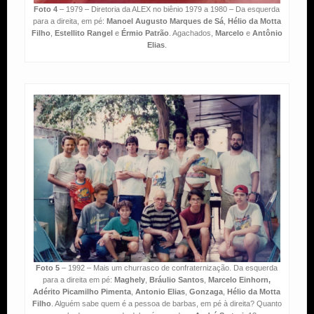
Foto 4
– 1979 – Diretoria da ALEX no biênio 1979 a 1980 – Da esquerda
para a direita, em pé:
Manoel Augusto Marques de Sá
,
Hélio da Motta
Filho
,
Estellito Rangel
e
Érmio Patrão
. Agachados,
Marcelo
e
Antônio
Elias
.
Foto 5
– 1992 – Mais um churrasco de confraternização. Da esquerda
para a direita em pé:
Maghely
,
Bráulio Santos
,
Marcelo Einhorn,
Adérito Picamilho Pimenta
,
Antonio Elias
,
Gonzaga
,
Hélio da Motta
Filho
. Alguém sabe quem é a pessoa de barbas, em pé à direita? Quanto