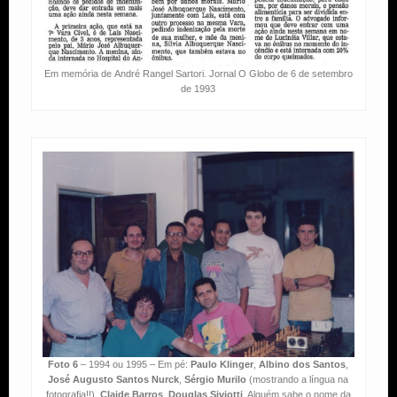
Em memória de André Rangel Sartori. Jornal O Globo de 6 de setembro
de 1993
Foto 6
– 1994 ou 1995 – Em pé:
Paulo Klinger
,
Albino dos Santos
,
José Augusto Santos Nurck
,
Sérgio Murilo
(mostrando a língua na
fotografia!!),
Claide Barros
,
Douglas Siviotti
. Alguém sabe o nome da