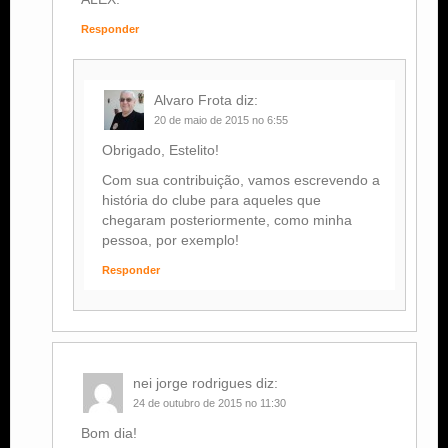
Responder
Alvaro Frota
diz:
20 de maio de 2015 no 6:55
Obrigado, Estelito!
Com sua contribuição, vamos escrevendo a
história do clube para aqueles que
chegaram posteriormente, como minha
pessoa, por exemplo!
Responder
nei jorge rodrigues
diz:
24 de outubro de 2015 no 11:30
Bom dia!