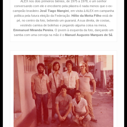
ALEX nos dois primeiros biênios, de 1975 a 1978, e um senhor
conversando com ele e encoberto pela pilastra é nada menos que o ex-
campeão brasileiro
José Tiago Mangini
, em visita à ALEX em campanha
política pela futura eleição da Federação.
Hélio da Motta Filho
está de
pé, no centro da foto, bebendo um guaraná. A sua direita, de costas,
vestindo camisa de bolinhas e pegando alguma coisa na mesa,
Emmanuel Miranda Pereira
. O jovem à esquerda da foto, dançando um
samba com uma cerveja na mão é o
Manuel Augusto Marques de Sá
.