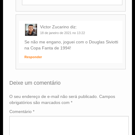
Victor Zucarino
diz:
18 de janeiro de 2021 no 13:22
Se não me engano, joguei com o Douglas Siviotti
na Copa Fanta de 1994!
Responder
Deixe um comentário
O seu endereço de e-mail não será publicado.
Campos
obrigatórios são marcados com
*
Comentário
*