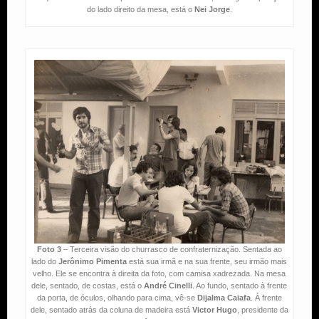
do lado direito da mesa, está o
Nei Jorge
.
Foto 3
– Terceira visão do churrasco de confraternização. Sentada ao
lado do
Jerônimo Pimenta
está sua irmã e na sua frente, seu irmão mais
velho. Ele se encontra à direita da foto, com camisa xadrezada. Na mesa
dele, sentado, de costas, está o
André Cinelli
. Ao fundo, sentado à frente
da porta, de óculos, olhando para cima, vê-se
Dijalma Caiafa
. À frente
dele, sentado atrás da coluna de madeira está
Victor Hugo
, presidente da