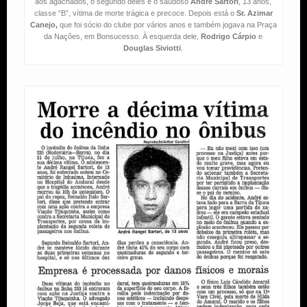
aos agachados, o segundo deles é o saudoso
André Sartori
, 13 anos,
classe “B”, vítima de morte trágica e precoce. Depois está o
Sr. Azimar
Canejo,
que foi sócio do clube por vários anos e também jogava na Praça
da Nações, em Bonsucesso. À esquerda dele,
Rodrigo Cárpio
e
Douglas Siviotti
.