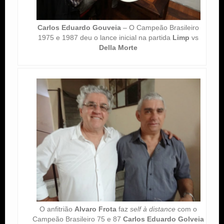
Carlos Eduardo Gouveia
– O Campeão Brasileiro
1975 e 1987 deu o lance inicial na partida
Limp
vs
Della Morte
O anfitrião
Alvaro Frota
faz
self à distance
com o
Campeão Brasileiro 75 e 87
Carlos Eduardo Golveia