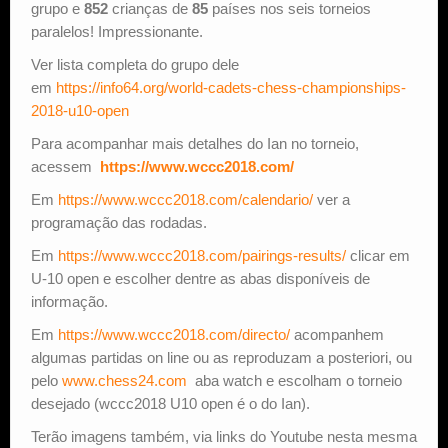
grupo e
852
crianças de
85
países nos seis torneios
paralelos! Impressionante.
Ver lista completa do grupo dele
em
https://info64.org/world-cadets-chess-championships-
2018-u10-open
Para acompanhar mais detalhes do Ian no torneio,
acessem
https://www.wccc2018.com/
Em
https://www.wccc2018.com/calendario/
ver a
programação das rodadas.
Em
https://www.wccc2018.com/pairings-results/
clicar em
U-10 open e escolher dentre as abas disponíveis de
informação.
Em
https://www.wccc2018.com/directo/
acompanhem
algumas partidas on line ou as reproduzam a posteriori, ou
pelo
www.chess24.com
aba watch e escolham o torneio
desejado (wccc2018 U10 open é o do Ian).
Terão imagens também, via links do Youtube nesta mesma