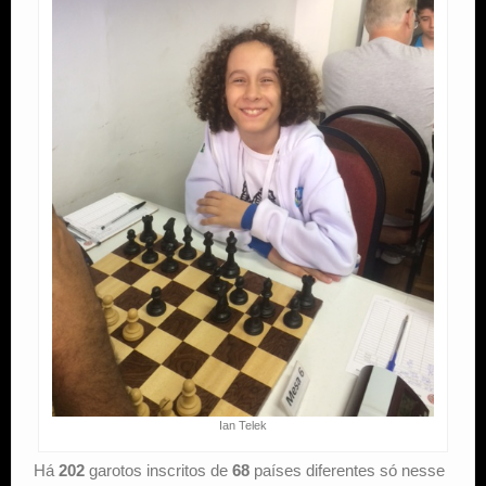
Ian Telek
Há
202
garotos inscritos de
68
países diferentes só nesse