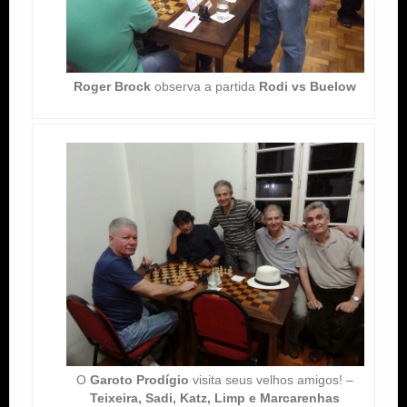
Roger Brock
observa a partida
Rodi vs Buelow
O
Garoto Prodígio
visita seus velhos amigos! –
Teixeira, Sadi, Katz, Limp e Marcarenhas