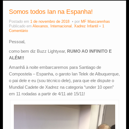
Somos todos Ian na Espanha!
Estude Xadrez
Postado em
1 de novembro de 2018
por
MF Mascarenhas
Publicado em
Alexanos
,
Internacional
,
Xadrez Infantil
1
Comentário
Pessoal,
como bem diz Buzz Lightyear,
RUMO AO INFINITO E
ALÉM!!
Amanhã à noite embarcaremos para Santiago de
Compostela – Espanha, o garoto Ian Telek de Albuquerque,
o pai dele e eu (sou técnico dele), para que ele dispute o
Mundial Cadete de Xadrez na categoria “under 10 open”
em 11 rodadas a partir de 4/11 até 15/11!