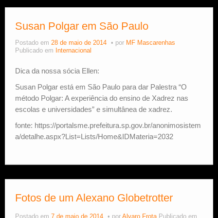
Susan Polgar em São Paulo
Postado em
28 de maio de 2014
por
MF Mascarenhas
Publicado em
Internacional
Dica da nossa sócia Ellen:
Susan Polgar está em São Paulo para dar Palestra “O
método Polgar: A experiência do ensino de Xadrez nas
escolas e universidades” e simultânea de xadrez.
fonte: https://portalsme.prefeitura.sp.gov.br/anonimosistem
a/detalhe.aspx?List=Lists/Home&IDMateria=2032
Fotos de um Alexano Globetrotter
Postado em
7 de maio de 2014
por
Alvaro Frota
Publicado em