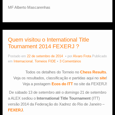
MF Alberto Mascarenhas
Quem visitou o International Title
Tournament 2014 FEXERJ ?
Postado em
22 de setembro de 2014
por
Alvaro Frota
Publicado
em
Internacional
,
Torneios FIDE
3 Comentários
Todos os detalhes do Torneio no
Chess Results
.
Veja os resultados, classificação e partidas aqui no
site
!
Veja a postagem
Ecos do ITT
no site da FEXERJ!
De sábado 13 de setembro até o domingo 21 de setembro
a ALEX sediou o
International Title Tournament
(ITT)
versão 2014 da Federação do Xadrez do Rio de Janeiro –
FEXERJ
.