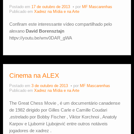
Postado em
17 de outubro de 2013
por
MF Mascarenhas
Publicado em
Xadrez na Mídia e na Arte
Confiram este interessante vídeo compartilhado pelo
alexano
David Borensztajn
httpv://youtu.be/wnv0DAR_gWA
Cinema na ALEX
Postado em
3 de outubro de 2013
por
MF Mascarenhas
Publicado em
Xadrez na Mídia e na Arte
The Great Chess Movie , é um documentário canadense
de 1982 dirigido por Gilles Carle e Camille Coudari
,estrelado por Bobby Fischer , Viktor Korchnoi , Anatoly
Karpov e Ljubomir Ljubojević entre outros notáveis ​​
jogadores de xadrez .