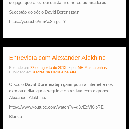
de jogo, que o fez conquistar inúmeros admiradores.
Sugestão do sócio David Borensztajn.
https://youtu.be/m5Ac8n-gc_Y
Entrevista com Alexander Alekhine
Postado em
22 de agosto de 2013
por
MF Mascarenhas
Publicado em
Xadrez na Mídia e na Arte
O sócio
David Borensztajn
garimpou na internet e nos
exortou a divulgar a seguinte entrevista com o grande
Alexander Alekhine.
httpv://www.youtube.com/watch?v=q3vEgVK-bRE
Blanco