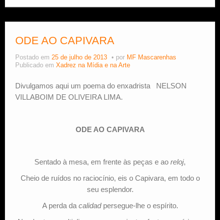
ODE AO CAPIVARA
Postado em
25 de julho de 2013
por
MF Mascarenhas
Publicado em
Xadrez na Mídia e na Arte
Divulgamos aqui um poema do enxadrista NELSON
VILLABOIM DE OLIVEIRA LIMA.
ODE AO CAPIVARA
Sentado à mesa, em frente às peças e ao
reloj
,
Cheio de ruídos no raciocínio, eis o Capivara, em todo o
seu esplendor.
A perda da
calidad
persegue-lhe o espírito.