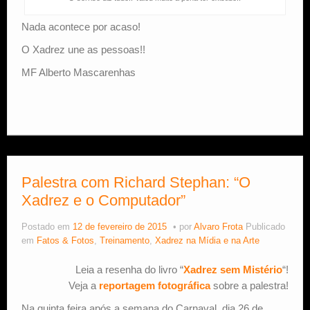
Nada acontece por acaso!
O Xadrez une as pessoas!!
MF Alberto Mascarenhas
Palestra com Richard Stephan: “O
Xadrez e o Computador”
Postado em
12 de fevereiro de 2015
por
Alvaro Frota
Publicado
em
Fatos & Fotos
,
Treinamento
,
Xadrez na Mídia e na Arte
Leia a resenha do livro “
Xadrez sem Mistério
“!
Veja a
reportagem fotográfica
sobre a palestra!
Na quinta feira após a semana do Carnaval, dia 26 de