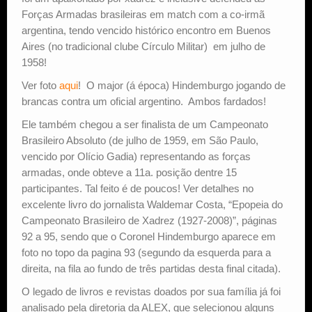
Forças Armadas brasileiras em match com a co-irmã
argentina, tendo vencido histórico encontro em Buenos
Aires (no tradicional clube Círculo Militar) em julho de
1958!
Ver foto
aqui
! O major (á época) Hindemburgo jogando de
brancas contra um oficial argentino. Ambos fardados!
Ele também chegou a ser finalista de um Campeonato
Brasileiro Absoluto (de julho de 1959, em São Paulo,
vencido por Olício Gadia) representando as forças
armadas, onde obteve a 11a. posição dentre 15
participantes. Tal feito é de poucos! Ver detalhes no
excelente livro do jornalista Waldemar Costa, “Epopeia do
Campeonato Brasileiro de Xadrez (1927-2008)”, páginas
92 a 95, sendo que o Coronel Hindemburgo aparece em
foto no topo da pagina 93 (segundo da esquerda para a
direita, na fila ao fundo de três partidas desta final citada).
O legado de livros e revistas doados por sua família já foi
analisado pela diretoria da ALEX, que selecionou alguns