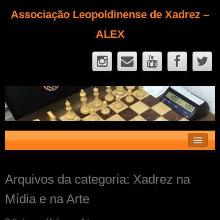
Associação Leopoldinense de Xadrez –
ALEX
Contato
Arquivos da categoria:
Xadrez na
Fique Sócio
Mídia e na Arte
Quem Somos?
Calendário