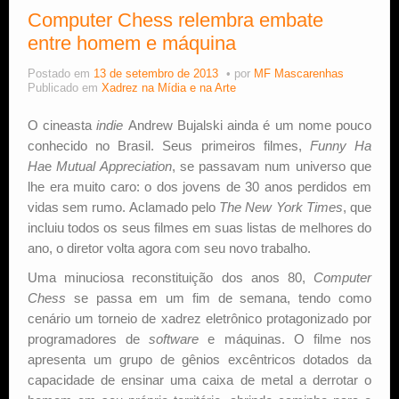
Computer Chess relembra embate
entre homem e máquina
Postado em
13 de setembro de 2013
por
MF Mascarenhas
Publicado em
Xadrez na Mídia e na Arte
O cineasta
indie
Andrew Bujalski ainda é um nome pouco
conhecido no Brasil. Seus primeiros filmes,
Funny Ha
Ha
e
Mutual Appreciation
, se passavam num universo que
lhe era muito caro: o dos jovens de 30 anos perdidos em
vidas sem rumo. Aclamado pelo
The New York Times
, que
incluiu todos os seus filmes em suas listas de melhores do
ano, o diretor volta agora com seu novo trabalho.
Uma minuciosa reconstituição dos anos 80,
Computer
Chess
se passa em um fim de semana, tendo como
cenário um torneio de xadrez eletrônico protagonizado por
programadores de
software
e máquinas. O filme nos
apresenta um grupo de gênios excêntricos dotados da
capacidade de ensinar uma caixa de metal a derrotar o