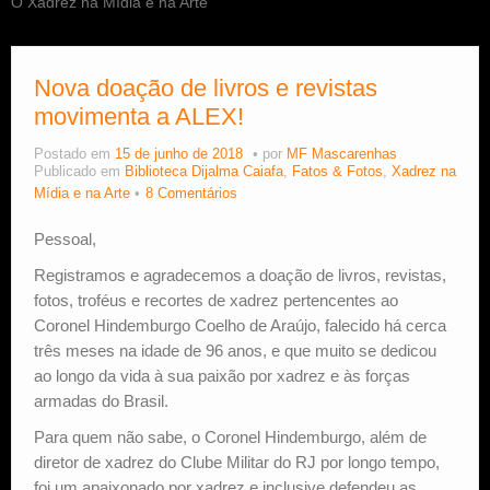
O Xadrez na Mídia e na Arte
Estude Xadrez
Nova doação de livros e revistas
movimenta a ALEX!
Postado em
15 de junho de 2018
por
MF Mascarenhas
Publicado em
Biblioteca Dijalma Caiafa
,
Fatos & Fotos
,
Xadrez na
Mídia e na Arte
8 Comentários
Pessoal,
Registramos e agradecemos a doação de livros, revistas,
fotos, troféus e recortes de xadrez pertencentes ao
Coronel Hindemburgo Coelho de Araújo, falecido há cerca
três meses na idade de 96 anos, e que muito se dedicou
ao longo da vida à sua paixão por xadrez e às forças
armadas do Brasil.
Para quem não sabe, o Coronel Hindemburgo, além de
diretor de xadrez do Clube Militar do RJ por longo tempo,
foi um apaixonado por xadrez e inclusive defendeu as