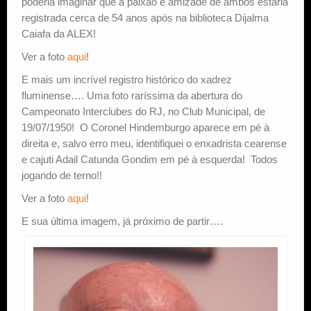
poderia imaginar que a paixão e amizade de ambos estaria
registrada cerca de 54 anos após na biblioteca Dijalma
Caiafa da ALEX!
Ver a foto
aqui
!
E mais um incrível registro histórico do xadrez
fluminense…. Uma foto raríssima da abertura do
Campeonato Interclubes do RJ, no Club Municipal, de
19/07/1950! O Coronel Hindemburgo aparece em pé à
direita e, salvo erro meu, identifiquei o enxadrista cearense
e cajuti Adail Catunda Gondim em pé à esquerda! Todos
jogando de terno!!
Ver a foto
aqui
!
E sua última imagem, já próximo de partir….