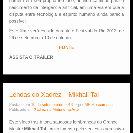
homem em seu próprio território, abrindo caminho para o
nascimento da inteligência artificial, em uma era em que a
disputa entre tecnologia e espírito humano ainda parecia
possível.
Este filme será exibido durante o Festival do Rio 2013, de
26 de setembro à 10 de outubro.
FONTE
ASSISTA O TRAILER
Lendas do Xadrez – Mikhail Tal
Postado em
10 de setembro de 2013
por
MF Mascarenhas
Publicado em
Xadrez na Mídia e na Arte
Este vídeo traz à tona saudosas lembranças do Grande
Mestre
Mikhail Tal
, muito famoso pelo seu estilo agressivo