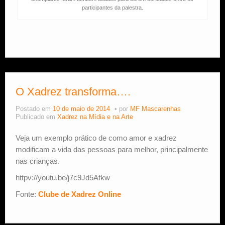
participantes da palestra.
O Xadrez transforma….
Postado em
10 de maio de 2014
por
MF Mascarenhas
Publicado em
Xadrez na Mídia e na Arte
Veja um exemplo prático de como amor e xadrez
modificam a vida das pessoas para melhor, principalmente
nas crianças.
httpv://youtu.be/j7c9Jd5Afkw
Fonte:
Clube de Xadrez Online