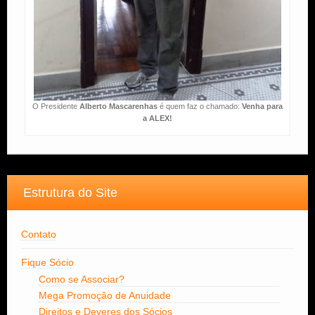
O Presidente
Alberto Mascarenhas
é quem faz o chamado:
Venha para
a ALEX!
Estrutura do Site
Contato
Fique Sócio
Como se Associar?
Mega Promoção de Anuidade
Direitos e Deveres dos Sócios