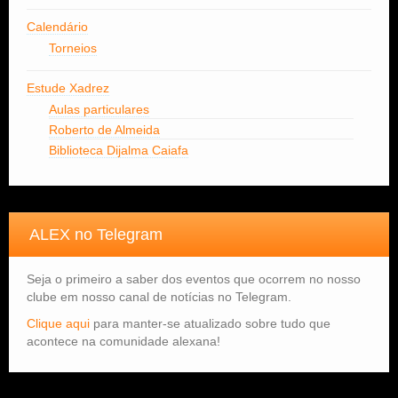
Calendário
Torneios
Estude Xadrez
Aulas particulares
Roberto de Almeida
Biblioteca Dijalma Caiafa
ALEX no Telegram
Seja o primeiro a saber dos eventos que ocorrem no nosso
clube em nosso canal de notícias no Telegram.
Clique aqui
para manter-se atualizado sobre tudo que
acontece na comunidade alexana!