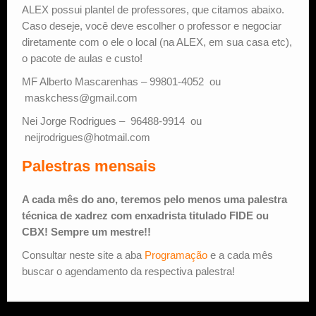
ALEX possui plantel de professores, que citamos abaixo.
Caso deseje, você deve escolher o professor e negociar
Estude Xadrez
diretamente com o ele o local (na ALEX, em sua casa etc),
o pacote de aulas e custo!
MF Alberto Mascarenhas – 99801-4052 ou
maskchess@gmail.com
Nei Jorge Rodrigues – 96488-9914 ou
neijrodrigues@hotmail.com
Palestras mensais
A cada mês do ano, teremos pelo menos uma palestra
técnica de xadrez com enxadrista titulado FIDE ou
CBX! Sempre um mestre!!
Consultar neste site a aba
Programação
e a cada mês
buscar o agendamento da respectiva palestra!