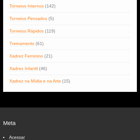
Torneios Internos
(142)
Torneios Pensados
(5)
Torneios Rápidos
(119)
Treinamento
(61)
Xadrez Feminino
(21)
Xadrez Infantil
(46)
Xadrez na Mídia e na Arte
(15)
Meta
Acessar