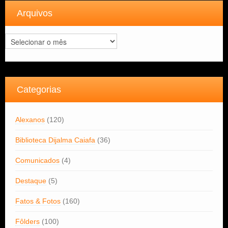
Arquivos
Arquivos
Categorias
Alexanos
(120)
Biblioteca Dijalma Caiafa
(36)
Comunicados
(4)
Destaque
(5)
Fatos & Fotos
(160)
Fôlders
(100)