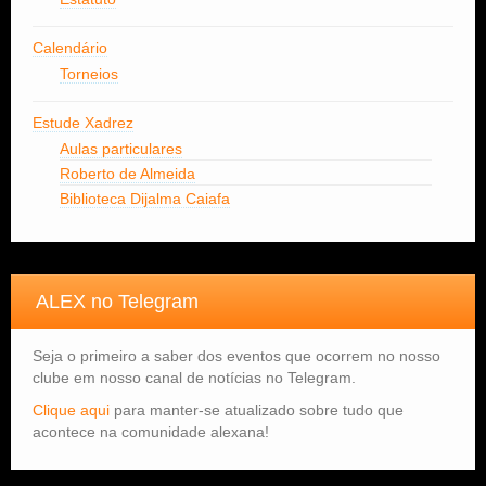
Calendário
Torneios
Estude Xadrez
Aulas particulares
Roberto de Almeida
Biblioteca Dijalma Caiafa
ALEX no Telegram
Seja o primeiro a saber dos eventos que ocorrem no nosso
clube em nosso canal de notícias no Telegram.
Clique aqui
para manter-se atualizado sobre tudo que
acontece na comunidade alexana!