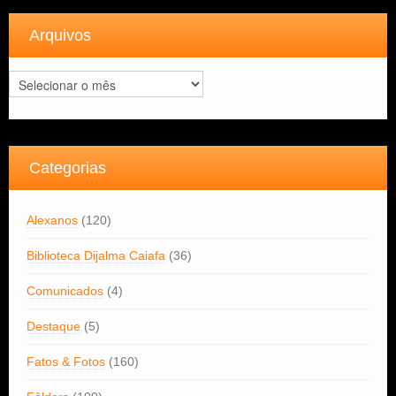
Arquivos
Arquivos
Categorias
Alexanos
(120)
Biblioteca Dijalma Caiafa
(36)
Comunicados
(4)
Destaque
(5)
Fatos & Fotos
(160)