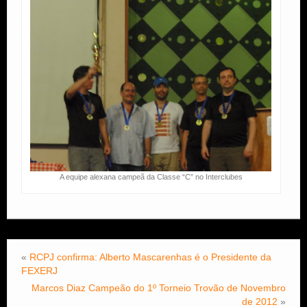
A equipe alexana campeã da Classe “C” no Interclubes
«
RCPJ confirma: Alberto Mascarenhas é o Presidente da
FEXERJ
Marcos Diaz Campeão do 1º Torneio Trovão de Novembro
de 2012
»