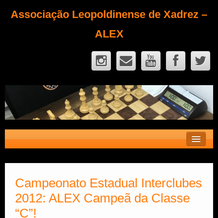
Associação Leopoldinense de Xadrez –
ALEX
Contato
Fique Sócio
Campeonato Estadual Interclubes
2012: ALEX Campeã da Classe
Quem Somos?
“C”!
Calendário