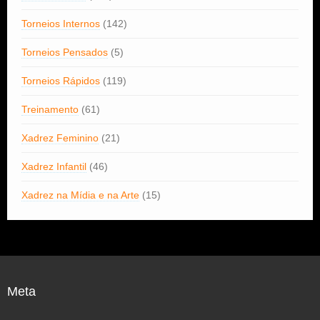
Torneios Internos
(142)
Torneios Pensados
(5)
Torneios Rápidos
(119)
Treinamento
(61)
Xadrez Feminino
(21)
Xadrez Infantil
(46)
Xadrez na Mídia e na Arte
(15)
Meta