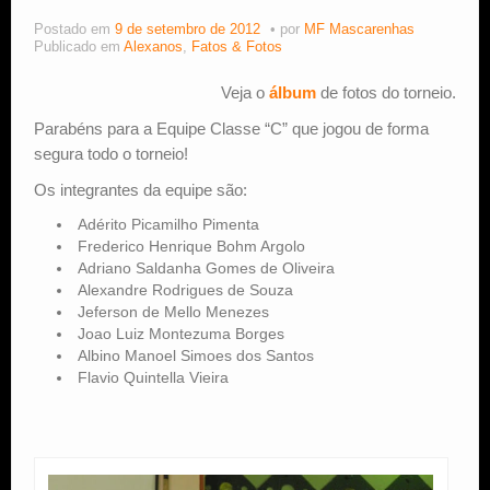
Postado em
9 de setembro de 2012
por
MF Mascarenhas
Estude Xadrez
Publicado em
Alexanos
,
Fatos & Fotos
Veja o
álbum
de fotos do torneio.
Parabéns para a Equipe Classe “C” que jogou de forma
segura todo o torneio!
Os integrantes da equipe são:
Adérito Picamilho Pimenta
Frederico Henrique Bohm Argolo
Adriano Saldanha Gomes de Oliveira
Alexandre Rodrigues de Souza
Jeferson de Mello Menezes
Joao Luiz Montezuma Borges
Albino Manoel Simoes dos Santos
Flavio Quintella Vieira