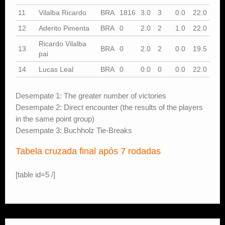
11
Vilalba Ricardo
BRA
1816
3.0
3
0.0
22.0
12
Aderito Pimenta
BRA
0
2.0
2
1.0
22.0
Ricardo Vilalba
13
BRA
0
2.0
2
0.0
19.5
pai
14
Lucas Leal
BRA
0
0.0
0
0.0
22.0
Desempate 1: The greater number of victories
Desempate 2: Direct encounter (the results of the players
in the same point group)
Desempate 3: Buchholz Tie-Breaks
Tabela cruzada final após 7 rodadas
[table id=5 /]