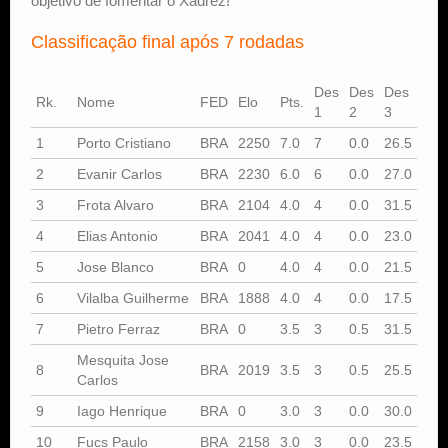
objetivo de fomentar o Xadrez!
Classificação final após 7 rodadas
Des
Des
Des
Rk.
Nome
FED
Elo
Pts.
1
2
3
1
Porto Cristiano
BRA
2250
7.0
7
0.0
26.5
2
Evanir Carlos
BRA
2230
6.0
6
0.0
27.0
3
Frota Alvaro
BRA
2104
4.0
4
0.0
31.5
4
Elias Antonio
BRA
2041
4.0
4
0.0
23.0
5
Jose Blanco
BRA
0
4.0
4
0.0
21.5
6
Vilalba Guilherme
BRA
1888
4.0
4
0.0
17.5
7
Pietro Ferraz
BRA
0
3.5
3
0.5
31.5
Mesquita Jose
8
BRA
2019
3.5
3
0.5
25.5
Carlos
9
Iago Henrique
BRA
0
3.0
3
0.0
30.0
10
Fucs Paulo
BRA
2158
3.0
3
0.0
23.5