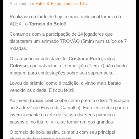
Publicado em
Fatos & Fotos
,
Torneios Blitz
Estude Xadrez
Realizado na tarde de hoje o mais tradicional torneio da
ALEX: o
Torneio do Bolo
!!
Contamos com a participação de 14 jogadores que
disputaram um animado TROVÃO (5min) num suíço de 7
rodadas.
O campeão incontestável foi
Cristiano Porto
, vulgo
Colosso
, que gabaritou a competição (7 em 7) não dando
margem para contestações sobre sua supremacia.
Levou de prêmio, como é tradição, o vinho mais barato
vendido na cidade. E ficou feliz!!
Ao jovem
Lucas Leal
coube como prêmio o livro “Iniciação
ao Xadrez” (de Flávio de Carvalho). Excelente título para o
jovem iniciante na arte de caíssa dar seus primeiros
passos e, no futuro, vir a se tornar um dos grandes.
O torneio do bolo, assim, cumpriu com seu principal