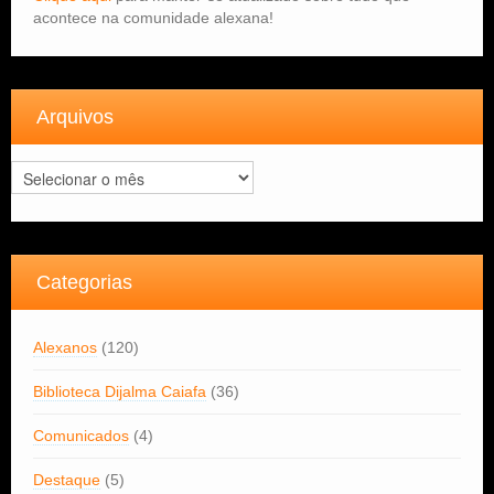
acontece na comunidade alexana!
Arquivos
Arquivos
Categorias
Alexanos
(120)
Biblioteca Dijalma Caiafa
(36)
Comunicados
(4)
Destaque
(5)