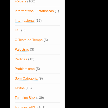
Fôlders
(100)
Informativos | Estatísticas
(1)
Internacional
(12)
IRT
(5)
O Teste do Tempo
(5)
Palestras
(3)
Partidas
(13)
Problemismo
(5)
Sem Categoria
(9)
Textos
(13)
Torneios Blitz
(139)
Torneios FIDE
(181)