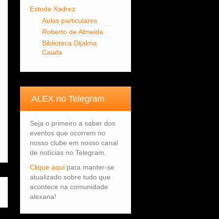
Estude Xadrez
Aulas particulares
Roberto de Almeida
Biblioteca Dijalma
Caiafa
ALEX no Telegram
Seja o primeiro a saber dos
eventos que ocorrem no
nosso clube em nosso canal
de notícias no Telegram.
Clique aqui
para manter-se
atualizado sobre tudo que
acontece na comunidade
alexana!