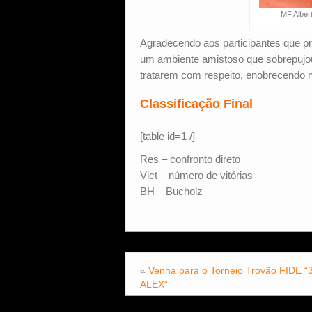
MF Alber
Agradecendo aos participantes que p
um ambiente amistoso que sobrepujou 
tratarem com respeito, enobrecendo 
Classificação Final
[table id=1 /]
Res – confronto direto
Vict – número de vitórias
BH – Bucholz
«
Venha para o Torneio Trovão FIDE “
ALEX”