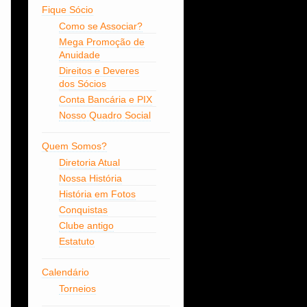
Fique Sócio
Como se Associar?
Mega Promoção de
Anuidade
Direitos e Deveres
dos Sócios
Conta Bancária e PIX
Nosso Quadro Social
Quem Somos?
Diretoria Atual
Nossa História
História em Fotos
Conquistas
Clube antigo
Estatuto
Calendário
Torneios