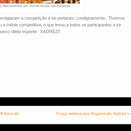
to Mascarenhas em recente torneio nas Bahamas
restigiaram a competição e se portaram condignamente. Tivemos
a índole competitiva, o que levou a todos os participantes a se
nosso dileto esporte: XADREZ!!
38 Anos de
Força relativa das Engines de Xadrez
»