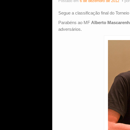
Postado em
6 de dezembro de 2012
po
Segue a classificação final do Torne
Parabéns ao MF
Alberto Mascarenh
adversários.