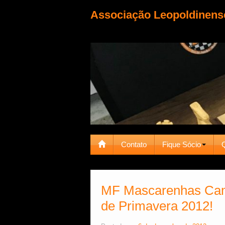
Associação Leopoldinens
Contato
Fique Sócio
MF Mascarenhas Camp
de Primavera 2012!