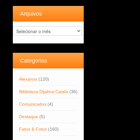
Arquivos
Arquivos
Categorias
Alexanos
(120)
Biblioteca Dijalma Caiafa
(36)
Comunicados
(4)
Destaque
(5)
Fatos & Fotos
(160)