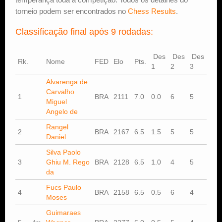
torneio podem ser encontrados no
Chess Results
.
Classificação final após 9 rodadas:
Des
Des
Des
Rk.
Nome
FED
Elo
Pts.
1
2
3
Alvarenga de
Carvalho
1
BRA
2111
7.0
0.0
6
5
Miguel
Angelo de
Rangel
2
BRA
2167
6.5
1.5
5
5
Daniel
Silva Paolo
3
Ghiu M. Rego
BRA
2128
6.5
1.0
4
5
da
Fucs Paulo
4
BRA
2158
6.5
0.5
6
4
Moses
Guimaraes