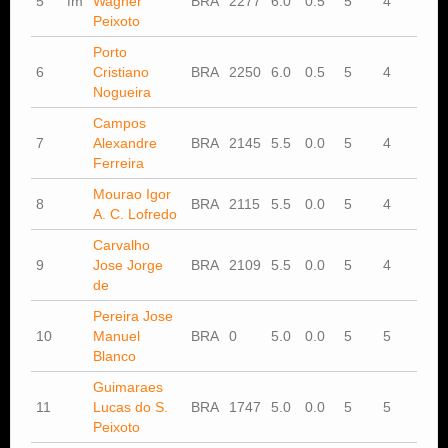
5
fm
Wagner
BRA
2277
6.0
0.5
5
4
Peixoto
Porto
6
Cristiano
BRA
2250
6.0
0.5
5
4
Nogueira
Campos
7
Alexandre
BRA
2145
5.5
0.0
5
4
Ferreira
Mourao Igor
8
BRA
2115
5.5
0.0
5
4
A. C. Lofredo
Carvalho
9
Jose Jorge
BRA
2109
5.5
0.0
5
4
de
Pereira Jose
10
Manuel
BRA
0
5.0
0.0
5
5
Blanco
Guimaraes
11
Lucas do S.
BRA
1747
5.0
0.0
5
5
Peixoto