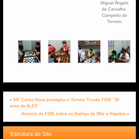
Miguel Ângelo
de Carvalho,
Campeão do
Torneio
«
MF Carlos Rosa prestigiou o Torneio Trovão FIDE “38
anos de ALEX”
Anúncio da FIDE sobre os Ratings de Blitz e Rápidas
»
Estrutura do Site