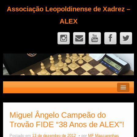
Associação Leopoldinense de Xadrez –
ALEX
Contato
Fique Sócio
Miguel Ângelo Campeão do
Trovão FIDE “38 Anos de ALEX”!
Quem Somos?
Calendário
Postado em
13 de dezembro de 2012
por
MF Mascarenhas