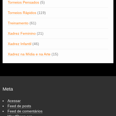
Torneios Pensados
(5)
Torneios Rápidos
(119)
Treinamento
(61)
Xadrez Feminino
(21)
Xadrez Infantil
(46)
Xadrez na Mídia e na Arte
(15)
Meta
Acessar
Feed de posts
Feed de comentários