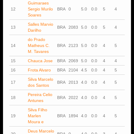
Guimaraes
12
Sergio Murilo
BRA
0
5.0
0.0
5
4
Soares
Salles Marvio
13
BRA
2083
5.0
0.0
5
4
Darilho
do Prado
14
Matheus C.
BRA
2123
5.0
0.0
4
5
M. Tavares
15
Chauca Jose
BRA
2069
5.0
0.0
4
4
16
Frota Alvaro
BRA
2104
4.5
0.0
4
5
Silva Marcelo
17
BRA
2013
4.0
0.0
4
5
dos Santos
Pereira Celio
18
BRA
2022
4.0
0.0
4
5
Antunes
Silva Filho
19
Marlen
BRA
1894
4.0
0.0
4
5
Moura e
Deus Marcelo
20
BRA
0
4.0
0.0
3
4