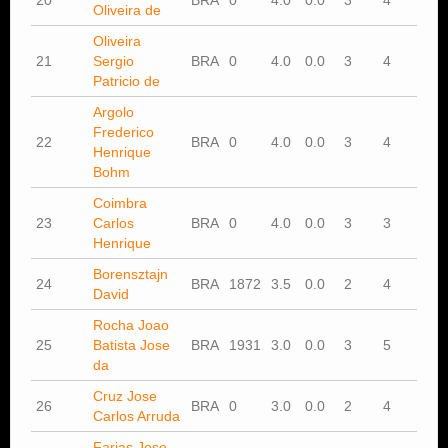
Oliveira de
Oliveira
21
Sergio
BRA
0
4.0
0.0
3
4
Patricio de
Argolo
Frederico
22
BRA
0
4.0
0.0
3
4
Henrique
Bohm
Coimbra
23
Carlos
BRA
0
4.0
0.0
3
3
Henrique
Borensztajn
24
BRA
1872
3.5
0.0
2
4
David
Rocha Joao
25
Batista Jose
BRA
1931
3.0
0.0
3
5
da
Cruz Jose
26
BRA
0
3.0
0.0
2
4
Carlos Arruda
Farias Jose