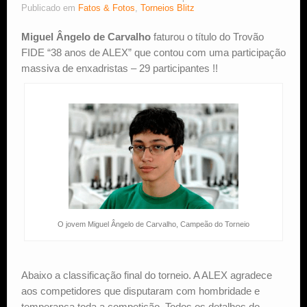
Publicado em
Fatos & Fotos
,
Torneios Blitz
Estude Xadrez
Miguel Ângelo de Carvalho
faturou o título do Trovão
FIDE “38 anos de ALEX” que contou com uma participação
massiva de enxadristas – 29 participantes !!
O jovem Miguel Ângelo de Carvalho, Campeão do Torneio
Abaixo a classificação final do torneio. A ALEX agradece
aos competidores que disputaram com hombridade e
temperança toda a competição. Todos os detalhes do