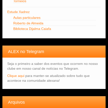
Torneios
Estude Xadrez
Aulas particulares
Roberto de Almeida
Biblioteca Dijalma Caiafa
ALEX no Telegram
Seja o primeiro a saber dos eventos que ocorrem no nosso
clube em nosso canal de notícias no Telegram.
Clique aqui
para manter-se atualizado sobre tudo que
acontece na comunidade alexana!
Arquivos