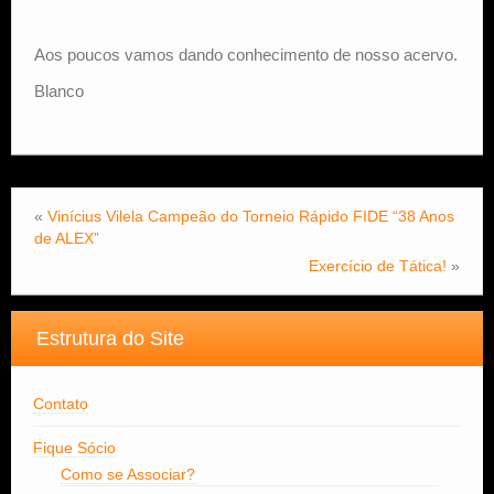
Aos poucos vamos dando conhecimento de nosso acervo.
Blanco
«
Vinícius Vilela Campeão do Torneio Rápido FIDE “38 Anos
de ALEX”
Exercício de Tática!
»
Estrutura do Site
Contato
Fique Sócio
Como se Associar?