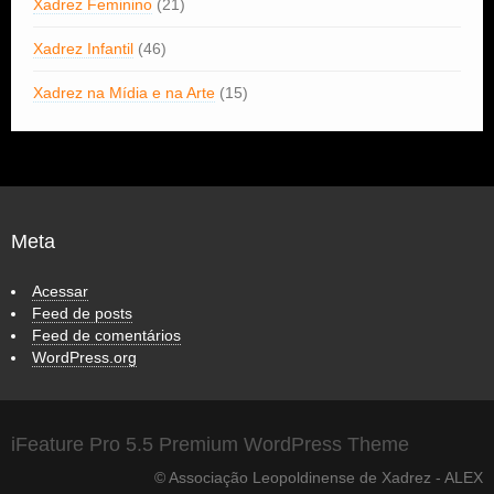
Xadrez Feminino
(21)
Xadrez Infantil
(46)
Xadrez na Mídia e na Arte
(15)
Meta
Acessar
Feed de posts
Feed de comentários
WordPress.org
iFeature Pro 5.5 Premium WordPress Theme
© Associação Leopoldinense de Xadrez - ALEX