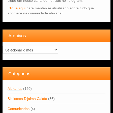
clube em nosso canal de notícias no Telegram.
Clique aqui
para manter-se atualizado sobre tudo que
acontece na comunidade alexana!
Arquivos
Arquivos
Categorias
Alexanos
(120)
Biblioteca Dijalma Caiafa
(36)
Comunicados
(4)