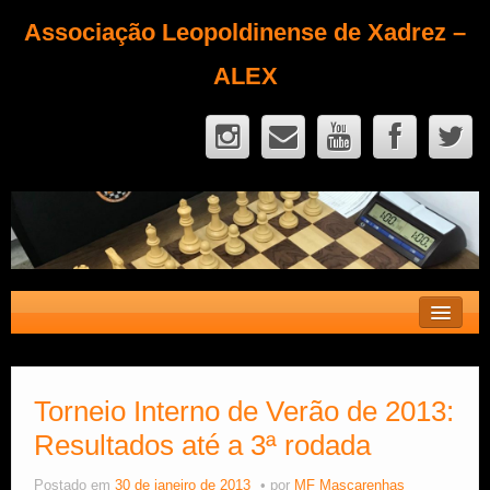
Associação Leopoldinense de Xadrez –
ALEX
Contato
Fique Sócio
Torneio Interno de Verão de 2013:
Resultados até a 3ª rodada
Quem Somos?
Calendário
Postado em
30 de janeiro de 2013
por
MF Mascarenhas