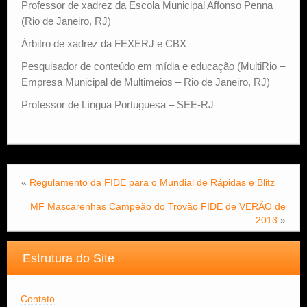
Professor de xadrez da Escola Municipal Affonso Penna
(Rio de Janeiro, RJ)
Árbitro de xadrez da FEXERJ e CBX
Pesquisador de conteúdo em mídia e educação (MultiRio –
Empresa Municipal de Multimeios – Rio de Janeiro, RJ)
Professor de Língua Portuguesa – SEE-RJ
«
Regulamento da FIDE para o Mundial de Rápidas e Blitz
MF Mascarenhas Campeão do Trovão FIDE de VERÃO de
2013
»
Estrutura do Site
Contato