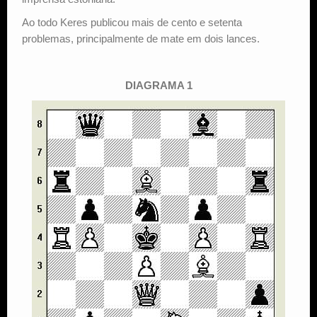
Ao todo Keres publicou mais de cento e setenta
problemas, principalmente de mate em dois lances.
DIAGRAMA 1