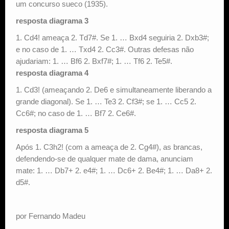
um concurso sueco (1935).
resposta diagrama 3
1. Cd4! ameaça 2. Td7#. Se 1. … Bxd4 seguiria 2. Dxb3#;
e no caso de 1. … Txd4 2. Cc3#. Outras defesas não
ajudariam: 1. … Bf6 2. Bxf7#; 1. … Tf6 2. Te5#.
resposta diagrama 4
1. Cd3! (ameaçando 2. De6 e simultaneamente liberando a
grande diagonal). Se 1. … Te3 2. Cf3#; se 1. … Cc5 2.
Cc6#; no caso de 1. … Bf7 2. Ce6#.
resposta diagrama 5
Após 1. C3h2! (com a ameaça de 2. Cg4#), as brancas,
defendendo-se de qualquer mate de dama, anunciam
mate: 1. … Db7+ 2. e4#; 1. … Dc6+ 2. Be4#; 1. … Da8+ 2.
d5#.
por Fernando Madeu