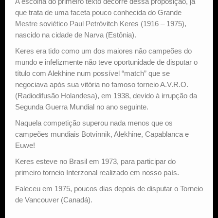
A escolha do primeiro texto decorre dessa proposição, já
que trata de uma faceta pouco conhecida do Grande
Mestre soviético Paul Petróvitch Keres (1916 – 1975),
nascido na cidade de Narva (Estônia).
Keres era tido como um dos maiores não campeões do
mundo e infelizmente não teve oportunidade de disputar o
título com Alekhine num possível “match” que se
negociava após sua vitória no famoso torneio A.V.R.O.
(Radiodifusão Holandesa), em 1938, devido à irrupção da
Segunda Guerra Mundial no ano seguinte.
Naquela competição superou nada menos que os
campeões mundiais Botvinnik, Alekhine, Capablanca e
Euwe!
Keres esteve no Brasil em 1973, para participar do
primeiro torneio Interzonal realizado em nosso país.
Faleceu em 1975, poucos dias depois de disputar o Torneio
de Vancouver (Canadá).