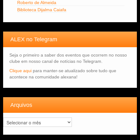
Roberto de Almeida
Biblioteca Dijalma Caiafa
ALEX no Telegram
Seja o primeiro a saber dos eventos que ocorrem no nosso
clube em nosso canal de notícias no Telegram.
Clique aqui
para manter-se atualizado sobre tudo que
acontece na comunidade alexana!
Arquivos
Arquivos