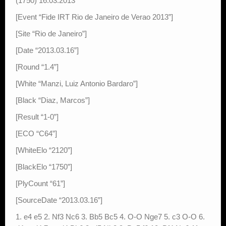
(1750) 16.03.2013
[Event “Fide IRT Rio de Janeiro de Verao 2013”]
[Site “Rio de Janeiro”]
[Date “2013.03.16”]
[Round “1.4”]
[White “Manzi, Luiz Antonio Bardaro”]
[Black “Diaz, Marcos”]
[Result “1-0”]
[ECO “C64”]
[WhiteElo “2120”]
[BlackElo “1750”]
[PlyCount “61”]
[SourceDate “2013.03.16”]
1. e4 e5 2. Nf3 Nc6 3. Bb5 Bc5 4. O-O Nge7 5. c3 O-O 6.