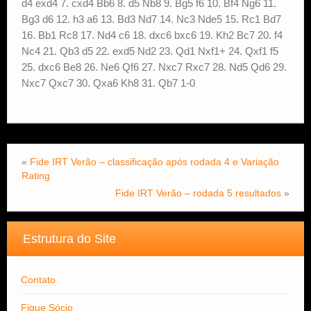
d4 exd4 7. cxd4 Bb6 8. d5 Nb8 9. Bg5 f6 10. Bf4 Ng6 11.
Bg3 d6 12. h3 a6 13. Bd3 Nd7 14. Nc3 Nde5 15. Rc1 Bd7
16. Bb1 Rc8 17. Nd4 c6 18. dxc6 bxc6 19. Kh2 Bc7 20. f4
Nc4 21. Qb3 d5 22. exd5 Nd2 23. Qd1 Nxf1+ 24. Qxf1 f5
25. dxc6 Be8 26. Ne6 Qf6 27. Nxc7 Rxc7 28. Nd5 Qd6 29.
Nxc7 Qxc7 30. Qxa6 Kh8 31. Qb7 1-0
«
Fide IRT Verão – classificação após rodada 4 e Variação
Rating
Fide IRT Verão – rodada 5 resultados
»
Estrutura do Site
Contato
Fique Sócio