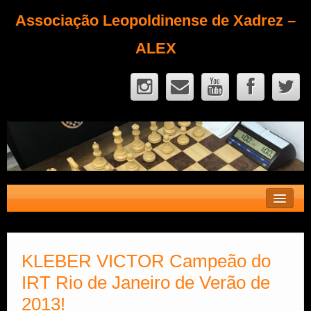
Associação Leopoldinense de Xadrez –
ALEX
Contato
Fique Sócio
KLEBER VICTOR Campeão do
IRT Rio de Janeiro de Verão de
Quem Somos?
2013!
Calendário