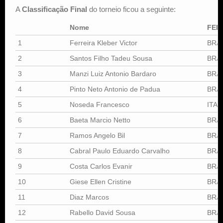
A
Classificação Final
do torneio ficou a seguinte:
Nome
FED
1
Ferreira Kleber Victor
BRA
2
Santos Filho Tadeu Sousa
BRA
3
Manzi Luiz Antonio Bardaro
BRA
4
Pinto Neto Antonio de Padua
BRA
5
Noseda Francesco
ITA
6
Baeta Marcio Netto
BRA
7
Ramos Angelo Bil
BRA
8
Cabral Paulo Eduardo Carvalho
BRA
9
Costa Carlos Evanir
BRA
10
Giese Ellen Cristine
BRA
11
Diaz Marcos
BRA
12
Rabello David Sousa
BRA