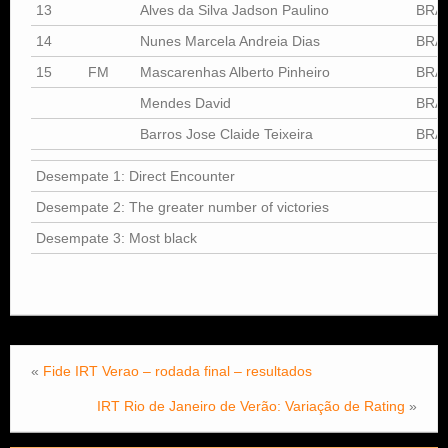
13
Alves da Silva Jadson Paulino
BRA
14
Nunes Marcela Andreia Dias
BRA
15
FM
Mascarenhas Alberto Pinheiro
BRA
Mendes David
BRA
Barros Jose Claide Teixeira
BRA
Desempate 1: Direct Encounter
Desempate 2: The greater number of victories
Desempate 3: Most black
«
Fide IRT Verao – rodada final – resultados
IRT Rio de Janeiro de Verão: Variação de Rating
»