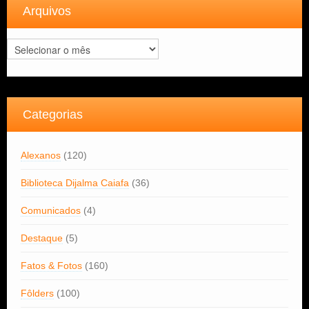
Arquivos
Arquivos
Categorias
Alexanos
(120)
Biblioteca Dijalma Caiafa
(36)
Comunicados
(4)
Destaque
(5)
Fatos & Fotos
(160)
Fôlders
(100)