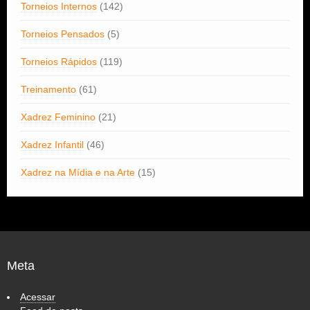
Torneios Internos
(142)
Torneios Pensados
(5)
Torneios Rápidos
(119)
Treinamento
(61)
Xadrez Feminino
(21)
Xadrez Infantil
(46)
Xadrez na Mídia e na Arte
(15)
Meta
Acessar