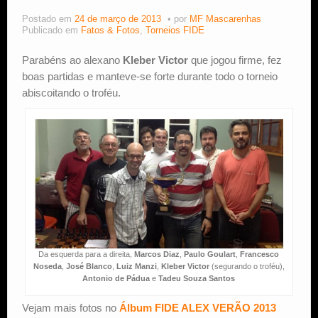
Postado em
24 de março de 2013
por
MF Mascarenhas
Estude Xadrez
Publicado em
Fatos & Fotos
,
Torneios FIDE
Parabéns ao alexano
Kleber Victor
que jogou firme, fez
boas partidas e manteve-se forte durante todo o torneio
abiscoitando o troféu.
Da esquerda para a direita,
Marcos Diaz
,
Paulo Goulart
,
Francesco
Noseda
,
José Blanco
,
Luiz Manzi
,
Kleber Victor
(segurando o troféu),
Antonio de Pádua
e
Tadeu Souza Santos
Vejam mais fotos no
Álbum FIDE ALEX VERÃO 2013