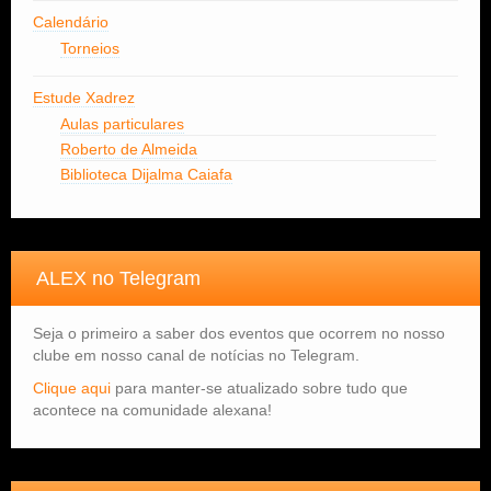
Calendário
Torneios
Estude Xadrez
Aulas particulares
Roberto de Almeida
Biblioteca Dijalma Caiafa
ALEX no Telegram
Seja o primeiro a saber dos eventos que ocorrem no nosso
clube em nosso canal de notícias no Telegram.
Clique aqui
para manter-se atualizado sobre tudo que
acontece na comunidade alexana!