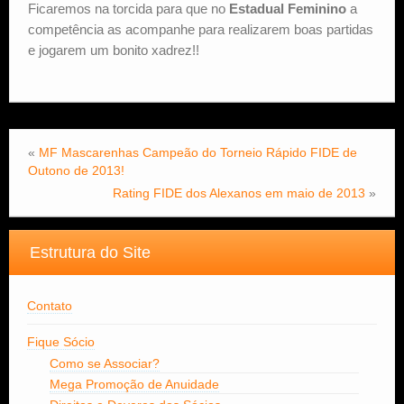
Ficaremos na torcida para que no
Estadual Feminino
a
competência as acompanhe para realizarem boas partidas
e jogarem um bonito xadrez!!
«
MF Mascarenhas Campeão do Torneio Rápido FIDE de
Outono de 2013!
Rating FIDE dos Alexanos em maio de 2013
»
Estrutura do Site
Contato
Fique Sócio
Como se Associar?
Mega Promoção de Anuidade