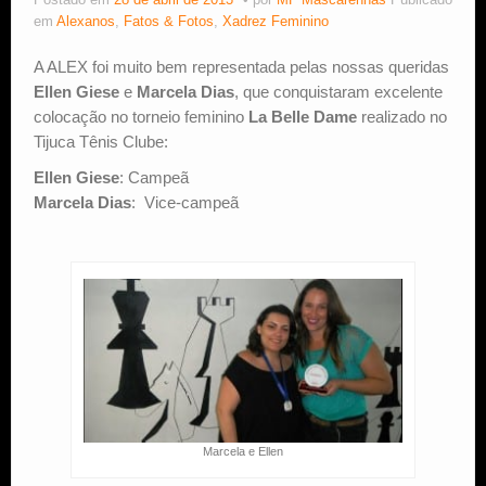
Postado em
28 de abril de 2013
por
MF Mascarenhas
Publicado
em
Alexanos
,
Fatos & Fotos
,
Xadrez Feminino
Estude Xadrez
A ALEX foi muito bem representada pelas nossas queridas
Ellen Giese
e
Marcela Dias
, que conquistaram excelente
colocação no torneio feminino
La Belle Dame
realizado no
Tijuca Tênis Clube:
Ellen Giese
: Campeã
Marcela Dias
: Vice-campeã
Marcela e Ellen