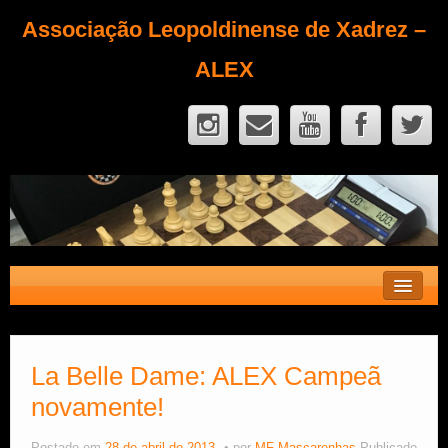
Associação Leopoldinense de Xadrez –
ALEX
Contato
Fique Sócio
La Belle Dame: ALEX Campeã
novamente!
Quem Somos?
Calendário