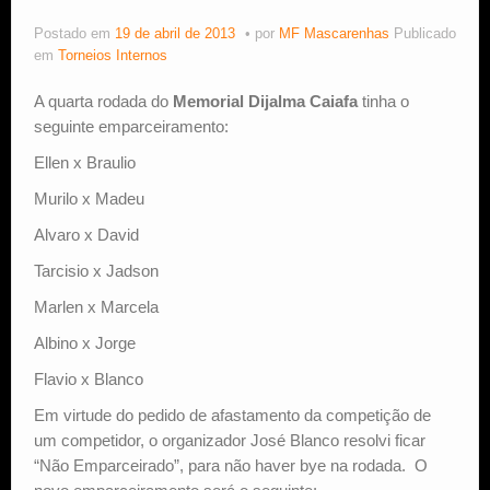
Postado em
19 de abril de 2013
por
MF Mascarenhas
Publicado
Estude Xadrez
em
Torneios Internos
A quarta rodada do
Memorial Dijalma Caiafa
tinha o
seguinte emparceiramento:
Ellen x Braulio
Murilo x Madeu
Alvaro x David
Tarcisio x Jadson
Marlen x Marcela
Albino x Jorge
Flavio x Blanco
Em virtude do pedido de afastamento da competição de
um competidor, o organizador José Blanco resolvi ficar
“Não Emparceirado”, para não haver bye na rodada. O