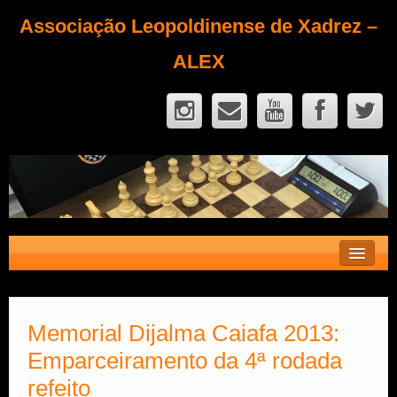
Associação Leopoldinense de Xadrez –
ALEX
Contato
Fique Sócio
Memorial Dijalma Caiafa 2013:
Emparceiramento da 4ª rodada
Quem Somos?
refeito
Calendário