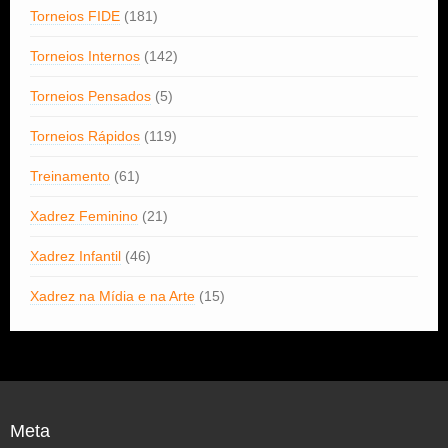
Torneios FIDE
(181)
Torneios Internos
(142)
Torneios Pensados
(5)
Torneios Rápidos
(119)
Treinamento
(61)
Xadrez Feminino
(21)
Xadrez Infantil
(46)
Xadrez na Mídia e na Arte
(15)
Meta