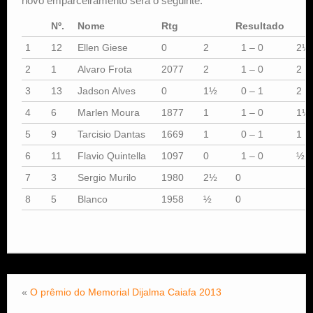
novo emparceiramento será o seguinte:
Nº.
Nome
Rtg
Resultado
1
12
Ellen Giese
0
2
1 – 0
2½
2
1
Alvaro Frota
2077
2
1 – 0
2
3
13
Jadson Alves
0
1½
0 – 1
2
4
6
Marlen Moura
1877
1
1 – 0
1½
5
9
Tarcisio Dantas
1669
1
0 – 1
1
6
11
Flavio Quintella
1097
0
1 – 0
½
7
3
Sergio Murilo
1980
2½
0
8
5
Blanco
1958
½
0
«
O prêmio do Memorial Dijalma Caiafa 2013