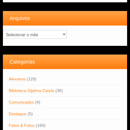
Arquivos
Arquivos
Categorias
Alexanos
(120)
Biblioteca Dijalma Caiafa
(36)
Comunicados
(4)
Destaque
(5)
Fatos & Fotos
(160)