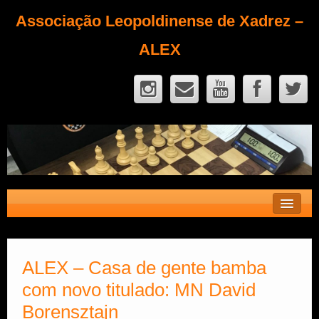
Associação Leopoldinense de Xadrez –
ALEX
Contato
Fique Sócio
ALEX – Casa de gente bamba
com novo titulado: MN David
Quem Somos?
Borensztajn
Calendário