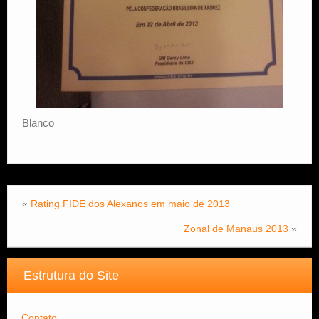
Blanco
«
Rating FIDE dos Alexanos em maio de 2013
Zonal de Manaus 2013
»
Estrutura do Site
Contato