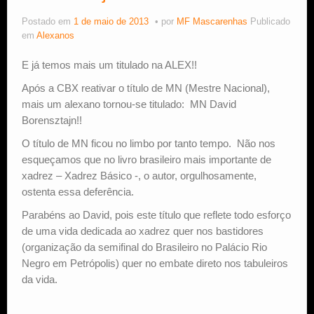
Postado em
1 de maio de 2013
por
MF Mascarenhas
Publicado
Estude Xadrez
em
Alexanos
E já temos mais um titulado na ALEX!!
Após a CBX reativar o título de MN (Mestre Nacional),
mais um alexano tornou-se titulado: MN David
Borensztajn!!
O título de MN ficou no limbo por tanto tempo. Não nos
esqueçamos que no livro brasileiro mais importante de
xadrez – Xadrez Básico -, o autor, orgulhosamente,
ostenta essa deferência.
Parabéns ao David, pois este título que reflete todo esforço
de uma vida dedicada ao xadrez quer nos bastidores
(organização da semifinal do Brasileiro no Palácio Rio
Negro em Petrópolis) quer no embate direto nos tabuleiros
da vida.