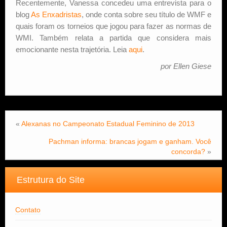
Recentemente, Vanessa concedeu uma entrevista para o
blog
As Enxadristas
, onde conta sobre seu título de WMF e
quais foram os torneios que jogou para fazer as normas de
WMI. Também relata a partida que considera mais
emocionante nesta trajetória. Leia
aqui
.
por Ellen Giese
«
Alexanas no Campeonato Estadual Feminino de 2013
Pachman informa: brancas jogam e ganham. Você
concorda?
»
Estrutura do Site
Contato