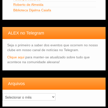
Roberto de Almeida
Biblioteca Dijalma Caiafa
ALEX no Telegram
Seja o primeiro a saber dos eventos que ocorrem no nosso
clube em nosso canal de notícias no Telegram.
Clique aqui
para manter-se atualizado sobre tudo que
acontece na comunidade alexana!
Arquivos
Arquivos