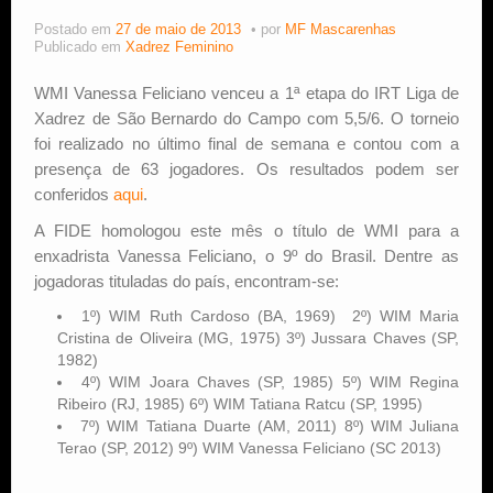
Postado em
27 de maio de 2013
por
MF Mascarenhas
Estude Xadrez
Publicado em
Xadrez Feminino
WMI Vanessa Feliciano venceu a 1ª etapa do IRT Liga de
Xadrez de São Bernardo do Campo com 5,5/6. O torneio
foi realizado no último final de semana e contou com a
presença de 63 jogadores. Os resultados podem ser
conferidos
aqui
.
A FIDE homologou este mês o título de WMI para a
enxadrista Vanessa Feliciano, o 9º do Brasil. Dentre as
jogadoras tituladas do país, encontram-se:
1º) WIM Ruth Cardoso (BA, 1969) 2º) WIM Maria
Cristina de Oliveira (MG, 1975) 3º) Jussara Chaves (SP,
1982)
4º) WIM Joara Chaves (SP, 1985) 5º) WIM Regina
Ribeiro (RJ, 1985) 6º) WIM Tatiana Ratcu (SP, 1995)
7º) WIM Tatiana Duarte (AM, 2011) 8º) WIM Juliana
Terao (SP, 2012) 9º) WIM Vanessa Feliciano (SC 2013)