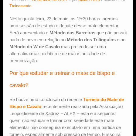
Postado em
20 de maio de 2013
por
Alvaro Frota
Publicado em
Treinamento
Estude Xadrez
Nesta quinta feira, 23 de maio, às 19:30 horas faremos
uma sessão de estudo e debate desse mate elementar.
Será apresentado o
Método das Barreiras
que não possui
nada de novo em relação ao
Método dos Triângulos
e ao
Método do W de Cavalo
mas pretende ser uma
alternativa mais didático e de maior facilidade de
memorização.
Por que estudar e treinar o mate de bispo e
cavalo?
Se houve uma conclusão do recente
Torneio do Mate de
Bispo e Cavalo
recentemente realizado pela Associação
Leopoldinense de Xadrez – ALEX – esta é a seguinte:
quem não estudar e treinar com seriedade este mate
elementar não conseguirá executá-lo em uma partida de
torneio, especialmente sob pressão de tempo. E isso irá