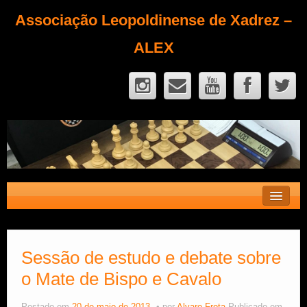
Associação Leopoldinense de Xadrez –
ALEX
Contato
Fique Sócio
Sessão de estudo e debate sobre
o Mate de Bispo e Cavalo
Quem Somos?
Calendário