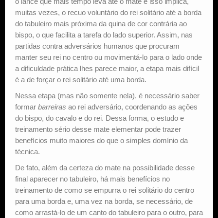
o lance que mais tempo leva até o mate e isso implica,
muitas vezes, o recuo voluntário do rei solitário até a borda
do tabuleiro mais próxima da quina de cor contrária ao
bispo, o que facilita a tarefa do lado superior. Assim, nas
partidas contra adversários humanos que procuram
manter seu rei no centro ou movimentá-lo para o lado onde
a dificuldade prática lhes parece maior, a etapa mais difícil
é a de forçar o rei solitário até uma borda.
Nessa etapa (mas não somente nela), é necessário saber
formar
barreiras
ao rei adversário, coordenando as ações
do bispo, do cavalo e do rei. Dessa forma, o estudo e
treinamento sério desse mate elementar pode trazer
benefícios muito maiores do que o simples domínio da
técnica.
De fato, além da certeza do mate na possibilidade desse
final aparecer no tabuleiro, há mais benefícios no
treinamento de como se empurra o rei solitário do centro
para uma borda e, uma vez na borda, se necessário, de
como arrastá-lo de um canto do tabuleiro para o outro, para