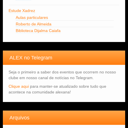
Estude Xadrez
Aulas particulares
Roberto de Almeida
Biblioteca Dijalma Caiafa
ALEX no Telegram
Seja o primeiro a saber dos eventos que ocorrem no nosso
clube em nosso canal de notícias no Telegram.
Clique aqui
para manter-se atualizado sobre tudo que
acontece na comunidade alexana!
Arquivos