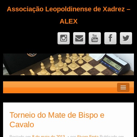
Associação Leopoldinense de Xadrez –
ALEX
Contato
Fique Sócio
Torneio do Mate de Bispo e
Cavalo
Quem Somos?
Calendário