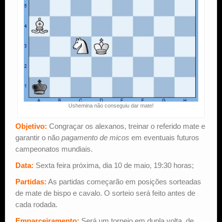
Ushemina não conseguiu dar mate!
Objetivo:
Congraçar os alexanos, treinar o referido mate e
garantir o não
pagamento de micos
em eventuais futuros
campeonatos mundiais.
Data:
Sexta feira próxima, dia 10 de maio, 19:30 horas;
Partidas:
As partidas começarão em posições sorteadas
de mate de bispo e cavalo. O sorteio será feito antes de
cada rodada.
Emparceiramento:
Será um torneio em dupla volta, de