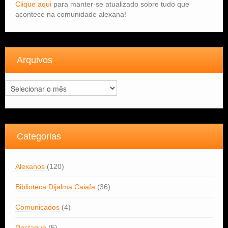
Clique aqui
para manter-se atualizado sobre tudo que
acontece na comunidade alexana!
Arquivos
Arquivos
Categorias
Alexanos
(120)
Biblioteca Dijalma Caiafa
(36)
Comunicados
(4)
Destaque
(5)