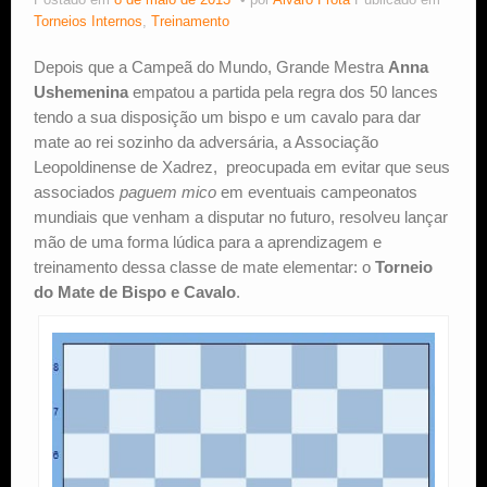
Postado em
8 de maio de 2013
por
Alvaro Frota
Publicado em
Torneios Internos
,
Treinamento
Estude Xadrez
Depois que a Campeã do Mundo, Grande Mestra
Anna
Ushemenina
empatou a partida pela regra dos 50 lances
tendo a sua disposição um bispo e um cavalo para dar
mate ao rei sozinho da adversária, a Associação
Leopoldinense de Xadrez, preocupada em evitar que seus
associados
paguem mico
em eventuais campeonatos
mundiais que venham a disputar no futuro, resolveu lançar
mão de uma forma lúdica para a aprendizagem e
treinamento dessa classe de mate elementar: o
Torneio
do Mate de Bispo e Cavalo
.