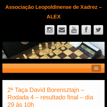
Associação Leopoldinense de Xadrez –
ALEX
Contato
Fique Sócio
2ª Taça David Borensztajn –
Rodada 4 – resultado final – dia
Quem Somos?
29 às 10h
Calendário