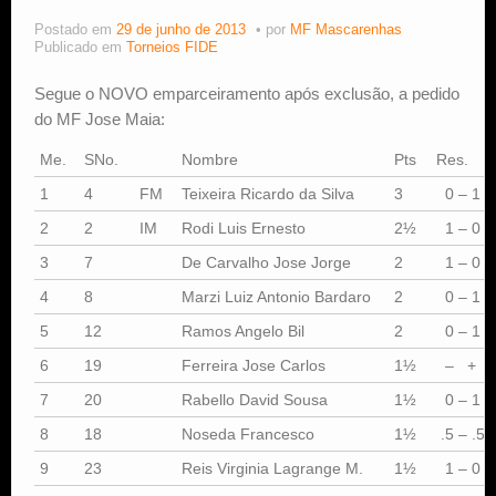
Postado em
29 de junho de 2013
por
MF Mascarenhas
Estude Xadrez
Publicado em
Torneios FIDE
Segue o NOVO emparceiramento após exclusão, a pedido
do MF Jose Maia:
Me.
SNo.
Nombre
Pts
Res.
1
4
FM
Teixeira Ricardo da Silva
3
0 – 1
2
2
IM
Rodi Luis Ernesto
2½
1 – 0
3
7
De Carvalho Jose Jorge
2
1 – 0
4
8
Marzi Luiz Antonio Bardaro
2
0 – 1
5
12
Ramos Angelo Bil
2
0 – 1
6
19
Ferreira Jose Carlos
1½
– +
7
20
Rabello David Sousa
1½
0 – 1
8
18
Noseda Francesco
1½
.5 – .5
9
23
Reis Virginia Lagrange M.
1½
1 – 0