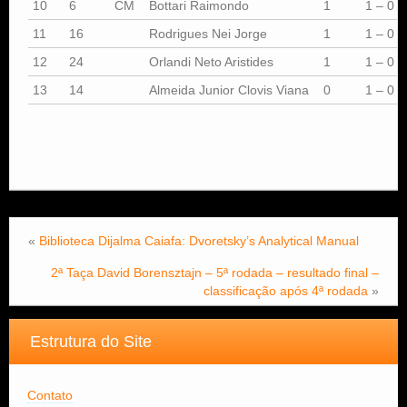
10
6
CM
Bottari Raimondo
1
1 – 0
11
16
Rodrigues Nei Jorge
1
1 – 0
12
24
Orlandi Neto Aristides
1
1 – 0
13
14
Almeida Junior Clovis Viana
0
1 – 0
«
Biblioteca Dijalma Caiafa: Dvoretsky’s Analytical Manual
2ª Taça David Borensztajn – 5ª rodada – resultado final –
classificação após 4ª rodada
»
Estrutura do Site
Contato