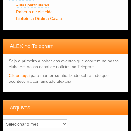
Aulas particulares
Roberto de Almeida
Biblioteca Dijalma Caiafa
ALEX no Telegram
Seja o primeiro a saber dos eventos que ocorrem no nosso
clube em nosso canal de notícias no Telegram.
Clique aqui
para manter-se atualizado sobre tudo que
acontece na comunidade alexana!
Arquivos
Arquivos