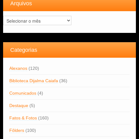
Arquivos
Arquivos
Categorias
Alexanos
(120)
Biblioteca Dijalma Caiafa
(36)
Comunicados
(4)
Destaque
(5)
Fatos & Fotos
(160)
Fôlders
(100)