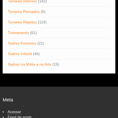
Torneios Internos
(142)
Torneios Pensados
(5)
Torneios Rápidos
(119)
Treinamento
(61)
Xadrez Feminino
(21)
Xadrez Infantil
(46)
Xadrez na Mídia e na Arte
(15)
Meta
Acessar
Feed de posts