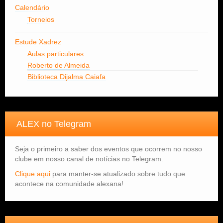
Calendário
Torneios
Estude Xadrez
Aulas particulares
Roberto de Almeida
Biblioteca Dijalma Caiafa
ALEX no Telegram
Seja o primeiro a saber dos eventos que ocorrem no nosso
clube em nosso canal de notícias no Telegram.
Clique aqui
para manter-se atualizado sobre tudo que
acontece na comunidade alexana!