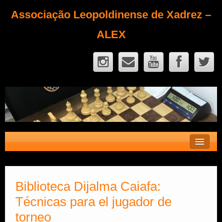
Associação Leopoldinense de Xadrez –
ALEX
Contato
Fique Sócio
Biblioteca Dijalma Caiafa:
Técnicas para el jugador de
Quem Somos?
torneo
Calendário