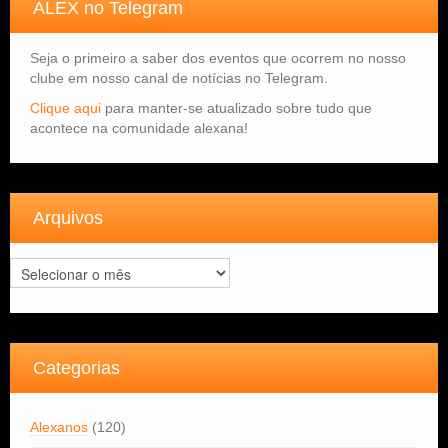
ALEX no Telegram
Seja o primeiro a saber dos eventos que ocorrem no nosso
clube em nosso canal de notícias no Telegram.
Clique aqui
para manter-se atualizado sobre tudo que
acontece na comunidade alexana!
Arquivos
Arquivos
Categorias
Alexanos
(120)