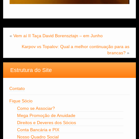
«
Vem aí II Taça David Borensztajn – em Junho
Karpov vs Topalov: Qual a melhor continuação para as
brancas?
»
Estrutura do Site
Contato
Fique Sócio
Como se Associar?
Mega Promoção de Anuidade
Direitos e Deveres dos Sócios
Conta Bancária e PIX
Nosso Quadro Social