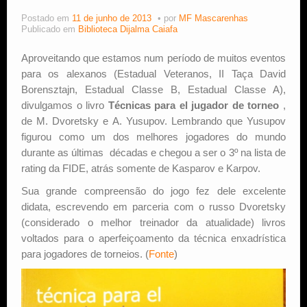
Postado em
11 de junho de 2013
por
MF Mascarenhas
Estude Xadrez
Publicado em
Biblioteca Dijalma Caiafa
Aproveitando que estamos num período de muitos eventos
para os alexanos (Estadual Veteranos, II Taça David
Borensztajn, Estadual Classe B, Estadual Classe A),
divulgamos o livro
Técnicas para el jugador de torneo
,
de M. Dvoretsky e A. Yusupov. Lembrando que Yusupov
figurou como um dos melhores jogadores do mundo
durante as últimas décadas e chegou a ser o 3º na lista de
rating da FIDE, atrás somente de Kasparov e Karpov.
Sua grande compreensão do jogo fez dele excelente
didata, escrevendo em parceria com o russo Dvoretsky
(considerado o melhor treinador da atualidade) livros
voltados para o aperfeiçoamento da técnica enxadrística
para jogadores de torneios. (
Fonte
)