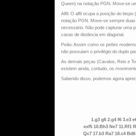
Queen) na notação PGN. Move-se uma 
Alfil: O alfil ocupa a posição do bispo
notação PGN. Move-se sempre duas ca
necessário. Não pode capturar uma p
casas de distância em diagonal.
Peão: Assim como os peões modernos
não possuiam o privilégio do duplo p
As demais peças (Cavalos, Reis e T
existem ainda, contudo, os movimento
Sabendo disso, podemos agora apreci
1.g3 g6 2.g4 f6 3.e3 e
exf5 10.Bh3 Ne7 11.Rf1 
Qc7 17.b3 Ra7 18.c4 Bd6