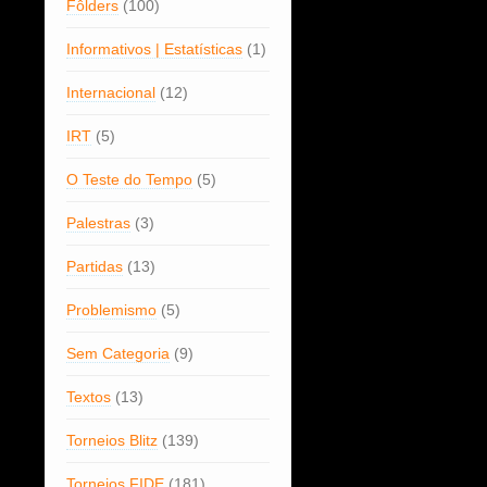
Fôlders
(100)
Informativos | Estatísticas
(1)
Internacional
(12)
IRT
(5)
O Teste do Tempo
(5)
Palestras
(3)
Partidas
(13)
Problemismo
(5)
Sem Categoria
(9)
Textos
(13)
Torneios Blitz
(139)
Torneios FIDE
(181)