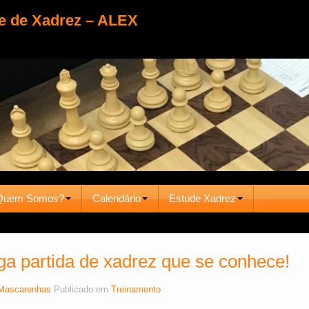
e de Xadrez – ALEX
Quem Somos?
Calendário
Estude Xadrez
ga partida de xadrez que se conhece!
Mascarenhas
Publicado em
Treinamento