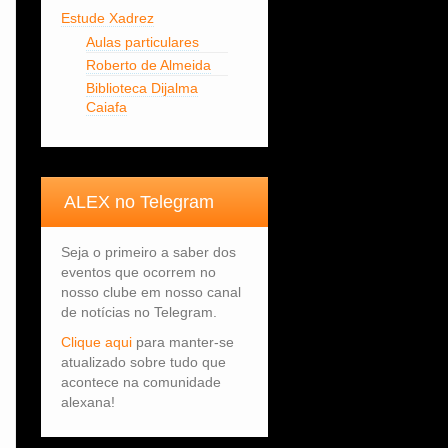
Estude Xadrez
Aulas particulares
Roberto de Almeida
Biblioteca Dijalma
Caiafa
ALEX no Telegram
Seja o primeiro a saber dos
eventos que ocorrem no
nosso clube em nosso canal
de notícias no Telegram.
Clique aqui
para manter-se
atualizado sobre tudo que
acontece na comunidade
alexana!