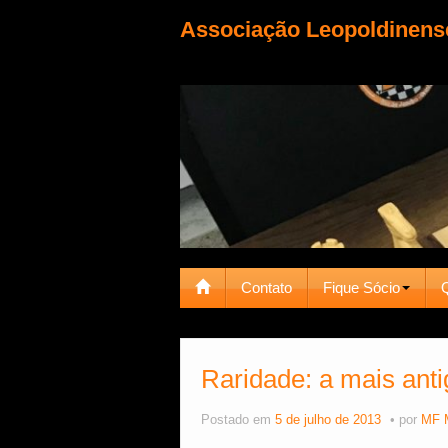
Associação Leopoldinens
Contato
Fique Sócio
Raridade: a mais anti
Postado em
5 de julho de 2013
por
MF 