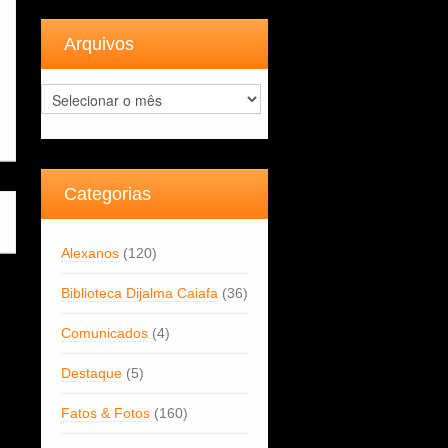
Arquivos
Arquivos
Categorias
Alexanos
(120)
Biblioteca Dijalma Caiafa
(36)
Comunicados
(4)
Destaque
(5)
Fatos & Fotos
(160)