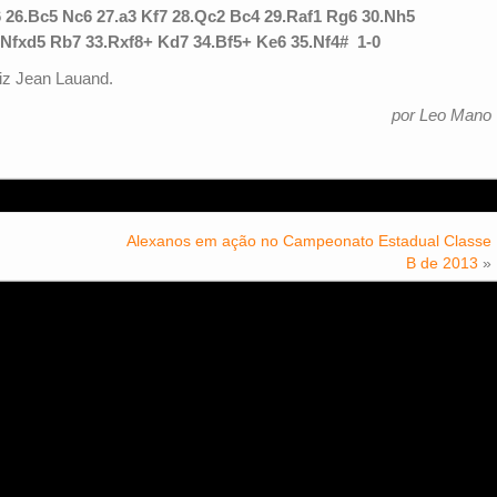
 26.Bc5 Nc6 27.a3 Kf7 28.Qc2 Bc4 29.Raf1 Rg6 30.Nh5
.Nfxd5 Rb7 33.Rxf8+ Kd7 34.Bf5+ Ke6 35.Nf4# 1-0
iz Jean Lauand.
por Leo Mano
Alexanos em ação no Campeonato Estadual Classe
B de 2013
»