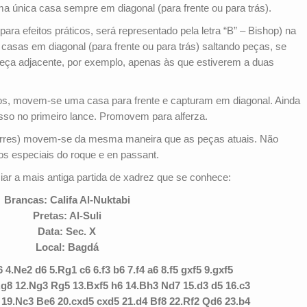
única casa sempre em diagonal (para frente ou para trás).
 (para efeitos práticos, será representado pela letra “B” – Bishop) na
sas em diagonal (para frente ou para trás) saltando peças, se
eça adjacente, por exemplo, apenas às que estiverem a duas
, movem-se uma casa para frente e capturam em diagonal. Ainda
asso no primeiro lance. Promovem para alferza.
orres) movem-se da mesma maneira que as peças atuais. Não
s especiais do roque e en passant.
ar a mais antiga partida de xadrez que se conhece:
Brancas: Califa Al-Nuktabi
Pretas: Al-Suli
Data: Sec. X
Local: Bagdá
6 4.Ne2 d6 5.Rg1 c6 6.f3 b6 7.f4 a6 8.f5 gxf5 9.gxf5
Rg8 12.Ng3 Rg5 13.Bxf5 h6 14.Bh3 Nd7 15.d3 d5 16.c3
 19.Nc3 Be6 20.cxd5 cxd5 21.d4 Bf8 22.Rf2 Qd6 23.b4