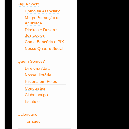
Fique Sócio
Como se Associar?
Mega Promoção de
Anuidade
Direitos e Deveres
dos Sócios
Conta Bancária e PIX
Nosso Quadro Social
Quem Somos?
Diretoria Atual
Nossa História
História em Fotos
Conquistas
Clube antigo
Estatuto
Calendário
Torneios