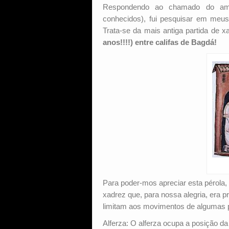
Respondendo ao chamado do amig
conhecidos), fui pesquisar em meus
Trata-se da mais antiga partida de 
anos!!!!) entre califas de Bagdá!
Para poder-mos apreciar esta pérola,
xadrez que, para nossa alegria, era p
limitam aos movimentos de algumas 
Alferza: O alferza ocupa a posição da 