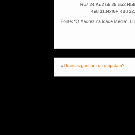
Rc7 24.Kd2 b5 25.Ba3 Nb6
Ke8 31.Nxf6+ Kd8 32
Fonte: “O Xadrez na Idade Média”, Lu
«
Brancas ganham ou empatam?